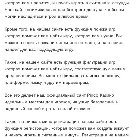
которая вам нравится, и начать играть в считанные секунды.
Наш сайт оптимизирован для быстрого доступа, чтобы вы
могли насладиться игрой в любое время.
Кроме того, на нашем сайте есть функция поиска игр,
которая поможет вам найти игру, которая вам нужна. Вы
можете вводить название игры или ее жанр, и наш поиск
найдет для вас подходящую игру.
Также, на нашем сайте есть функция фильтрации игр,
которая поможет вам найти игру, соответствующую вашим
предпочтениям. Вы можете фильтровать игры по жанру,
платформе, языку и другим параметрам.
Все это делает наш официальный сайт Pinco Казино
идеальным местом для игроков, ищущих безопасный и
надежный способ играть в онлайн-казино.
Также, на
пинко казино регистрация
нашем сайте есть
функция регистрации, которая поможет вам создать аккаунт
и начать играть в считанные минуты. Регистрация на нашем