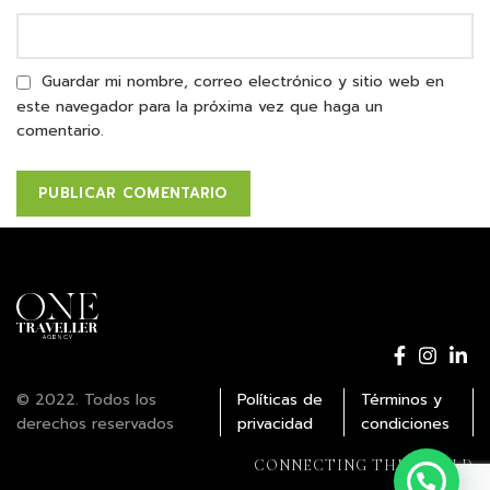
Guardar mi nombre, correo electrónico y sitio web en
este navegador para la próxima vez que haga un
comentario.
© 2022. Todos los
Políticas de
Términos y
derechos reservados
privacidad
condiciones
CONNECTING THE WORLD