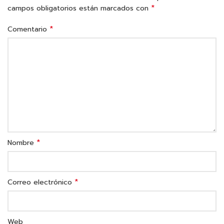
*
campos obligatorios están marcados con
*
Comentario
*
Nombre
*
Correo electrónico
Web