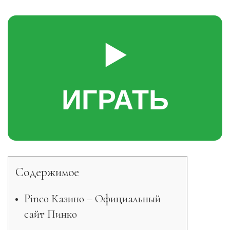
▶️
ИГРАТЬ
Содержимое
Pinco Казино – Официальный
сайт Пинко