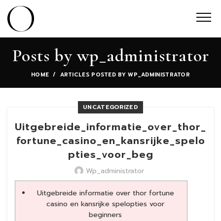
Posts by
wp_administrator
HOME
ARTICLES POSTED BY WP_ADMINISTRATOR
UNCATEGORIZED
Uitgebreide_informatie_over_thor_
fortune_casino_en_kansrijke_spelo
pties_voor_beg
Wp_administrator
Uitgebreide informatie over thor fortune
casino en kansrijke spelopties voor
beginners