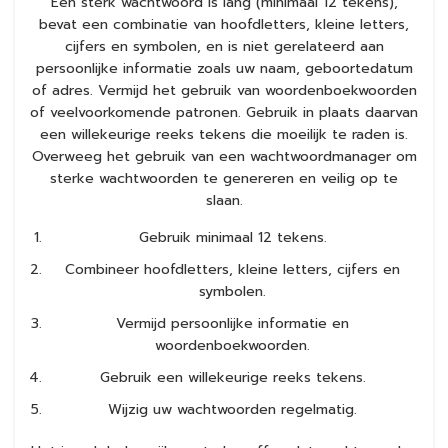
Een sterk wachtwoord is lang (minimaal 12 tekens),
bevat een combinatie van hoofdletters, kleine letters,
cijfers en symbolen, en is niet gerelateerd aan
persoonlijke informatie zoals uw naam, geboortedatum
of adres. Vermijd het gebruik van woordenboekwoorden
of veelvoorkomende patronen. Gebruik in plaats daarvan
een willekeurige reeks tekens die moeilijk te raden is.
Overweeg het gebruik van een wachtwoordmanager om
sterke wachtwoorden te genereren en veilig op te
slaan.
Gebruik minimaal 12 tekens.
Combineer hoofdletters, kleine letters, cijfers en
symbolen.
Vermijd persoonlijke informatie en
woordenboekwoorden.
Gebruik een willekeurige reeks tekens.
Wijzig uw wachtwoorden regelmatig.