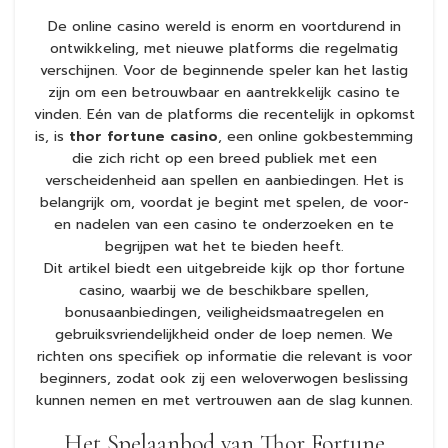
De online casino wereld is enorm en voortdurend in
ontwikkeling, met nieuwe platforms die regelmatig
verschijnen. Voor de beginnende speler kan het lastig
zijn om een betrouwbaar en aantrekkelijk casino te
vinden. Eén van de platforms die recentelijk in opkomst
is, is
thor fortune casino
, een online gokbestemming
die zich richt op een breed publiek met een
verscheidenheid aan spellen en aanbiedingen. Het is
belangrijk om, voordat je begint met spelen, de voor-
en nadelen van een casino te onderzoeken en te
begrijpen wat het te bieden heeft.
Dit artikel biedt een uitgebreide kijk op thor fortune
casino, waarbij we de beschikbare spellen,
bonusaanbiedingen, veiligheidsmaatregelen en
gebruiksvriendelijkheid onder de loep nemen. We
richten ons specifiek op informatie die relevant is voor
beginners, zodat ook zij een weloverwogen beslissing
kunnen nemen en met vertrouwen aan de slag kunnen.
Het Spelaanbod van Thor Fortune