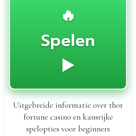
🔥
Spelen
▶️
Uitgebreide informatie over thor
fortune casino en kansrijke
spelopties voor beginners