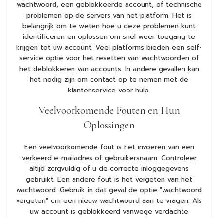
wachtwoord, een geblokkeerde account, of technische
problemen op de servers van het platform. Het is
belangrijk om te weten hoe u deze problemen kunt
identificeren en oplossen om snel weer toegang te
krijgen tot uw account. Veel platforms bieden een self-
service optie voor het resetten van wachtwoorden of
het deblokkeren van accounts. In andere gevallen kan
het nodig zijn om contact op te nemen met de
klantenservice voor hulp.
Veelvoorkomende Fouten en Hun
Oplossingen
Een veelvoorkomende fout is het invoeren van een
verkeerd e-mailadres of gebruikersnaam. Controleer
altijd zorgvuldig of u de correcte inloggegevens
gebruikt. Een andere fout is het vergeten van het
wachtwoord. Gebruik in dat geval de optie "wachtwoord
vergeten" om een nieuw wachtwoord aan te vragen. Als
uw account is geblokkeerd vanwege verdachte