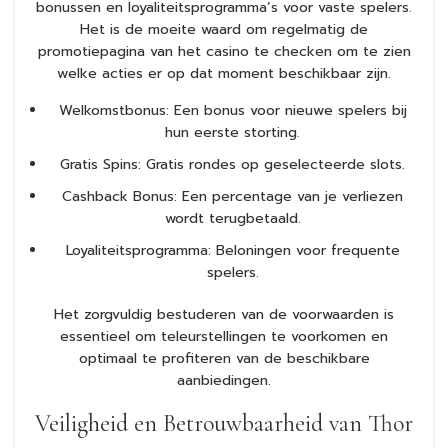
bonussen en loyaliteitsprogramma’s voor vaste spelers.
Het is de moeite waard om regelmatig de
promotiepagina van het casino te checken om te zien
welke acties er op dat moment beschikbaar zijn.
Welkomstbonus: Een bonus voor nieuwe spelers bij
hun eerste storting.
Gratis Spins: Gratis rondes op geselecteerde slots.
Cashback Bonus: Een percentage van je verliezen
wordt terugbetaald.
Loyaliteitsprogramma: Beloningen voor frequente
spelers.
Het zorgvuldig bestuderen van de voorwaarden is
essentieel om teleurstellingen te voorkomen en
optimaal te profiteren van de beschikbare
aanbiedingen.
Veiligheid en Betrouwbaarheid van Thor