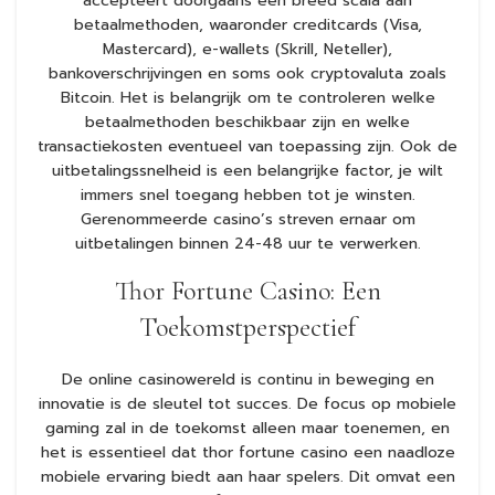
accepteert doorgaans een breed scala aan
betaalmethoden, waaronder creditcards (Visa,
Mastercard), e-wallets (Skrill, Neteller),
bankoverschrijvingen en soms ook cryptovaluta zoals
Bitcoin. Het is belangrijk om te controleren welke
betaalmethoden beschikbaar zijn en welke
transactiekosten eventueel van toepassing zijn. Ook de
uitbetalingssnelheid is een belangrijke factor, je wilt
immers snel toegang hebben tot je winsten.
Gerenommeerde casino’s streven ernaar om
uitbetalingen binnen 24-48 uur te verwerken.
Thor Fortune Casino: Een
Toekomstperspectief
De online casinowereld is continu in beweging en
innovatie is de sleutel tot succes. De focus op mobiele
gaming zal in de toekomst alleen maar toenemen, en
het is essentieel dat thor fortune casino een naadloze
mobiele ervaring biedt aan haar spelers. Dit omvat een