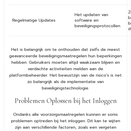
Z
Het updaten van
b
Regelmatige Updates
software en
b
beveiligingsprotocollen.
d
Het is belangrijk om te onthouden dat zelfs de meest
geavanceerde beveiligingsmaatregelen hun beperkingen
hebben. Gebruikers moeten altijd waakzaam blijven en
verdachte activiteiten melden aan de
platformbeheerder. Het bewustzijn van de risico's is net
zo belangrijk als de implementatie van
beveiligingstechnologie.
Problemen Oplossen bij het Inloggen
Ondanks alle voorzorgsmaatregelen kunnen er soms
problemen optreden bij het inloggen. Dit kan te wijten
zijn aan verschillende factoren, zoals een vergeten