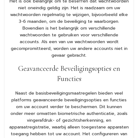
Het is ook belangrijk om te beseffen dat wachtwoorden
niet oneindig geldig zijn. Het is raadzaam om uw
wachtwoorden regelmatig te wijzigen, bijvoorbeeld elke
3-6 maanden, om de beveiliging te waarborgen.
Bovendien is het belangrijk om verschillende
wachtwoorden te gebruiken voor verschillende
accounts. Als een van uw wachtwoorden wordt
gecompromitteerd, worden uw andere accounts niet in
gevaar gebracht.
Geavanceerde Beveiligingsopties en
Functies
Naast de basisbeveiligingsmaatregelen bieden veel
platforms geavanceerde beveiligingsopties en functies
om uw account verder te beschermen. Dit kunnen
onder meer omvatten biometrische authenticatie, zoals
vingerafdruk- of gezichtsherkenning, en
apparaatregistratie, waarbij alleen toegestane apparaten
toegang hebben tot uw account. Het configureren van