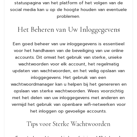
statuspagina van het platform of het volgen van de
social media kan u op de hoogte houden van eventuele
problemen.
Het Beheren van Uw Inloggegevens
Een goed beheer van uw inloggegevens is essentieel
voor het handhaven van de beveiliging van uw online
accounts. Dit omvat het gebruik van sterke, unieke
wachtwoorden voor elk account, het regelmatig
updaten van wachtwoorden, en het veilig opslaan van
inloggegevens. Het gebruik van een
wachtwoordmanager kan u helpen bij het genereren en
opslaan van sterke wachtwoorden. Wees voorzichtig
met het delen van uw inloggegevens met anderen en
vermijd het gebruik van openbare wifi-netwerken voor
het inloggen op gevoelige accounts.
Tips voor Sterke Wachtwoorden