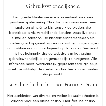
Gebruiksvriendelijkheid
Een goede klantenservice is essentieel voor een
positieve spelervaring. Thor fortune casino moet een
snelle en efficiënte klantenservice bieden, die
bereikbaar is via verschillende kanalen, zoals live chat,
e-mail en telefoon. De klantenservicemedewerkers
moeten goed opgeleid zijn en in staat zijn om je vragen
en problemen snel en adequaat op te lossen. Daarnaast
is het belangrijk dat de website van het casino
gebruiksvriendelijk is en gemakkelijk te navigeren. Alle
informatie moet overzichtelijk gepresenteerd zijn en je
moet gemakkelijk de spellen en functies kunnen vinden
die je zoekt.
Betaalmethoden bij Thor Fortune Casino
Het aanbieden van diverse en veilige betaalmethoden is
cruciaal voor een online casino. Thor fortune casino