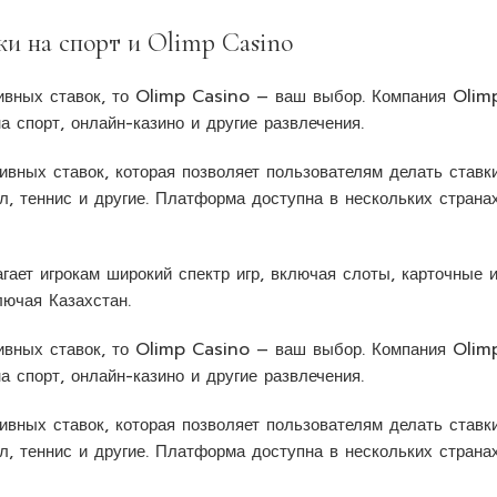
ки на спорт и Olimp Casino
ивных ставок, то Olimp Casino – ваш выбор. Компания Olim
а спорт, онлайн-казино и другие развлечения.
вных ставок, которая позволяет пользователям делать ставк
, теннис и другие. Платформа доступна в нескольких странах
гает игрокам широкий спектр игр, включая слоты, карточные 
лючая Казахстан.
ивных ставок, то Olimp Casino – ваш выбор. Компания Olim
а спорт, онлайн-казино и другие развлечения.
вных ставок, которая позволяет пользователям делать ставк
, теннис и другие. Платформа доступна в нескольких странах