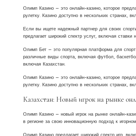
Олимп Казино – это онлайн-казино, которое предла
рулетку. Казино доступно в нескольких странах, вк
Если вы ищете надежный партнер для своих спорт
предлагает широкий спектр услуг, включая ставки н
Олимп Бет – это популярная платформа для спорти
различные виды спорта, включая футбол, баскетбол
включая Казахстан.
Олимп Казино – это онлайн-казино, которое предла
рулетку. Казино доступно в нескольких странах, вк
Казахстан: Новый игрок на рынке он
Олимп Казино – новый игрок на рынке онлайн-кази
в регионе за свою инновационную подход к игорном
Олимп Казино предлагает широкий спектр игр, вклю