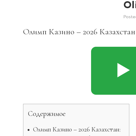
Ol
Poste
Олимп Казино – 2026 Казахстан
▶️
Содержимое
Олимп Казино – 2026 Казахстан: