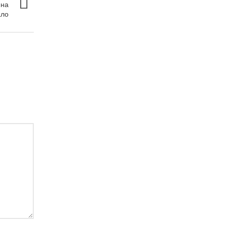
 на
ало