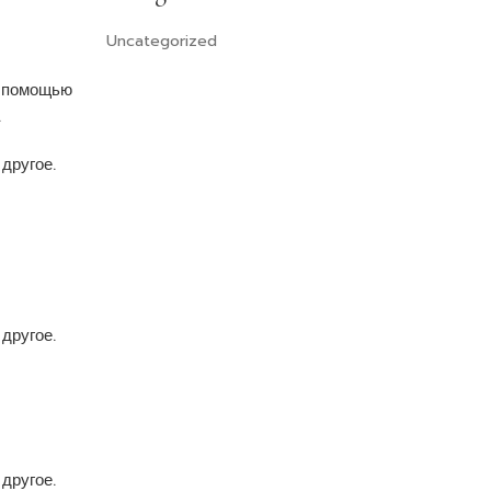
Uncategorized
о помощью
.
другое.
другое.
другое.