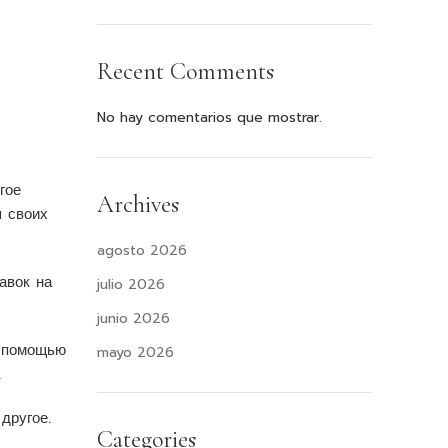
Recent Comments
No hay comentarios que mostrar.
гое
Archives
я своих
agosto 2026
авок на
julio 2026
junio 2026
о помощью
mayo 2026
.
другое.
Categories