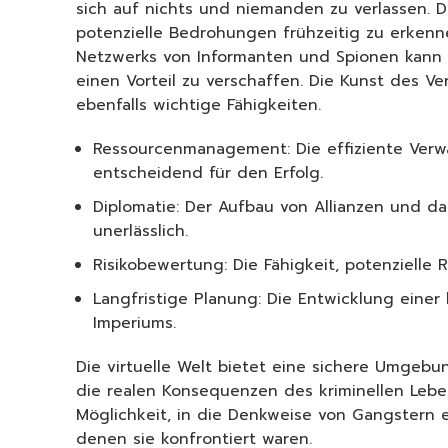
sich auf nichts und niemanden zu verlassen. 
potenzielle Bedrohungen frühzeitig zu erkenn
Netzwerks von Informanten und Spionen kann d
einen Vorteil zu verschaffen. Die Kunst des V
ebenfalls wichtige Fähigkeiten.
Ressourcenmanagement: Die effiziente Verw
entscheidend für den Erfolg.
Diplomatie: Der Aufbau von Allianzen und d
unerlässlich.
Risikobewertung: Die Fähigkeit, potenziell
Langfristige Planung: Die Entwicklung einer 
Imperiums.
Die virtuelle Welt bietet eine sichere Umgebu
die realen Konsequenzen des kriminellen Leben
Möglichkeit, in die Denkweise von Gangstern 
denen sie konfrontiert waren.