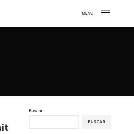
MENU
Buscar
BUSCAR
it