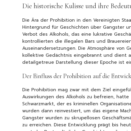
Die historische Kulisse und ihre Bedeu
Die Ära der Prohibition in den Vereinigten Sta
Hintergrund für Geschichten über Gangster und
Verbot des Alkohols, das eine lukrative Geschä
kontrollierten die illegalen Bars und Brauerei
Auseinandersetzungen. Die Atmosphäre von Geh
kollektive Gedächtnis eingebrannt und dient als
detailgetreue Darstellung dieser Epoche ist ei
Der Einfluss der Prohibition auf die Entwic
Die Prohibition mag zwar mit dem Ziel eingefü
Auswirkungen des Alkohols zu befreien, hatte 
Schwarzmarkt, der es kriminellen Organisatio
wurden dann reinvestiert, um das eigene Mac
Gangster wurden zu skrupellosen Geschäftsmänn
zu erreichen. Diese Entwicklung prägt bis heu