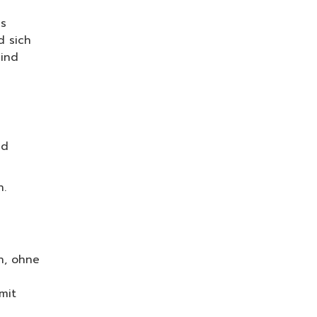
es
d sich
sind
nd
n.
n, ohne
mit