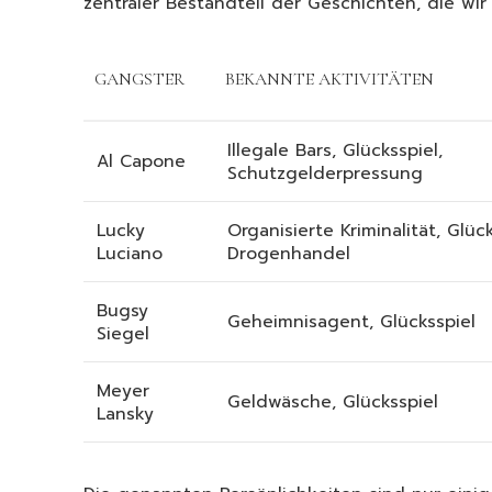
zentraler Bestandteil der Geschichten, die wir
GANGSTER
BEKANNTE AKTIVITÄTEN
Illegale Bars, Glücksspiel,
Al Capone
Schutzgelderpressung
Lucky
Organisierte Kriminalität, Glück
Luciano
Drogenhandel
Bugsy
Geheimnisagent, Glücksspiel
Siegel
Meyer
Geldwäsche, Glücksspiel
Lansky