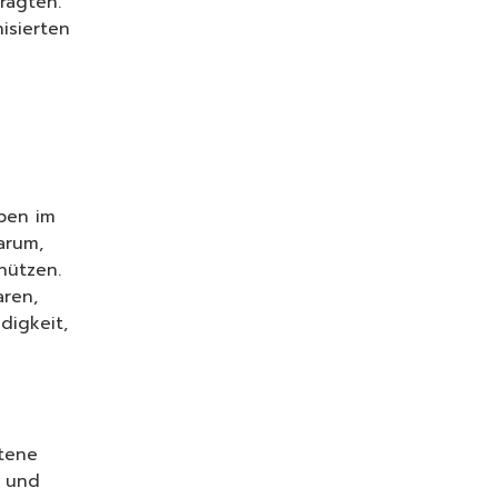
rägten.
isierten
ben im
arum,
hützen.
aren,
digkeit,
ltene
n und