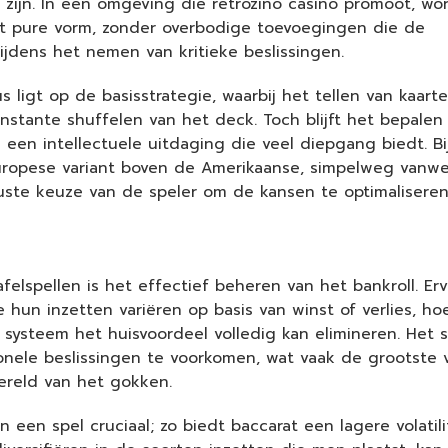
e zijn. In een omgeving die retrozino casino promoot, wo
t pure vorm, zonder overbodige toevoegingen die de
ijdens het nemen van kritieke beslissingen.
 ligt op de basisstrategie, waarbij het tellen van kaarte
onstante shuffelen van het deck. Toch blijft het bepalen
 een intellectuele uitdaging die veel diepgang biedt. Bi
Europese variant boven de Amerikaanse, simpelweg vanw
uste keuze van de speler om de kansen te optimaliseren
felspellen is het effectief beheren van het bankroll. Er
 hun inzetten variëren op basis van winst of verlies, ho
systeem het huisvoordeel volledig kan elimineren. Het s
onele beslissingen te voorkomen, wat vaak de grootste va
ereld van het gokken.
 een spel cruciaal; zo biedt baccarat een lagere volatili