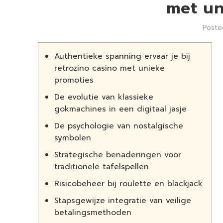
met un
Poste
Authentieke spanning ervaar je bij
retrozino casino met unieke
promoties
De evolutie van klassieke
gokmachines in een digitaal jasje
De psychologie van nostalgische
symbolen
Strategische benaderingen voor
traditionele tafelspellen
Risicobeheer bij roulette en blackjack
Stapsgewijze integratie van veilige
betalingsmethoden