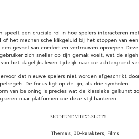
 speelt een cruciale rol in hoe spelers interacteren me
ol of het mechanische klikgeluid bij het stoppen van een
t een gevoel van comfort en vertrouwen oproepen. Deze
gebruiker zich sneller op zijn gemak voelt, wat de algeh
 van het dagelijks leven tijdelijk naar de achtergrond ver
ervoor dat nieuwe spelers niet worden afgeschrikt doo
elregels. De focus ligt op de lijn; als drie symbolen
orm van beloning is precies wat de klassieke galkunst z
keren naar platformen die deze stijl hanteren.
MODERNE VIDEO-SLOTS
Thema's, 3D-karakters, Films