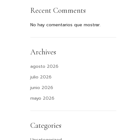
Recent Comments
No hay comentarios que mostrar.
Archives
agosto 2026
julio 2026
junio 2026
mayo 2026
Categories
Uncategorized