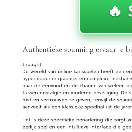
🔥 
Authentieke spanning ervaar je bi
thought
De wereld van online kansspelen heeft een en
hypermoderne graphics en complexe mechanism
naar de eenvoud en de charme van weleer, pr
tussen nostalgie en moderne beveiliging. De 
rust en vertrouwen te geven, terwijl de span
aanvoelt als een klassieke speelhal uit de jare
Het is deze specifieke benadering die zorgt v
eerlijk spel en een intuïtieve interface die g