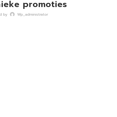
ieke promoties
d by
Wp_administrator