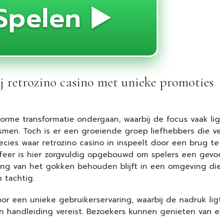
Spelen ▶️
j retrozino casino met unieke promoties
orme transformatie ondergaan, waarbij de focus vaak lig
en. Toch is er een groeiende groep liefhebbers die ve
ecies waar
retrozino casino
in inspeelt door een brug te
sfeer is hier zorgvuldig opgebouwd om spelers een gevo
ning van het gokken behouden blijft in een omgeving di
n tachtig.
oor een unieke gebruikerservaring, waarbij de nadruk lig
een handleiding vereist. Bezoekers kunnen genieten van 