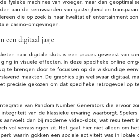
de fysieke machines van vroeger, maar dan geoptimalis
den aan de kernwaarden van gastvrijheid en transparant
dereen die op zoek is naar kwalitatief entertainment zo
tale casino-omgevingen.
 een digitaal jasje
eten naar digitale slots is een proces geweest van de
 ging in visuele effecten. In deze specifieke online omg
rug te brengen door te focussen op de wiskundige een
lavend maakten. De graphics zijn weliswaar digitaal, m
met precisie gekozen om dat specifieke retrogevoel op t
e integratie van Random Number Generators die ervoor zo
e integriteit van de klassieke ervaring waarborgt. Speler
rs aanvoelt dan bij moderne video-slots, wat resulteert 
och vol verrassingen zit. Het gaat hier niet alleen om h
perk waarin gokken een sociale activiteit was in lokale 