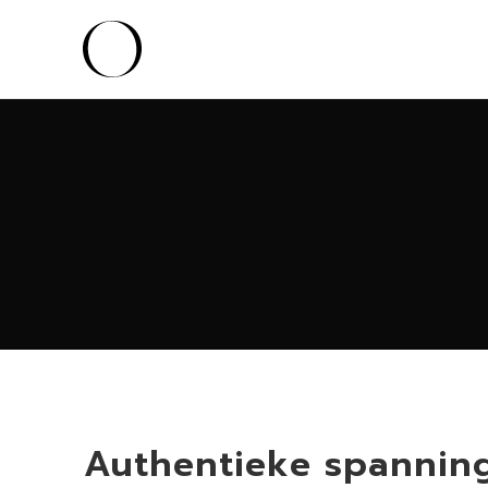
Authentieke spanning 