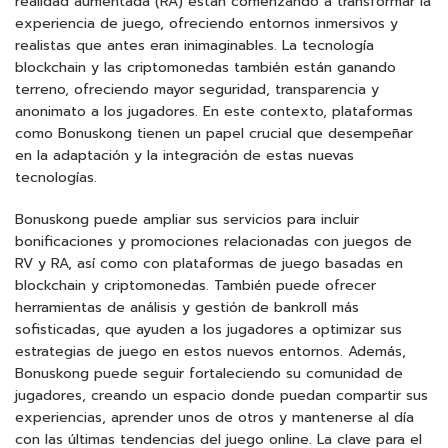
realidad aumentada (RA) están comenzando a transformar la
experiencia de juego, ofreciendo entornos inmersivos y
realistas que antes eran inimaginables. La tecnología
blockchain y las criptomonedas también están ganando
terreno, ofreciendo mayor seguridad, transparencia y
anonimato a los jugadores. En este contexto, plataformas
como Bonuskong tienen un papel crucial que desempeñar
en la adaptación y la integración de estas nuevas
tecnologías.
Bonuskong puede ampliar sus servicios para incluir
bonificaciones y promociones relacionadas con juegos de
RV y RA, así como con plataformas de juego basadas en
blockchain y criptomonedas. También puede ofrecer
herramientas de análisis y gestión de bankroll más
sofisticadas, que ayuden a los jugadores a optimizar sus
estrategias de juego en estos nuevos entornos. Además,
Bonuskong puede seguir fortaleciendo su comunidad de
jugadores, creando un espacio donde puedan compartir sus
experiencias, aprender unos de otros y mantenerse al día
con las últimas tendencias del juego online. La clave para el