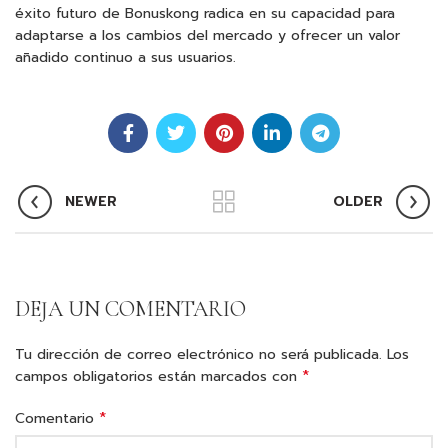
éxito futuro de Bonuskong radica en su capacidad para
adaptarse a los cambios del mercado y ofrecer un valor
añadido continuo a sus usuarios.
NEWER
OLDER
DEJA UN COMENTARIO
Tu dirección de correo electrónico no será publicada.
Los
*
campos obligatorios están marcados con
*
Comentario