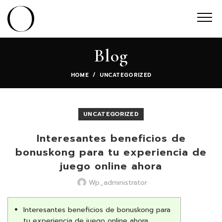
Blog
HOME
UNCATEGORIZED
UNCATEGORIZED
Interesantes beneficios de
bonuskong para tu experiencia de
juego online ahora
Wp_administrator
Interesantes beneficios de bonuskong para
tu experiencia de juego online ahora