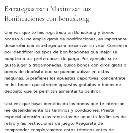
Estrategias para Maximizar tus
Bonificaciones con Bonuskong
Una vez que te has registrado en Bonuskong y tienes
acceso a una amplia gama de bonificaciones, es importante
desarrollar una estrategia para maximizar su valor. Comienza
por identificar los tipos de bonificaciones que mejor se
adaptan a tus preferencias de juego. Por ejemplo, si te
gusta jugar a tragamonedas, busca bonos con giros gratis o
bonos de depósito que se puedan utilizar en estas
máquinas. Si prefieres las apuestas deportivas, concéntrate
en los bonos que ofrecen apuestas gratuitas o bonos de
depósito que te permitan aumentar tu bankroll.
Una vez que hayas identificado los bonos que te interesan,
lee detenidamente los términos y condiciones. Presta
especial atención a los requisitos de apuesta, los límites de
retiro y las restricciones de juego. Asegúrate de
comprender completamente estos términos antes de