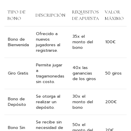
TIPO DE
REQUISITOS
VALOR
DESCRIPCIÓN
BONO
DE APUESTA
MÁXIMO
Ofrecido a
35x el
Bono de
nuevos
monto del
100€
Bienvenida
jugadores al
bono
registrarse.
Permite jugar
40x las
a
Giro Gratis
ganancias
50 giros
tragamonedas
de los giros
sin costo.
Se otorga al
30x el
Bono de
realizar un
monto del
200€
Depósito
depósito.
bono
Se recibe sin
50x el
Bono Sin
necesidad de
monto del
20€