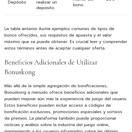
Depósito
realizar un
bono
depósito.
La tabla anterior ilustra ejemplos comunes de tipos de
bonos ofrecidos, sus requisitos de apuesta y el valor
máximo que se puede obtener. Es crucial leer y comprender
estos términos antes de aceptar cualquier oferta.
Beneficios Adicionales de Utilizar
Bonuskong
Más allá de la simple agregación de bonificaciones,
Bonuskong a menudo ofrece beneficios adicionales que
pueden mejorar aún más la experiencia de juego del usuario.
Estos beneficios pueden incluir acceso a códigos de
bonificación exclusivos, promociones especiales y sorteos
de premios. La plataforma también puede proporcionar
noticias y análisis sobre la industria del juego online,
manteniendo a los usuarios informados sobre las últimas