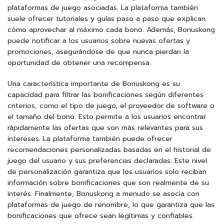
plataformas de juego asociadas. La plataforma también
suele ofrecer tutoriales y guías paso a paso que explican
cómo aprovechar al máximo cada bono. Además, Bonuskong
puede notificar a los usuarios sobre nuevas ofertas y
promociones, asegurándose de que nunca pierdan la
oportunidad de obtener una recompensa.
Una característica importante de Bonuskong es su
capacidad para filtrar las bonificaciones según diferentes
criterios, como el tipo de juego, el proveedor de software o
el tamaño del bono. Esto permite a los usuarios encontrar
rápidamente las ofertas que son más relevantes para sus
intereses. La plataforma también puede ofrecer
recomendaciones personalizadas basadas en el historial de
juego del usuario y sus preferencias declaradas. Este nivel
de personalización garantiza que los usuarios solo reciban
información sobre bonificaciones que son realmente de su
interés. Finalmente, Bonuskong a menudo se asocia con
plataformas de juego de renombre, lo que garantiza que las
bonificaciones que ofrece sean legítimas y confiables.