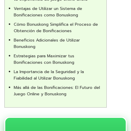
Ventajas de Utilizar un Sistema de
Bonificaciones como Bonuskong
Cómo Bonuskong Simplifica el Proceso de
Obtención de Bonificaciones
Beneficios Adicionales de Utilizar
Bonuskong
Estrategias para Maximizar tus
Bonificaciones con Bonuskong
La Importancia de la Seguridad y la
Fiabilidad al Utilizar Bonuskong
Más allá de las Bonificaciones: El Futuro del
Juego Online y Bonuskong