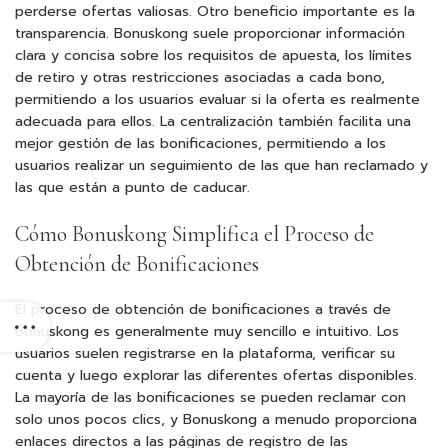
perderse ofertas valiosas. Otro beneficio importante es la
transparencia. Bonuskong suele proporcionar información
clara y concisa sobre los requisitos de apuesta, los límites
de retiro y otras restricciones asociadas a cada bono,
permitiendo a los usuarios evaluar si la oferta es realmente
adecuada para ellos. La centralización también facilita una
mejor gestión de las bonificaciones, permitiendo a los
usuarios realizar un seguimiento de las que han reclamado y
las que están a punto de caducar.
Cómo Bonuskong Simplifica el Proceso de
Obtención de Bonificaciones
El proceso de obtención de bonificaciones a través de
Bonuskong es generalmente muy sencillo e intuitivo. Los
usuarios suelen registrarse en la plataforma, verificar su
cuenta y luego explorar las diferentes ofertas disponibles.
La mayoría de las bonificaciones se pueden reclamar con
solo unos pocos clics, y Bonuskong a menudo proporciona
enlaces directos a las páginas de registro de las