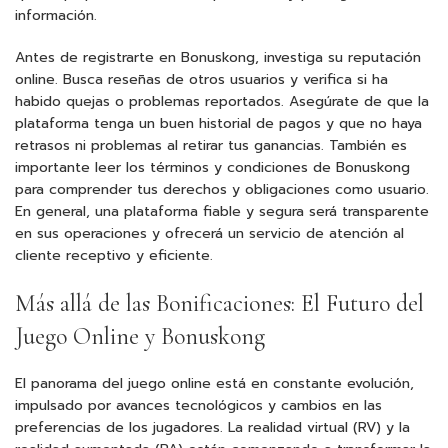
información.
Antes de registrarte en Bonuskong, investiga su reputación
online. Busca reseñas de otros usuarios y verifica si ha
habido quejas o problemas reportados. Asegúrate de que la
plataforma tenga un buen historial de pagos y que no haya
retrasos ni problemas al retirar tus ganancias. También es
importante leer los términos y condiciones de Bonuskong
para comprender tus derechos y obligaciones como usuario.
En general, una plataforma fiable y segura será transparente
en sus operaciones y ofrecerá un servicio de atención al
cliente receptivo y eficiente.
Más allá de las Bonificaciones: El Futuro del
Juego Online y Bonuskong
El panorama del juego online está en constante evolución,
impulsado por avances tecnológicos y cambios en las
preferencias de los jugadores. La realidad virtual (RV) y la