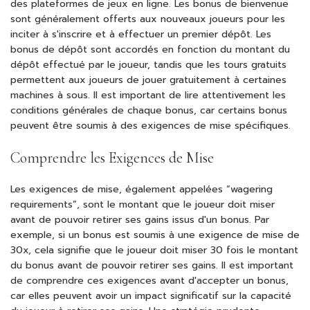
des plateformes de jeux en ligne. Les bonus de bienvenue
sont généralement offerts aux nouveaux joueurs pour les
inciter à s'inscrire et à effectuer un premier dépôt. Les
bonus de dépôt sont accordés en fonction du montant du
dépôt effectué par le joueur, tandis que les tours gratuits
permettent aux joueurs de jouer gratuitement à certaines
machines à sous. Il est important de lire attentivement les
conditions générales de chaque bonus, car certains bonus
peuvent être soumis à des exigences de mise spécifiques.
Comprendre les Exigences de Mise
Les exigences de mise, également appelées “wagering
requirements”, sont le montant que le joueur doit miser
avant de pouvoir retirer ses gains issus d'un bonus. Par
exemple, si un bonus est soumis à une exigence de mise de
30x, cela signifie que le joueur doit miser 30 fois le montant
du bonus avant de pouvoir retirer ses gains. Il est important
de comprendre ces exigences avant d'accepter un bonus,
car elles peuvent avoir un impact significatif sur la capacité