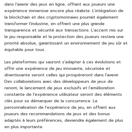
dans l'avenir des jeux en ligne, offrant aux joueurs une
expérience immersive encore plus réaliste. L'intégration de
la blockchain et des cryptomonnaies pourrait également
transformer l'industrie, en offrant une plus grande
transparence et sécurité aux transactions. L'accent mis sur
le jeu responsable et la protection des joueurs restera une
priorité absolue, garantissant un environnement de jeu sûr et
équitable pour tous.
Les plateformes qui sauront s'adapter à ces évolutions et
offrir une expérience de jeu innovante, sécurisée et
divertissante seront celles qui prospéreront dans l'avenir.
Des collaborations avec des développeurs de jeux de
renom, le lancement de jeux exclusifs et l'amélioration
constante de l'expérience utilisateur seront des éléments
clés pour se démarquer de la concurrence. La
personnalisation de l'expérience de jeu, en offrant aux
joueurs des recommandations de jeux et des bonus
adaptés à leurs préférences, deviendra également de plus
en plus importante.