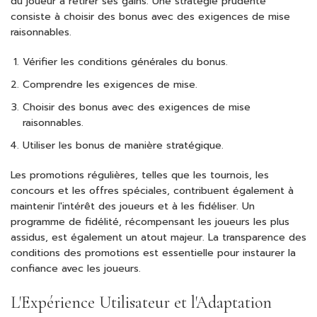
du joueur à retirer ses gains. Une stratégie prudente
consiste à choisir des bonus avec des exigences de mise
raisonnables.
Vérifier les conditions générales du bonus.
Comprendre les exigences de mise.
Choisir des bonus avec des exigences de mise
raisonnables.
Utiliser les bonus de manière stratégique.
Les promotions régulières, telles que les tournois, les
concours et les offres spéciales, contribuent également à
maintenir l'intérêt des joueurs et à les fidéliser. Un
programme de fidélité, récompensant les joueurs les plus
assidus, est également un atout majeur. La transparence des
conditions des promotions est essentielle pour instaurer la
confiance avec les joueurs.
L'Expérience Utilisateur et l'Adaptation