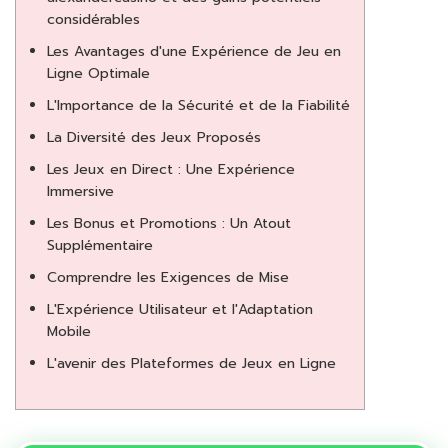
considérables
Les Avantages d'une Expérience de Jeu en
Ligne Optimale
L'Importance de la Sécurité et de la Fiabilité
La Diversité des Jeux Proposés
Les Jeux en Direct : Une Expérience
Immersive
Les Bonus et Promotions : Un Atout
Supplémentaire
Comprendre les Exigences de Mise
L'Expérience Utilisateur et l'Adaptation
Mobile
L'avenir des Plateformes de Jeux en Ligne