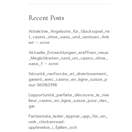
Recent Posts
Attraktive_Angebote_für_Glücksspiel_mi
t_casino_ohne_oasis_und_seriösen_Anb
iet – копія
Aktuelle_Entwicklungen_eröffnen_neue
_Möglichkeiten_rund_um_casino_ohne_
oasis_f – копія
Sécurité_renforcée_et_divertissement_
garanti_avec_casino_en_ligne_suisse_p
our-36080198
Lopportunité_parfaite_découvre_le_mei
lleur_casino_en_ligne_suisse_pour_des_
gai
Fantastiska_leder_öppnar_upp_för_en_
unik_chickenroad-
upplevelse_i_fjällen_och