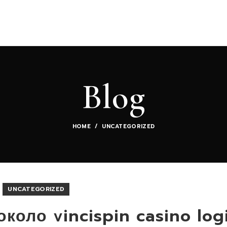
Blog
HOME
UNCATEGORIZED
UNCATEGORIZED
коло vincispin casino log