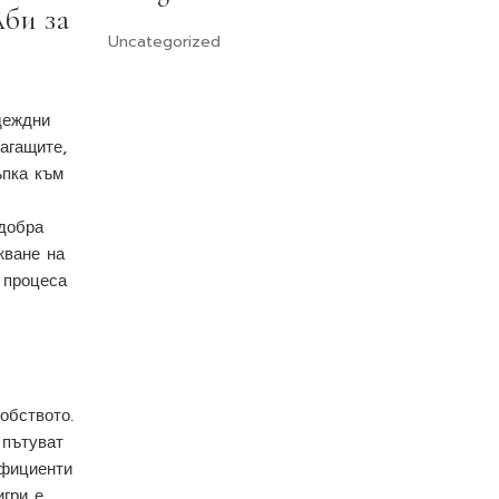
лби за
Uncategorized
деждни
агащите,
ъпка към
добра
жване на
 процеса
обството.
 пътуват
ефициенти
игри е