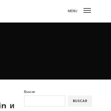
MENU
Buscar
BUSCAR
in и