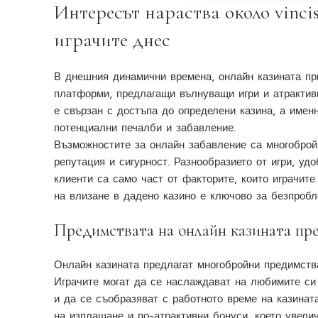
Интересът нараства около vincis
играчите днес
В днешния динамични времена, онлайн казината пр
платформи, предлагащи вълнуващи игри и атрактивн
е свързан с достъпа до определени казина, а име
потенциални печалби и забавление.
Възможностите за онлайн забавление са многоброй
репутация и сигурност. Разнообразието от игри, уд
клиенти са само част от факторите, които играчите
на влизане в дадено казино е ключово за безпробл
Предимствата на онлайн казината пр
Онлайн казината предлагат многобройни предимства
Играчите могат да се наслаждават на любимите си 
и да се съобразяват с работното време на казинат
на изплащане и по-атрактивни бонуси, което увели