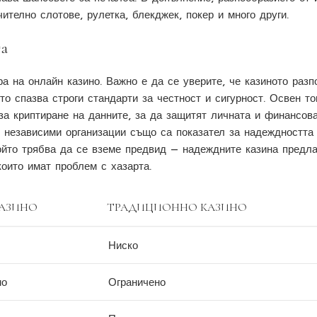
телно слотове, рулетка, блекджек, покер и много други.
та
а на онлайн казино. Важно е да се уверите, че казиното разп
то спазва строги стандарти за честност и сигурност. Освен то
за криптиране на данните, за да защитят личната и финансов
 независими организации също са показател за надеждността
който трябва да се вземе предвид – надеждните казина предла
които имат проблем с хазарта.
АЗИНО
ТРАДИЦИОННО КАЗИНО
Ниско
мо
Ограничено