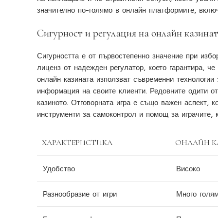
значително по-голямо в онлайн платформите, включи
Сигурност и регулация на онлайн казина
Сигурността е от първостепенно значение при избор
лиценз от надежден регулатор, което гарантира, че 
онлайн казината използват съвременни технологии 
информация на своите клиенти. Редовните одити от
казиното. Отговорната игра е също важен аспект, 
инструменти за самоконтрол и помощ за играчите, 
ХАРАКТЕРИСТИКА
ОНЛАЙН К
Удобство
Високо
Разнообразие от игри
Много голя