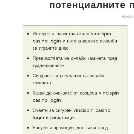
потенциалните п
Poste
Интересът нараства около vincispin
casino login и потенциалните печалби
за играчите днес
Предимствата на онлайн казината пред
традиционните
Сигурност и регулация на онлайн
казината
Какво да очаквате от процеса vincispin
casino login
Съвети за сигурен vincispin casino
login и регистрация
Бонуси и промоции, достъпни след