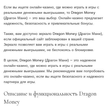
Если вы ищете онлайн-казино, где можно играть в игры с
реальными денежными выигрышами, то Dragon Money
(Драгон Мани) – это ваш выбор. Онлайн-казино предлагает
надежность, безопасность и привлекательные бонусы.
Также, вам доступно зеркало Dragon Money (Драгон Мани),
если официальный сайт заблокирован в вашей стране.
Зеркало позволяет вам играть в игры с реальными
денежными выигрышами, не беспокоясь о блокировке.
В целом, Dragon Money (Драгон Мани) – это надежное
онлайн-казино, где можно играть в игры с реальными
денежными выигрышами. Мы рекомендуем вам попробовать
это онлайн-казино, если вы ищете безопасного и надежного
партнера для игры.
Описание и функциональность Dragon
Money