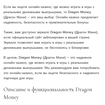
Если вы ищете онлайн-казино, где можно играть в игры с
реальными денежными выигрышами, то Dragon Money
(Драгон Мани) – это ваш выбор. Онлайн-казино предлагает
надежность, безопасность и привлекательные бонусы.
Также, вам доступно зеркало Dragon Money (Драгон Мани),
если официальный сайт заблокирован в вашей стране.
Зеркало позволяет вам играть в игры с реальными
денежными выигрышами, не беспокоясь о блокировке.
В целом, Dragon Money (Драгон Мани) – это надежное
онлайн-казино, где можно играть в игры с реальными
денежными выигрышами. Мы рекомендуем вам попробовать
это онлайн-казино, если вы ищете безопасного и надежного
партнера для игры.
Описание и функциональность Dragon
Money