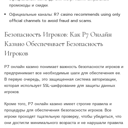
промокоды и скидки.
Официальные каналы: R7 casino recommends using only
official channels to avoid fraud and scams.
Безопасность Игроков: Как Р7 Онлайн
Казино Обеспечивает Безопасность
Игроков
Р7 онлайн казино понимает важность безопасности игроков и
предпринимает все необходимые шаги для обеспечения ее.
В первую очередь, это защищенная система авторизации,
которая использует SSL-шифрование для защиты данных
игроков.
Кроме того, Р7 онлайн казино имеет строгие правила и
процедуры для обеспечения безопасности игроков. Все
игроки проходят тщательную проверку, чтобы убедиться, что
они достигли минимального возраста и не нарушали правила