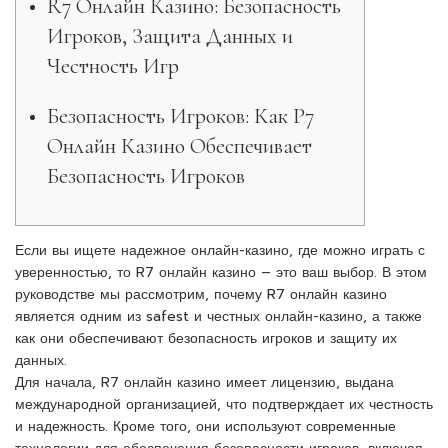
R7 Онлайн Казино: Безопасность
Игроков, Защита Данных и
Честность Игр
Безопасность Игроков: Как Р7
Онлайн Казино Обеспечивает
Безопасность Игроков
Если вы ищете надежное онлайн-казино, где можно играть с
уверенностью, то R7 онлайн казино – это ваш выбор. В этом
руководстве мы рассмотрим, почему R7 онлайн казино
является одним из safest и честных онлайн-казино, а также
как они обеспечивают безопасность игроков и защиту их
данных.
Для начала, R7 онлайн казино имеет лицензию, выдана
международной организацией, что подтверждает их честность
и надежность. Кроме того, они используют современные