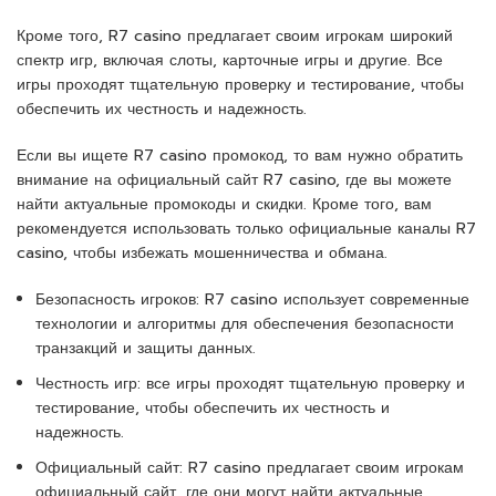
Кроме того, R7 casino предлагает своим игрокам широкий
спектр игр, включая слоты, карточные игры и другие. Все
игры проходят тщательную проверку и тестирование, чтобы
обеспечить их честность и надежность.
Если вы ищете R7 casino промокод, то вам нужно обратить
внимание на официальный сайт R7 casino, где вы можете
найти актуальные промокоды и скидки. Кроме того, вам
рекомендуется использовать только официальные каналы R7
casino, чтобы избежать мошенничества и обмана.
Безопасность игроков: R7 casino использует современные
технологии и алгоритмы для обеспечения безопасности
транзакций и защиты данных.
Честность игр: все игры проходят тщательную проверку и
тестирование, чтобы обеспечить их честность и
надежность.
Официальный сайт: R7 casino предлагает своим игрокам
официальный сайт, где они могут найти актуальные