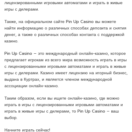
лицензированными игровыми автоматами и играть в живые
игры с дилерами.
Также, на официальном сайте Pin Up Casino вы можете
найти информацию о различных способах депозита и снятия
денег, а также о различных способах контакта с поддержкой
казино.
Pin Up Casino – это международный онлайн-казино, которое
предлагает игрокам из всего мира возможность играть в игры
с лицензированными игровыми автоматами и играть в живые
игры с дилерами. Казино имеет лицензию на игорный бизнес,
выдана в Куртрах, и является членом международной
ассоциации онлайн-казино.
Таким образом, если вы ищете онлайн-казино, где можно
играть в игры с лицензированными игровыми автоматами и
играть в живые игры с дилерами, то Pin Up Casino – ваш
выбор.
Начните играть сейчас!