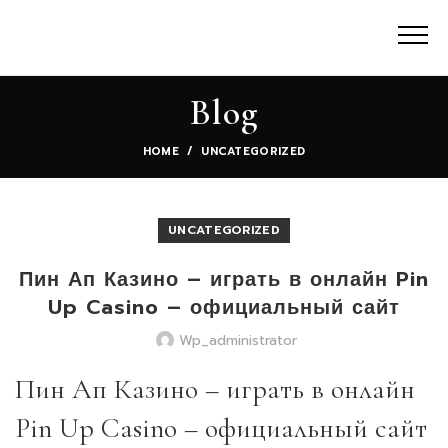
Blog
HOME
UNCATEGORIZED
UNCATEGORIZED
Пин Ап Казино – играть в онлайн Pin
Up Casino – официальный сайт
Wp_administrator
Пин Ап Казино – играть в онлайн
Pin Up Casino – официальный сайт