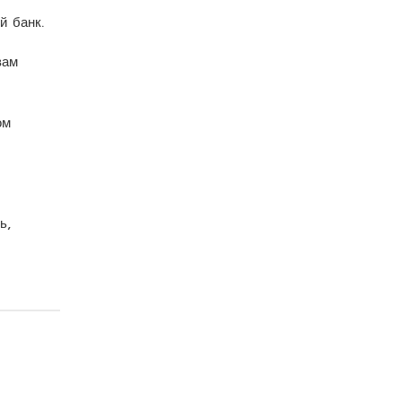
й банк.
вам
ом
ь,