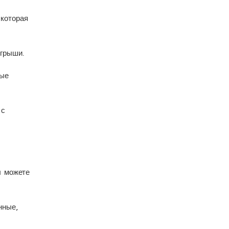
которая
грыши.
мые
 с
ы можете
нные,