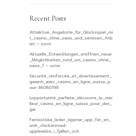
Recent Posts
Attraktive_Angebote_für_Glücksspiel_mi
t_casino_ohne_oasis_und_seriösen_Anb
iet – копія
Aktuelle_Entwicklungen_eröffnen_neue
_Möglichkeiten_rund_um_casino_ohne_
oasis_f – копія
Sécurité_renforcée_et_divertissement_
garanti_avec_casino_en_ligne_suisse_p
our-36080198
Lopportunité_parfaite_découvre_le_mei
lleur_casino_en_ligne_suisse_pour_des_
gai
Fantastiska_leder_öppnar_upp_för_en_
unik_chickenroad-
upplevelse_i_fjällen_och