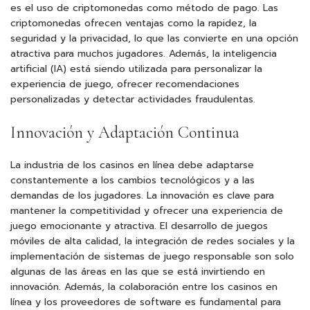
es el uso de criptomonedas como método de pago. Las
criptomonedas ofrecen ventajas como la rapidez, la
seguridad y la privacidad, lo que las convierte en una opción
atractiva para muchos jugadores. Además, la inteligencia
artificial (IA) está siendo utilizada para personalizar la
experiencia de juego, ofrecer recomendaciones
personalizadas y detectar actividades fraudulentas.
Innovación y Adaptación Continua
La industria de los casinos en línea debe adaptarse
constantemente a los cambios tecnológicos y a las
demandas de los jugadores. La innovación es clave para
mantener la competitividad y ofrecer una experiencia de
juego emocionante y atractiva. El desarrollo de juegos
móviles de alta calidad, la integración de redes sociales y la
implementación de sistemas de juego responsable son solo
algunas de las áreas en las que se está invirtiendo en
innovación. Además, la colaboración entre los casinos en
línea y los proveedores de software es fundamental para