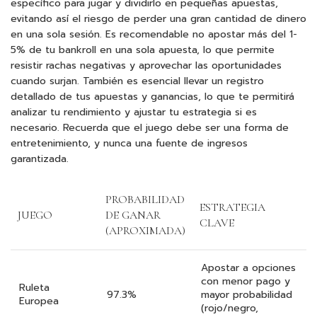
específico para jugar y dividirlo en pequeñas apuestas,
evitando así el riesgo de perder una gran cantidad de dinero
en una sola sesión. Es recomendable no apostar más del 1-
5% de tu bankroll en una sola apuesta, lo que permite
resistir rachas negativas y aprovechar las oportunidades
cuando surjan. También es esencial llevar un registro
detallado de tus apuestas y ganancias, lo que te permitirá
analizar tu rendimiento y ajustar tu estrategia si es
necesario. Recuerda que el juego debe ser una forma de
entretenimiento, y nunca una fuente de ingresos
garantizada.
PROBABILIDAD
ESTRATEGIA
JUEGO
DE GANAR
CLAVE
(APROXIMADA)
Apostar a opciones
con menor pago y
Ruleta
97.3%
mayor probabilidad
Europea
(rojo/negro,