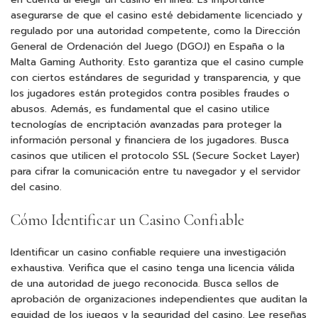
asegurarse de que el casino esté debidamente licenciado y
regulado por una autoridad competente, como la Dirección
General de Ordenación del Juego (DGOJ) en España o la
Malta Gaming Authority. Esto garantiza que el casino cumple
con ciertos estándares de seguridad y transparencia, y que
los jugadores están protegidos contra posibles fraudes o
abusos. Además, es fundamental que el casino utilice
tecnologías de encriptación avanzadas para proteger la
información personal y financiera de los jugadores. Busca
casinos que utilicen el protocolo SSL (Secure Socket Layer)
para cifrar la comunicación entre tu navegador y el servidor
del casino.
Cómo Identificar un Casino Confiable
Identificar un casino confiable requiere una investigación
exhaustiva. Verifica que el casino tenga una licencia válida
de una autoridad de juego reconocida. Busca sellos de
aprobación de organizaciones independientes que auditan la
equidad de los juegos y la seguridad del casino. Lee reseñas