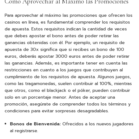
Cómo Aprovechar al Máximo las Promociones
Para aprovechar al máximo las promociones que ofrecen los
casinos en línea, es fundamental comprender los requisitos
de apuesta. Estos requisitos indican la cantidad de veces
que debes apostar el bono antes de poder retirar las
ganancias obtenidas con él. Por ejemplo, un requisito de
apuesta de 30x significa que si recibes un bono de 100
euros, deberás apostar 3000 euros antes de poder retirar
las ganancias. Además, es importante tener en cuenta las
restricciones en cuanto a los juegos que contribuyen al
cumplimiento de los requisitos de apuesta. Algunos juegos,
como las tragamonedas, suelen contribuir al 100%, mientras
que otros, como el blackjack o el póker, pueden contribuir
solo en un porcentaje menor. Antes de aceptar una
promoción, asegúrate de comprender todos los términos y
condiciones para evitar sorpresas desagradables.
Bonos de Bienvenida:
Ofrecidos a los nuevos jugadores
al registrarse.