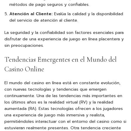
métodos de pago seguros y confiables.
Atención al Cliente:
Evalúa la calidad y la disponibilidad
del servicio de atención al cliente.
La seguridad y la confiabilidad son factores esenciales para
disfrutar de una experiencia de juego en línea placentera y
sin preocupaciones.
Tendencias Emergentes en el Mundo del
Casino Online
El mundo del casino en línea está en constante evolución,
con nuevas tecnologías y tendencias que emergen
continuamente. Una de las tendencias más importantes en
los últimos años es la realidad virtual (RV) y la realidad
aumentada (RA). Estas tecnologías ofrecen a los jugadores
una experiencia de juego más inmersiva y realista,
permitiéndoles interactuar con el entorno del casino como si
estuvieran realmente presentes. Otra tendencia creciente