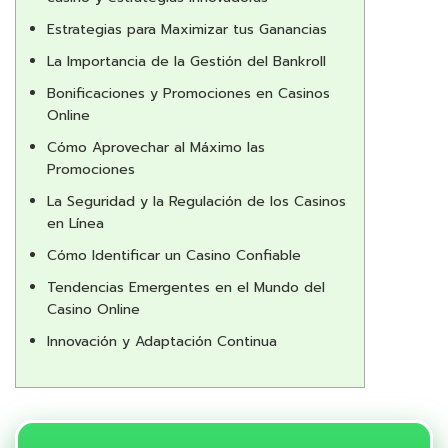
Estrategias para Maximizar tus Ganancias
La Importancia de la Gestión del Bankroll
Bonificaciones y Promociones en Casinos
Online
Cómo Aprovechar al Máximo las
Promociones
La Seguridad y la Regulación de los Casinos
en Línea
Cómo Identificar un Casino Confiable
Tendencias Emergentes en el Mundo del
Casino Online
Innovación y Adaptación Continua