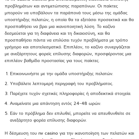
προβλημάτων και αντιμετώπισης παραπόνων. Οι παίκτες
μπορούν να υποβάλουν τα παράπονά τους μέσω της ομάδας
υποστήριξης πελατών, η οποία θα τα εξετάσει προσεκτικά και θα
προσπαθήσει να βρει μια ικανοποιητική λύση. Το καζίνο
δεσμεύεται για τη διαφάνεια και τη δικαιοσύνη, και θα
προσπαθήσει πάντα να επιλύσει τυχόν προβλήματα με τρόπο
γρήγορο και αποτελεσματικό. Επιπλέον, το καζίνο συνεργάζεται
με ανεξάρτητους φορείς επίλυσης διαφορών, προσφέροντας μια
επιπλέον βαθμίδα προστασίας για τους παίκτες.
Επικοινωνήστε με την ομάδα υποστήριξης πελατών.
Υποβάλετε λεπτομερή περιγραφή του προβλήματος.
Παρέχετε τυχόν σχετικές πληροφορίες ή αποδεικτικά στοιχεία.
Αναμείνατε μια απάντηση εντός 24-48 ωρών.
Εάν το πρόβλημα δεν επιλυθεί, μπορείτε να απευθυνθείτε σε
ανεξάρτητο φορέα επίλυσης διαφορών.
Η δέσμευση του nv casino για την ικανοποίηση των πελατών και