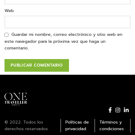
Web
Guardar mi nombre, correo electrónico y sitio web en
este navegador para la próxima vez que haga un
comentario.
© 2022. Todos los
Políticas de
Términos y
derechos reservados
privacidad
condiciones