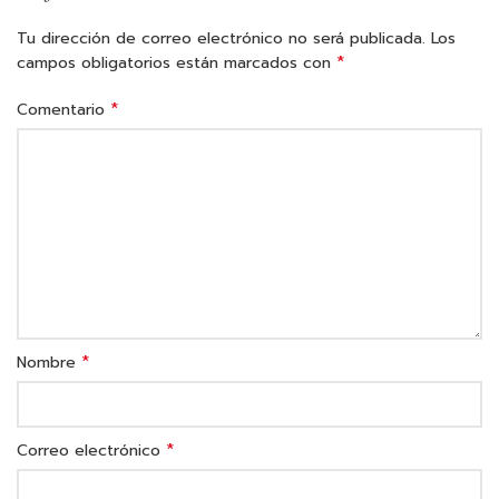
Tu dirección de correo electrónico no será publicada.
Los
*
campos obligatorios están marcados con
*
Comentario
*
Nombre
*
Correo electrónico