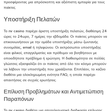
προσφέροντας μια απρόσκοπτη και αξιόπιστη εμπειρία για τους
παίκτες.
Υποστήριξη Πελατών
Το nv casino παρέχει άριστη υποστήριξη πελατών, διαθέσιμη 24
ώρες το 24ωρο, 7 ημέρες την εβδομάδα. Οι παίκτες μπορούν να
επικοινωνήσουν με την ομάδα υποστήριξης μέσω ζωντανής
συνομιλίας, email ή τηλεφώνου. Οι εκπρόσωποι υποστήριξης
είναι φιλικοί, επαγγελματίες και πρόθυμοι να βοηθήσουν με
οποιοδήποτε πρόβλημα ή ερώτηση. Η διαθεσιμότητα σε πολλές
γλώσσες εξασφαλίζει ότι οι παίκτες από όλο τον κόσμο μπορούν
να λάβουν την υποστήριξη που χρειάζονται. Επιπλέον, το καζίνο
διαθέτει μια ολοκληρωμένη ενότητα FAQ, η οποία παρέχει
απαντήσεις σε συχνές ερωτήσεις.
Επίλυση Προβλημάτων και Αντιμετώπιση
Παραπόνων
Το nv casino διαθέτει μια αποτελεσματική διαδικασία επίλυσης