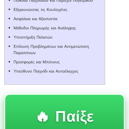
Ποικιλία Παιχνιδιών και Πάροχοι Λογισμικού
Εξερευνώντας τις Κουλοχέτες
Ασφάλεια και Αξιοπιστία
Μέθοδοι Πληρωμής και Ανάληψης
Υποστήριξη Πελατών
Επίλυση Προβλημάτων και Αντιμετώπιση
Παραπόνων
Προσφορές και Μπόνους
Υπεύθυνο Παιχνίδι και Αυτοέλεγχος
🔥 Παίξε