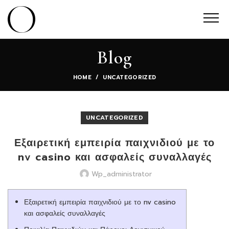
Blog
HOME
UNCATEGORIZED
UNCATEGORIZED
Εξαιρετική εμπειρία παιχνιδιού με το
nv casino και ασφαλείς συναλλαγές
Wp_administrator
Εξαιρετική εμπειρία παιχνιδιού με το nv casino
και ασφαλείς συναλλαγές