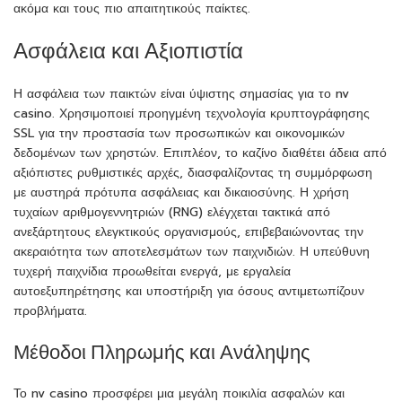
ακόμα και τους πιο απαιτητικούς παίκτες.
Ασφάλεια και Αξιοπιστία
Η ασφάλεια των παικτών είναι ύψιστης σημασίας για το nv
casino. Χρησιμοποιεί προηγμένη τεχνολογία κρυπτογράφησης
SSL για την προστασία των προσωπικών και οικονομικών
δεδομένων των χρηστών. Επιπλέον, το καζίνο διαθέτει άδεια από
αξιόπιστες ρυθμιστικές αρχές, διασφαλίζοντας τη συμμόρφωση
με αυστηρά πρότυπα ασφάλειας και δικαιοσύνης. Η χρήση
τυχαίων αριθμογεννητριών (RNG) ελέγχεται τακτικά από
ανεξάρτητους ελεγκτικούς οργανισμούς, επιβεβαιώνοντας την
ακεραιότητα των αποτελεσμάτων των παιχνιδιών. Η υπεύθυνη
τυχερή παιχνίδια προωθείται ενεργά, με εργαλεία
αυτοεξυπηρέτησης και υποστήριξη για όσους αντιμετωπίζουν
προβλήματα.
Μέθοδοι Πληρωμής και Ανάληψης
Το nv casino προσφέρει μια μεγάλη ποικιλία ασφαλών και