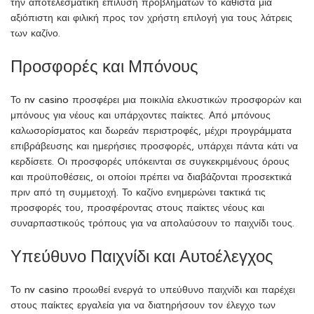
την αποτελεσματική επίλυση προβλημάτων το καθιστά μια
αξιόπιστη και φιλική προς τον χρήστη επιλογή για τους λάτρεις
των καζίνο.
Προσφορές και Μπόνους
Το nv casino προσφέρει μια ποικιλία ελκυστικών προσφορών και
μπόνους για νέους και υπάρχοντες παίκτες. Από μπόνους
καλωσορίσματος και δωρεάν περιστροφές, μέχρι προγράμματα
επιβράβευσης και ημερήσιες προσφορές, υπάρχει πάντα κάτι να
κερδίσετε. Οι προσφορές υπόκεινται σε συγκεκριμένους όρους
και προϋποθέσεις, οι οποίοι πρέπει να διαβάζονται προσεκτικά
πριν από τη συμμετοχή. Το καζίνο ενημερώνει τακτικά τις
προσφορές του, προσφέροντας στους παίκτες νέους και
συναρπαστικούς τρόπους για να απολαύσουν το παιχνίδι τους.
Υπεύθυνο Παιχνίδι και Αυτοέλεγχος
Το nv casino προωθεί ενεργά το υπεύθυνο παιχνίδι και παρέχει
στους παίκτες εργαλεία για να διατηρήσουν τον έλεγχο των