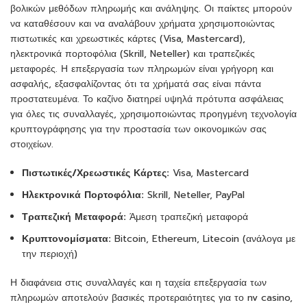
βολικών μεθόδων πληρωμής και ανάληψης. Οι παίκτες μπορούν
να καταθέσουν και να αναλάβουν χρήματα χρησιμοποιώντας
πιστωτικές και χρεωστικές κάρτες (Visa, Mastercard),
ηλεκτρονικά πορτοφόλια (Skrill, Neteller) και τραπεζικές
μεταφορές. Η επεξεργασία των πληρωμών είναι γρήγορη και
ασφαλής, εξασφαλίζοντας ότι τα χρήματά σας είναι πάντα
προστατευμένα. Το καζίνο διατηρεί υψηλά πρότυπα ασφάλειας
για όλες τις συναλλαγές, χρησιμοποιώντας προηγμένη τεχνολογία
κρυπτογράφησης για την προστασία των οικονομικών σας
στοιχείων.
Πιστωτικές/Χρεωστικές Κάρτες:
Visa, Mastercard
Ηλεκτρονικά Πορτοφόλια:
Skrill, Neteller, PayPal
Τραπεζική Μεταφορά:
Άμεση τραπεζική μεταφορά
Κρυπτονομίσματα:
Bitcoin, Ethereum, Litecoin (ανάλογα με
την περιοχή)
Η διαφάνεια στις συναλλαγές και η ταχεία επεξεργασία των
πληρωμών αποτελούν βασικές προτεραιότητες για το nv casino,