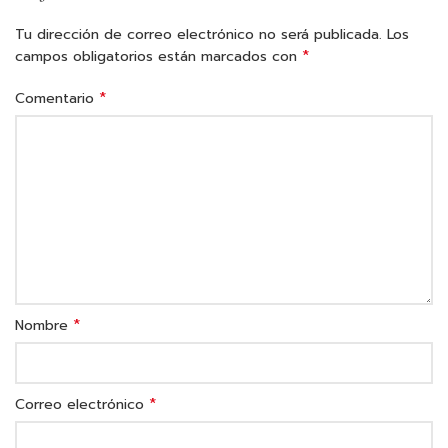
Tu dirección de correo electrónico no será publicada.
Los
*
campos obligatorios están marcados con
*
Comentario
*
Nombre
*
Correo electrónico