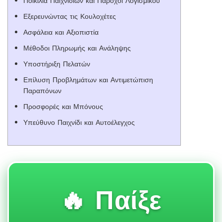
Ποικιλία Παιχνιδιών και Πάροχοι Λογισμικού
Εξερευνώντας τις Κουλοχέτες
Ασφάλεια και Αξιοπιστία
Μέθοδοι Πληρωμής και Ανάληψης
Υποστήριξη Πελατών
Επίλυση Προβλημάτων και Αντιμετώπιση
Παραπόνων
Προσφορές και Μπόνους
Υπεύθυνο Παιχνίδι και Αυτοέλεγχος
🔥 Παίξε