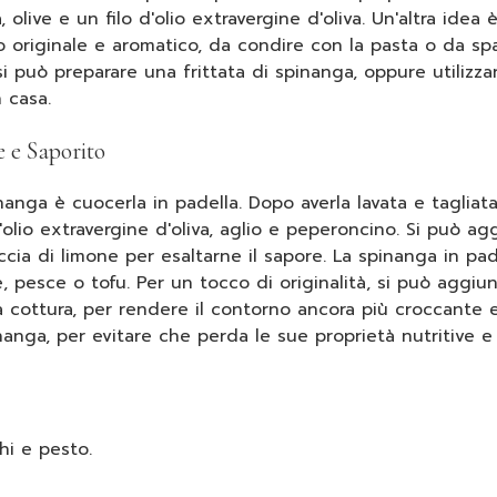
olive e un filo d'olio extravergine d'oliva. Un'altra idea 
to originale e aromatico, da condire con la pasta o da sp
i può preparare una frittata di spinanga, oppure utilizza
n casa.
 e Saporito
nga è cuocerla in padella. Dopo averla lavata e tagliata
 d'olio extravergine d'oliva, aglio e peperoncino. Si può a
cia di limone per esaltarne il sapore. La spinanga in pad
pesce o tofu. Per un tocco di originalità, si può aggiu
 cottura, per rendere il contorno ancora più croccante 
anga, per evitare che perda le sue proprietà nutritive e 
hi e pesto.