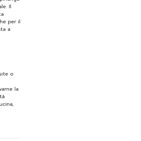
e. Il
ta
he per il
ta a
.
site o
varne la
tà
ucina,