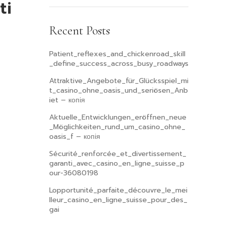
ti
Recent Posts
Patient_reflexes_and_chickenroad_skill
_define_success_across_busy_roadways
Attraktive_Angebote_für_Glücksspiel_mi
t_casino_ohne_oasis_und_seriösen_Anb
iet – копія
Aktuelle_Entwicklungen_eröffnen_neue
_Möglichkeiten_rund_um_casino_ohne_
oasis_f – копія
Sécurité_renforcée_et_divertissement_
garanti_avec_casino_en_ligne_suisse_p
our-36080198
Lopportunité_parfaite_découvre_le_mei
lleur_casino_en_ligne_suisse_pour_des_
gai