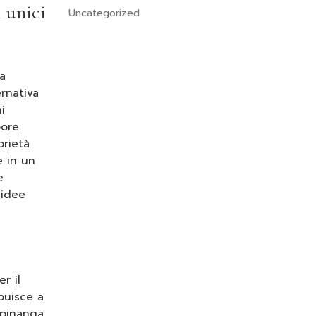
i unici
Uncategorized
la
ernativa
i
ore.
prietà
e in un
e
 idee
r il
buisce a
spinanga