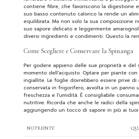
contiene fibre, che favoriscono la digestione e
suo basso contenuto calorico la rende un alime
equilibrata. Ma non solo la sua composizione nu
suo sapore delicato e leggermente amarognolo
diversi ingredienti e condimenti. Questo la re
Come Scegliere e Conservare la Spinanga
Per godere appieno delle sue proprietà e del s
momento dell'acquisto. Optare per piante con 
ingiallite. Le foglie dovrebbero essere prive 
conservata in frigorifero, avvolta in un panno 
freschezza e l'umidità. È consigliabile consuma
nutritive. Ricorda che anche le radici della sp
aggiungendo un tocco di sapore in più ai tuoi 
NUTRIENTE
QUA