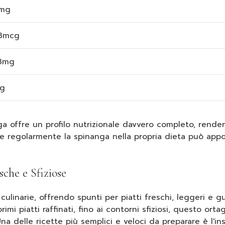
mg
3mcg
8mg
2g
ga offre un profilo nutrizionale davvero completo, rende
are regolarmente la spinanga nella propria dieta può app
sche e Sfiziose
ulinarie, offrendo spunti per piatti freschi, leggeri e gu
primi piatti raffinati, fino ai contorni sfiziosi, questo orta
na delle ricette più semplici e veloci da preparare è l'ins