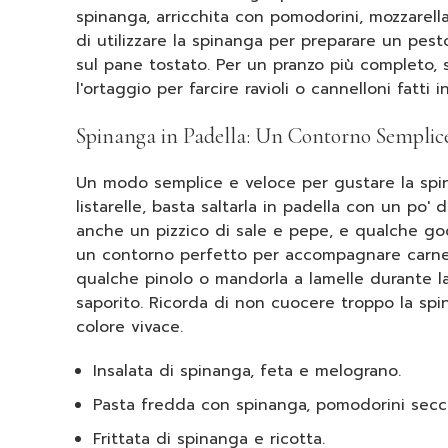
spinanga, arricchita con pomodorini, mozzarella, 
di utilizzare la spinanga per preparare un pes
sul pane tostato. Per un pranzo più completo, s
l'ortaggio per farcire ravioli o cannelloni fatti i
Spinanga in Padella: Un Contorno Semplice
Un modo semplice e veloce per gustare la spina
listarelle, basta saltarla in padella con un po'
anche un pizzico di sale e pepe, e qualche goc
un contorno perfetto per accompagnare carne, 
qualche pinolo o mandorla a lamelle durante la
saporito. Ricorda di non cuocere troppo la spin
colore vivace.
Insalata di spinanga, feta e melograno.
Pasta fredda con spinanga, pomodorini secc
Frittata di spinanga e ricotta.