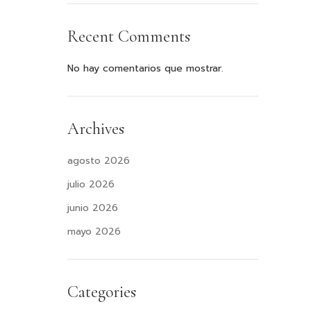
Recent Comments
No hay comentarios que mostrar.
Archives
agosto 2026
julio 2026
junio 2026
mayo 2026
Categories