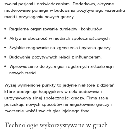
swoimi pasjami i doświadczeniami. Dodatkowo, aktywne
moderowanie pomaga w budowaniu pozytywnego wizerunku
marki i przyciąganiu nowych graczy.
Regularne organizowanie turniejów i konkursów.
Aktywna obecność w mediach społecznościowych.
Szybkie reagowanie na zgłoszenia i pytania graczy.
Budowanie pozytywnych relacji z influencerami.
Wprowadzanie do życia gier regularnych aktualizacji i
nowych treści
Wyżej wymienione punkty to jedynie niektóre z działań,
które podejmuje happyjokers w celu budowania i
utrzymywania silnej społeczności graczy. Firma stale
poszukuje nowych sposobów na angażowanie graczy i
tworzenie wokół swoich gier lojalnego fana.
Technologie wykorzystywane w grach