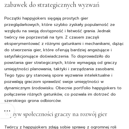
zabawek do strategicznych wyzwań
Początki happyjokers sięgają prostych gier
przeglądarkowych, które szybko zyskały popularność ze
względu na swoją dostępność i łatwość grania. Jednak
twórcy nie poprzestali na tym. Z czasem zaczęli
eksperymentować z różnymi gatunkami i mechanikami, dążąc
do stworzenia gier, które oferują bardziej angażujące i
satysfakcjonujące doświadczenia. To doprowadziło do
powstania gier strategicznych, które wymagają od graczy
umiejętności planowania, taktyki i zarządzania zasobami.
Tego typu gry stanowią spore wyzwanie intelektualne i
pozwalają graczom sprawdzić swoje umiejętności w
dynamicznym środowisku. Obecnie portfolio happyjokers to
połączenie różnych gatunków, co pozwala im dotrzeć do
szerokiego grona odbiorców.
Wpływ społeczności graczy na rozwój gier
Twórcy z happyjokers zdają sobie sprawę z ogromnej roli