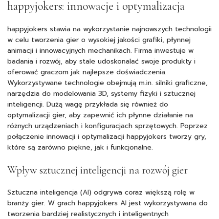
happyjokers: innowacje i optymalizacja
happyjokers stawia na wykorzystanie najnowszych technologii
w celu tworzenia gier o wysokiej jakości grafiki, płynnej
animacji i innowacyjnych mechanikach. Firma inwestuje w
badania i rozwój, aby stale udoskonalać swoje produkty i
oferować graczom jak najlepsze doświadczenia.
Wykorzystywane technologie obejmują m.in. silniki graficzne,
narzędzia do modelowania 3D, systemy fizyki i sztucznej
inteligencji. Dużą wagę przykłada się również do
optymalizacji gier, aby zapewnić ich płynne działanie na
różnych urządzeniach i konfiguracjach sprzętowych. Poprzez
połączenie innowacji i optymalizacji happyjokers tworzy gry,
które są zarówno piękne, jak i funkcjonalne.
Wpływ sztucznej inteligencji na rozwój gier
Sztuczna inteligencja (AI) odgrywa coraz większą rolę w
branży gier. W grach happyjokers AI jest wykorzystywana do
tworzenia bardziej realistycznych i inteligentnych