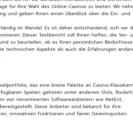
age für Ihre Wahl des Online-Casinos zu bieten. Wir ne
ung und geben Ihnen einen Überblick über die Ein- und
 ständig im Wandel. Es ist daher entscheidend, sich vor 
ormieren. Dieser Testbericht soll Ihnen helfen, die Vor- 
nd zu beurteilen, ob es Ihren persönlichen Bedürfniss
die technischen Aspekte als auch die Erfahrungen ander
.
elportfolio, das eine breite Palette an Casino-Klassiker
fügbaren Spielen gehören unter anderem Slots, Roulett
den von renommierten Softwareanbietern wie NetEnt,
ereitgestellt. Diese Anbieter sind bekannt für ihre
en, innovativen Funktionen und fairen Gewinnquoten.