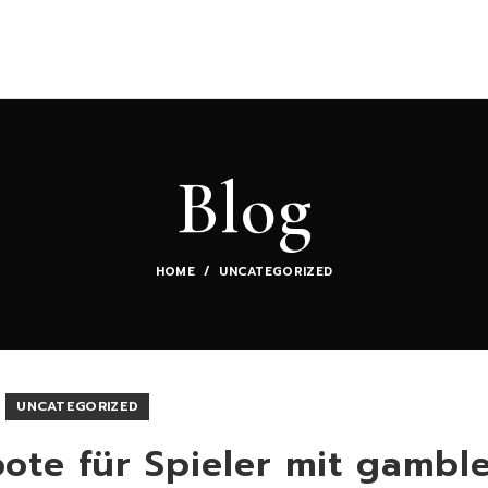
Blog
HOME
UNCATEGORIZED
UNCATEGORIZED
te für Spieler mit gambl