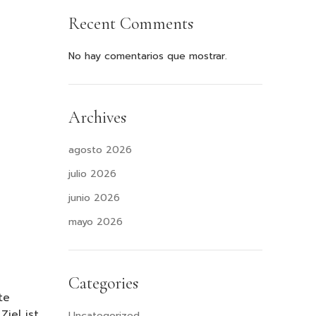
Recent Comments
No hay comentarios que mostrar.
Archives
agosto 2026
julio 2026
junio 2026
mayo 2026
Categories
te
iel ist
Uncategorized