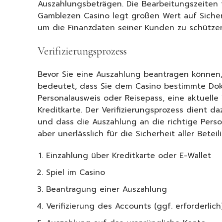
Auszahlungsbeträgen. Die Bearbeitungszeiten 
Gamblezen Casino legt großen Wert auf Siche
um die Finanzdaten seiner Kunden zu schütze
Verifizierungsprozess
Bevor Sie eine Auszahlung beantragen können, 
bedeutet, dass Sie dem Casino bestimmte Do
Personalausweis oder Reisepass, eine aktuell
Kreditkarte. Der Verifizierungsprozess dient d
und dass die Auszahlung an die richtige Perso
aber unerlässlich für die Sicherheit aller Beteil
Einzahlung über Kreditkarte oder E-Wallet
Spiel im Casino
Beantragung einer Auszahlung
Verifizierung des Accounts (ggf. erforderlich