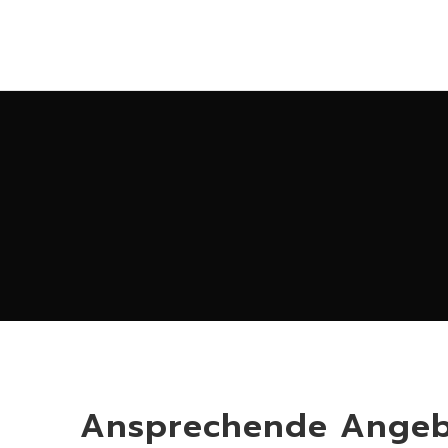
Ansprechende Angebo