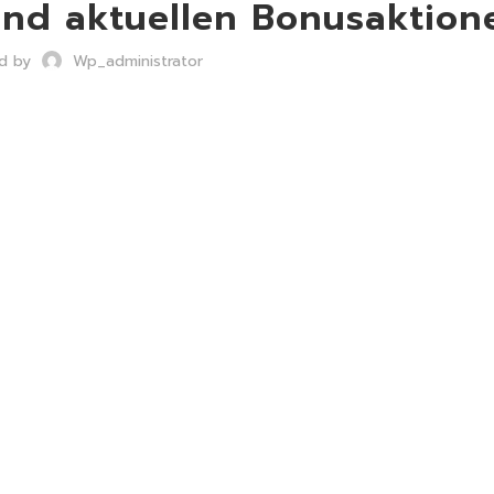
 und aktuellen Bonusaktion
d by
Wp_administrator