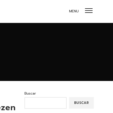
MENU
Buscar
BUSCAR
ezen