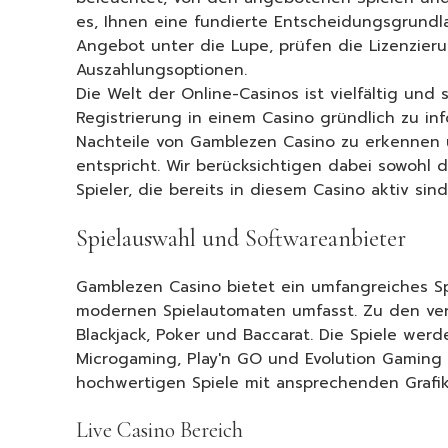
es, Ihnen eine fundierte Entscheidungsgrundl
Angebot unter die Lupe, prüfen die Lizenzier
Auszahlungsoptionen.
Die Welt der Online-Casinos ist vielfältig und
Registrierung in einem Casino gründlich zu inf
Nachteile von Gamblezen Casino zu erkennen u
entspricht. Wir berücksichtigen dabei sowohl 
Spieler, die bereits in diesem Casino aktiv sind
Spielauswahl und Softwareanbieter
Gamblezen Casino bietet ein umfangreiches Spi
modernen Spielautomaten umfasst. Zu den ver
Blackjack, Poker und Baccarat. Die Spiele wer
Microgaming, Play'n GO und Evolution Gaming b
hochwertigen Spiele mit ansprechenden Grafik
Live Casino Bereich