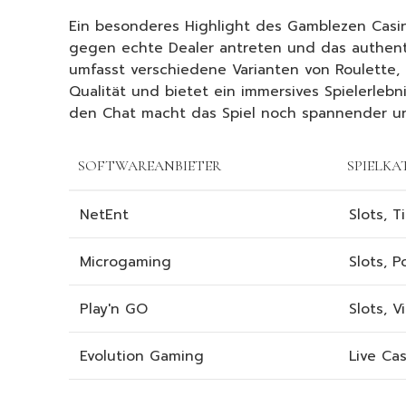
Ein besonderes Highlight des Gamblezen Casino
gegen echte Dealer antreten und das authent
umfasst verschiedene Varianten von Roulette, 
Qualität und bietet ein immersives Spielerlebn
den Chat macht das Spiel noch spannender un
SOFTWAREANBIETER
SPIELKA
NetEnt
Slots, T
Microgaming
Slots, P
Play'n GO
Slots, 
Evolution Gaming
Live Cas