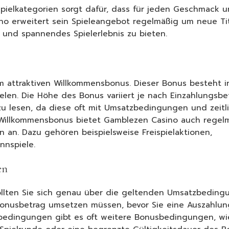
pielkategorien sorgt dafür, dass für jeden Geschmack 
no erweitert sein Spieleangebot regelmäßig um neue Ti
 und spannendes Spielerlebnis zu bieten.
m attraktiven Willkommensbonus. Dieser Bonus besteht i
len. Die Höhe des Bonus variiert je nach Einzahlungsbet
zu lesen, da diese oft mit Umsatzbedingungen und zeitl
illkommensbonus bietet Gamblezen Casino auch regel
 an. Dazu gehören beispielsweise Freispielaktionen,
nnspiele.
en
ollten Sie sich genau über die geltenden Umsatzbedin
 Bonusbetrag umsetzen müssen, bevor Sie eine Auszahlun
bedingungen gibt es oft weitere Bonusbedingungen, wi