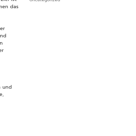
hmen das
der
und
en
er
n und
e,