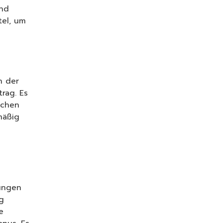
und
tel, um
n der
rag. Es
ichen
mäßig
gungen
g
e