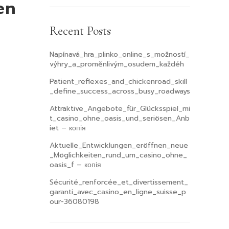
en
Recent Posts
Napínavá_hra_plinko_online_s_možností_
výhry_a_proměnlivým_osudem_každéh
Patient_reflexes_and_chickenroad_skill
_define_success_across_busy_roadways
Attraktive_Angebote_für_Glücksspiel_mi
t_casino_ohne_oasis_und_seriösen_Anb
iet – копія
Aktuelle_Entwicklungen_eröffnen_neue
_Möglichkeiten_rund_um_casino_ohne_
oasis_f – копія
Sécurité_renforcée_et_divertissement_
garanti_avec_casino_en_ligne_suisse_p
our-36080198