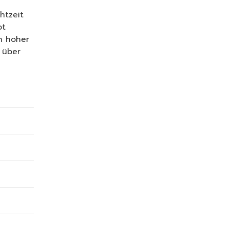
htzeit
ot
in hoher
 über