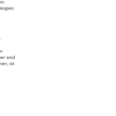
en.
logien,
s
er
ber sind
en, ist