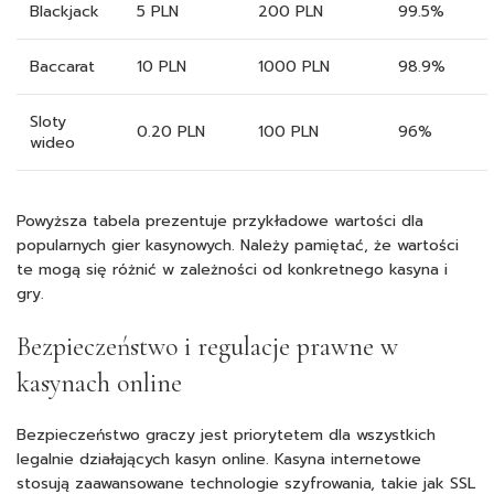
Blackjack
5 PLN
200 PLN
99.5%
Baccarat
10 PLN
1000 PLN
98.9%
Sloty
0.20 PLN
100 PLN
96%
wideo
Powyższa tabela prezentuje przykładowe wartości dla
popularnych gier kasynowych. Należy pamiętać, że wartości
te mogą się różnić w zależności od konkretnego kasyna i
gry.
Bezpieczeństwo i regulacje prawne w
kasynach online
Bezpieczeństwo graczy jest priorytetem dla wszystkich
legalnie działających kasyn online. Kasyna internetowe
stosują zaawansowane technologie szyfrowania, takie jak SSL