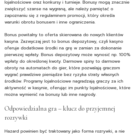
lojalnościowe oraz konkursy i turnieje. Bonusy mogą znacznie
zwiększyć szanse na wygraną, ale należy pamiętać o
zapoznaniu się z regulaminem promocji, który określa
warunki obrotu bonusem i inne ograniczenia.
Bonus powitalny to oferta skierowana do nowych klientów
kasyna. Zazwyczaj jest to bonus depozytowy, czyli kasyno
oferuje dodatkowe środki na grę w zamian za dokonanie
pierwszej wpłaty. Bonus depozytowy może wynosić np. 100%
wpłaty do określonej kwoty. Darmowe spiny to darmowe
obroty na automatach do gier, które pozwalają graczom
wygrać prawdziwe pieniądze bez ryzyka straty własnych
środków. Programy lojalnościowe nagradzają graczy za ich
aktywność w kasynie, oferując im punkty lojalnościowe, które
można wymienić na bonusy lub inne nagrody.
Odpowiedzialna gra – klucz do przyjemnej
rozrywki
Hazard powinien być traktowany jako forma rozrywki, a nie