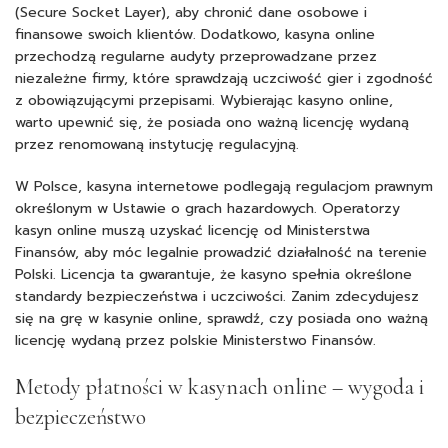
(Secure Socket Layer), aby chronić dane osobowe i
finansowe swoich klientów. Dodatkowo, kasyna online
przechodzą regularne audyty przeprowadzane przez
niezależne firmy, które sprawdzają uczciwość gier i zgodność
z obowiązującymi przepisami. Wybierając kasyno online,
warto upewnić się, że posiada ono ważną licencję wydaną
przez renomowaną instytucję regulacyjną.
W Polsce, kasyna internetowe podlegają regulacjom prawnym
określonym w Ustawie o grach hazardowych. Operatorzy
kasyn online muszą uzyskać licencję od Ministerstwa
Finansów, aby móc legalnie prowadzić działalność na terenie
Polski. Licencja ta gwarantuje, że kasyno spełnia określone
standardy bezpieczeństwa i uczciwości. Zanim zdecydujesz
się na grę w kasynie online, sprawdź, czy posiada ono ważną
licencję wydaną przez polskie Ministerstwo Finansów.
Metody płatności w kasynach online – wygoda i
bezpieczeństwo