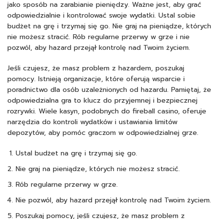
jako sposób na zarabianie pieniędzy. Ważne jest, aby grać
odpowiedzialnie i kontrolować swoje wydatki. Ustal sobie
budżet na grę i trzymaj się go. Nie graj na pieniądze, których
nie możesz stracić. Rób regularne przerwy w grze i nie
pozwól, aby hazard przejął kontrolę nad Twoim życiem.
Jeśli czujesz, że masz problem z hazardem, poszukaj
pomocy. Istnieją organizacje, które oferują wsparcie i
poradnictwo dla osób uzależnionych od hazardu. Pamiętaj, że
odpowiedzialna gra to klucz do przyjemnej i bezpiecznej
rozrywki. Wiele kasyn, podobnych do fireball casino, oferuje
narzędzia do kontroli wydatków i ustawiania limitów
depozytów, aby pomóc graczom w odpowiedzialnej grze.
Ustal budżet na grę i trzymaj się go.
Nie graj na pieniądze, których nie możesz stracić.
Rób regularne przerwy w grze.
Nie pozwól, aby hazard przejął kontrolę nad Twoim życiem.
Poszukaj pomocy, jeśli czujesz, że masz problem z