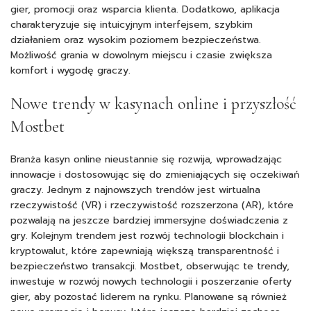
gier, promocji oraz wsparcia klienta. Dodatkowo, aplikacja
charakteryzuje się intuicyjnym interfejsem, szybkim
działaniem oraz wysokim poziomem bezpieczeństwa.
Możliwość grania w dowolnym miejscu i czasie zwiększa
komfort i wygodę graczy.
Nowe trendy w kasynach online i przyszłość
Mostbet
Branża kasyn online nieustannie się rozwija, wprowadzając
innowacje i dostosowując się do zmieniających się oczekiwań
graczy. Jednym z najnowszych trendów jest wirtualna
rzeczywistość (VR) i rzeczywistość rozszerzona (AR), które
pozwalają na jeszcze bardziej immersyjne doświadczenia z
gry. Kolejnym trendem jest rozwój technologii blockchain i
kryptowalut, które zapewniają większą transparentność i
bezpieczeństwo transakcji. Mostbet, obserwując te trendy,
inwestuje w rozwój nowych technologii i poszerzanie oferty
gier, aby pozostać liderem na rynku. Planowane są również