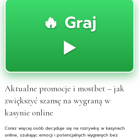
🔥 Graj
▶️
Aktualne promocje i mostbet – jak
zwiększyć szansę na wygraną w
kasynie online
Coraz więcej osób decyduje się na rozrywkę w kasynach
online, szukając emocji i potencjalnych wygranych bez