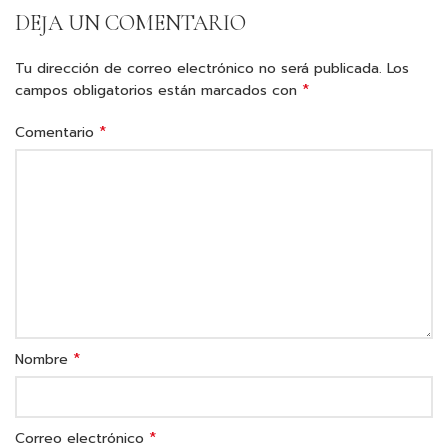
DEJA UN COMENTARIO
Tu dirección de correo electrónico no será publicada.
Los
*
campos obligatorios están marcados con
*
Comentario
*
Nombre
*
Correo electrónico