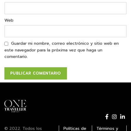
Web
Guardar mi nombre, correo electrónico y sitio web en
este navegador para la próxima vez que haga un
comentario.
© 2022. Todos los
Políticas de
Términos y