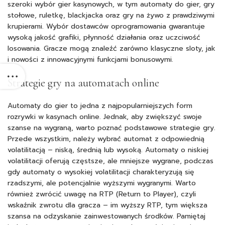
szeroki wybór gier kasynowych, w tym automaty do gier, gry
stołowe, ruletkę, blackjacka oraz gry na żywo z prawdziwymi
krupierami. Wybór dostawców oprogramowania gwarantuje
wysoką jakość grafiki, płynność działania oraz uczciwość
losowania. Gracze mogą znaleźć zarówno klasyczne sloty, jak
i nowości z innowacyjnymi funkcjami bonusowymi.
Strategie gry na automatach online
Automaty do gier to jedna z najpopularniejszych form
rozrywki w kasynach online. Jednak, aby zwiększyć swoje
szanse na wygraną, warto poznać podstawowe strategie gry.
Przede wszystkim, należy wybrać automat z odpowiednią
volatilitacją – niską, średnią lub wysoką. Automaty o niskiej
volatilitacji oferują częstsze, ale mniejsze wygrane, podczas
gdy automaty o wysokiej volatilitacji charakteryzują się
rzadszymi, ale potencjalnie wyższymi wygranymi. Warto
również zwrócić uwagę na RTP (Return to Player), czyli
wskaźnik zwrotu dla gracza – im wyższy RTP, tym większa
szansa na odzyskanie zainwestowanych środków. Pamiętaj