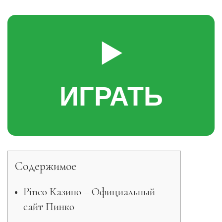
▶️
ИГРАТЬ
Содержимое
Pinco Казино – Официальный
сайт Пинко