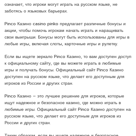
означает, что игроки могут играть на русском языке, не
заботясь о языковых барьерах.
Pinco Казино
casino pinko
предлагает различные бонусы и
акции, чтобы помочь игрокам начать играть и наращивать
свои выигрыши. Бонусы могут быть использованы для игры в
любые игры, включая слоты, карточные игры и рулетку.
Если вы ищете зеркало Pinco Казино, то вам доступен доступ
к официальному сайту, где вы можете играть в любимые
игры и получать бонусы. Официальный сайт Pinco Казино
доступен на русском языке, что делает его доступным для
игроков из России и других стран.
Pinco Казино – это лучшее решение для игроков, которые
ищут надежное и безопасное казино, где можно играть в
любимые игры. Официальный сайт Pinco Казино доступен на
русском языке, что делает его доступным для игроков из
России и других стран.
Таким образом, если вы ищете надежное и безопасное