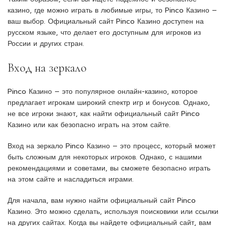
казино, где можно играть в любимые игры, то Pinco Казино –
ваш выбор. Официальный сайт Pinco Казино доступен на
русском языке, что делает его доступным для игроков из
России и других стран.
Вход на зеркало
Pinco Казино – это популярное онлайн-казино, которое
предлагает игрокам широкий спектр игр и бонусов. Однако,
не все игроки знают, как найти официальный сайт Pinco
Казино или как безопасно играть на этом сайте.
Вход на зеркало Pinco Казино – это процесс, который может
быть сложным для некоторых игроков. Однако, с нашими
рекомендациями и советами, вы сможете безопасно играть
на этом сайте и насладиться играми.
Для начала, вам нужно найти официальный сайт Pinco
Казино. Это можно сделать, используя поисковики или ссылки
на других сайтах. Когда вы найдете официальный сайт, вам