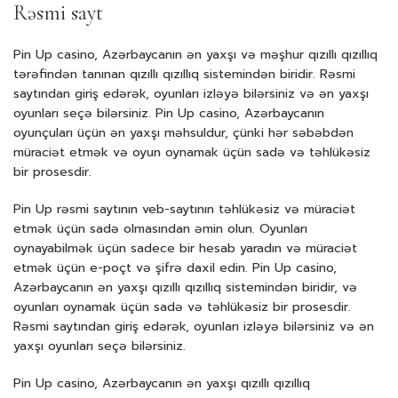
Rəsmi sayt
Pin Up casino, Azərbaycanın ən yaxşı və məşhur qızıllı qızıllıq
tərəfindən tanınan qızıllı qızıllıq sistemindən biridir. Rəsmi
saytından giriş edərək, oyunları izləyə bilərsiniz və ən yaxşı
oyunları seçə bilərsiniz. Pin Up casino, Azərbaycanın
oyunçuları üçün ən yaxşı məhsuldur, çünki hər səbəbdən
müraciət etmək və oyun oynamak üçün sadə və təhlükəsiz
bir prosesdir.
Pin Up rəsmi saytının veb-saytının təhlükəsiz və müraciət
etmək üçün sadə olmasından əmin olun. Oyunları
oynayabilmək üçün sadece bir hesab yaradın və müraciət
etmək üçün e-poçt və şifrə daxil edin. Pin Up casino,
Azərbaycanın ən yaxşı qızıllı qızıllıq sistemindən biridir, və
oyunları oynamak üçün sadə və təhlükəsiz bir prosesdir.
Rəsmi saytından giriş edərək, oyunları izləyə bilərsiniz və ən
yaxşı oyunları seçə bilərsiniz.
Pin Up casino, Azərbaycanın ən yaxşı qızıllı qızıllıq