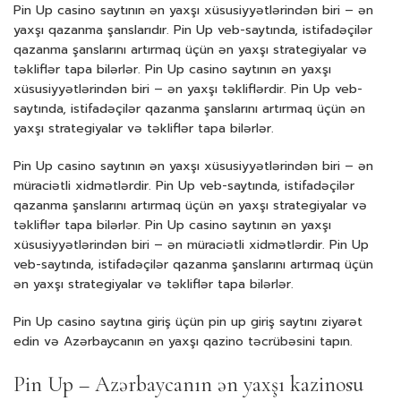
Pin Up casino saytının ən yaxşı xüsusiyyətlərindən biri – ən
yaxşı qazanma şanslarıdır. Pin Up veb-saytında, istifadəçilər
qazanma şanslarını artırmaq üçün ən yaxşı strategiyalar və
təkliflər tapa bilərlər. Pin Up casino saytının ən yaxşı
xüsusiyyətlərindən biri – ən yaxşı təkliflərdir. Pin Up veb-
saytında, istifadəçilər qazanma şanslarını artırmaq üçün ən
yaxşı strategiyalar və təkliflər tapa bilərlər.
Pin Up casino saytının ən yaxşı xüsusiyyətlərindən biri – ən
müraciətli xidmətlərdir. Pin Up veb-saytında, istifadəçilər
qazanma şanslarını artırmaq üçün ən yaxşı strategiyalar və
təkliflər tapa bilərlər. Pin Up casino saytının ən yaxşı
xüsusiyyətlərindən biri – ən müraciətli xidmətlərdir. Pin Up
veb-saytında, istifadəçilər qazanma şanslarını artırmaq üçün
ən yaxşı strategiyalar və təkliflər tapa bilərlər.
Pin Up casino saytına giriş üçün pin up giriş saytını ziyarət
edin və Azərbaycanın ən yaxşı qazino təcrübəsini tapın.
Pin Up – Azərbaycanın ən yaxşı kazinosu