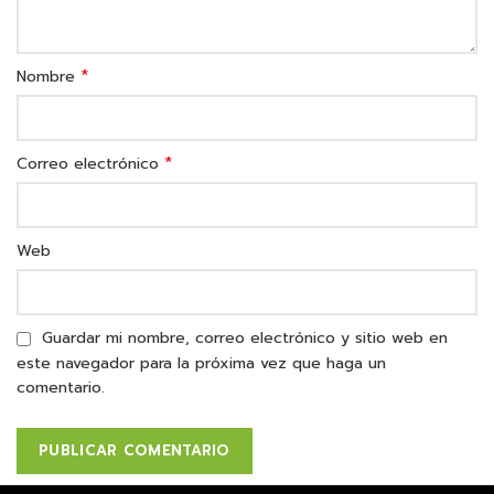
*
Nombre
*
Correo electrónico
Web
Guardar mi nombre, correo electrónico y sitio web en
este navegador para la próxima vez que haga un
comentario.