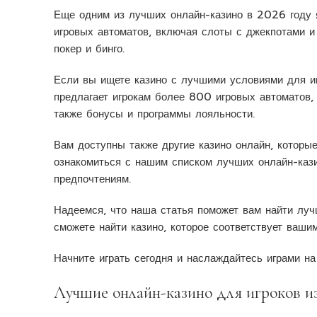
Еще одним из лучших онлайн-казино в 2026 году 
игровых автоматов, включая слоты с джекпотами и
покер и бинго.
Если вы ищете казино с лучшими условиями для иг
предлагает игрокам более 800 игровых автоматов,
также бонусы и программы лояльности.
Вам доступны также другие казино онлайн, которы
ознакомиться с нашим списком лучших онлайн-кази
предпочтениям.
Надеемся, что наша статья поможет вам найти луч
сможете найти казино, которое соответствует ваши
Начните играть сегодня и наслаждайтесь играми на 
Лучшие онлайн-казино для игроков и