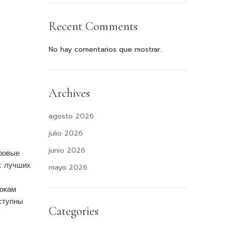
Recent Comments
No hay comentarios que mostrar.
Archives
agosto 2026
julio 2026
junio 2026
гровые
к лучших
mayo 2026
рокам
ступны
Categories