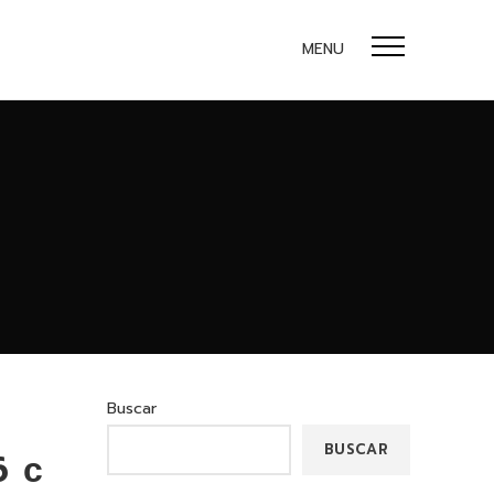
MENU
Buscar
BUSCAR
6 с