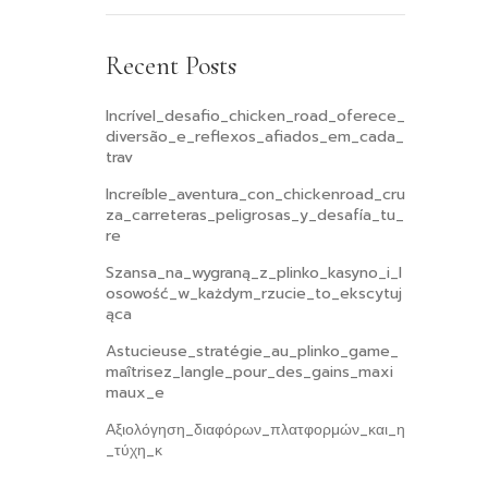
Recent Posts
Incrível_desafio_chicken_road_oferece_
diversão_e_reflexos_afiados_em_cada_
trav
Increíble_aventura_con_chickenroad_cru
za_carreteras_peligrosas_y_desafía_tu_
re
Szansa_na_wygraną_z_plinko_kasyno_i_l
osowość_w_każdym_rzucie_to_ekscytuj
ąca
Astucieuse_stratégie_au_plinko_game_
maîtrisez_langle_pour_des_gains_maxi
maux_e
Αξιολόγηση_διαφόρων_πλατφορμών_και_η
_τύχη_κ