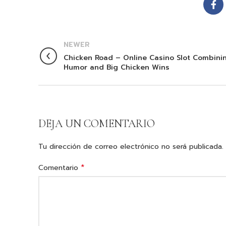
NEWER
Chicken Road – Online Casino Slot Combini
Humor and Big Chicken Wins
DEJA UN COMENTARIO
Tu dirección de correo electrónico no será publicada.
*
Comentario