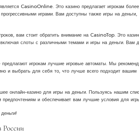
является CasinoOnline. Это казино предлагает игрокам боле
 прогрессивными играми. Вам доступны также игры на деньги,
роков, вам стоит обратить внимание на CasinoTop. Это кази
 включая слоты с различными темами и игры на деньги. Вам 
е предлагают игрокам лучшие игровые автоматы. Мы рекомен
но и выбрать для себя то, что лучше всего подходит вашим
шее онлайн-казино для игры на деньги. Пользуясь нашим спи
м предпочтениям и обеспечивает вам лучшие условия для игр
деньги!
з России