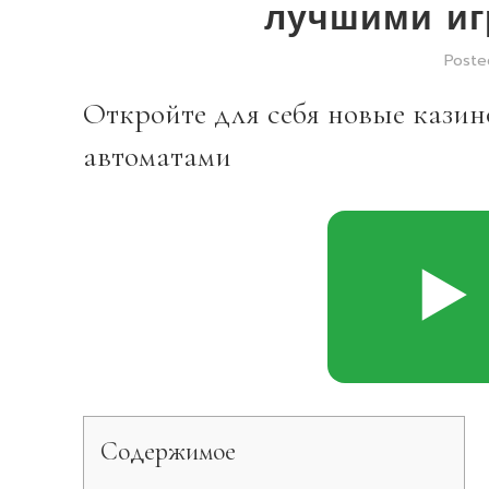
лучшими иг
Poste
Откройте для себя новые казин
автоматами
▶️
Содержимое