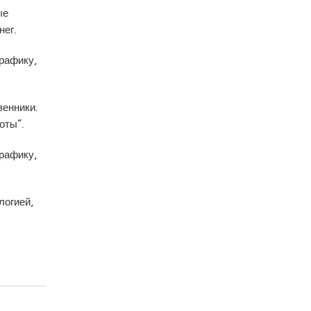
ые
ег.
рафику,
енники.
оты”.
рафику,
логией,