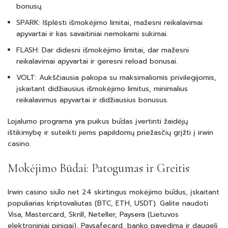
bonusų.
SPARK: Išplėsti išmokėjimo limitai, mažesni reikalavimai
apyvartai ir kas savaitiniai nemokami sukimai.
FLASH: Dar didesni išmokėjimo limitai, dar mažesni
reikalavimai apyvartai ir geresni reload bonusai.
VOLT: Aukščiausia pakopa su maksimaliomis privilegijomis,
įskaitant didžiausius išmokėjimo limitus, minimalius
reikalavimus apyvartai ir didžiausius bonusus.
Lojalumo programa yra puikus būdas įvertinti žaidėjų
ištikimybę ir suteikti jiems papildomų priežasčių grįžti į irwin
casino.
Mokėjimo Būdai: Patogumas ir Greitis
Irwin casino siūlo net 24 skirtingus mokėjimo būdus, įskaitant
populiarias kriptovaliutas (BTC, ETH, USDT). Galite naudoti
Visa, Mastercard, Skrill, Neteller, Paysera (Lietuvos
elektroniniai pinigai), Paysafecard, banko pavedimą ir daugelį