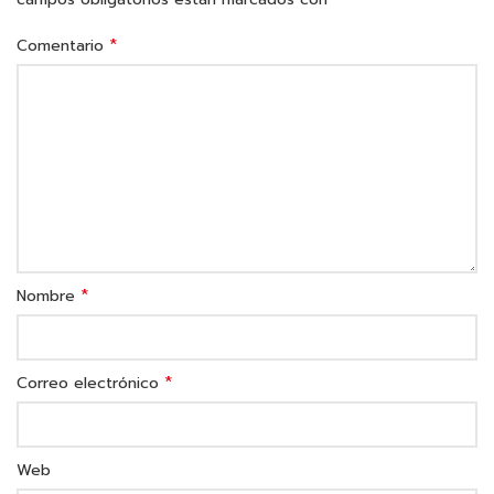
*
Comentario
*
Nombre
*
Correo electrónico
Web