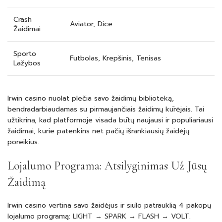
Crash
Aviator, Dice
Žaidimai
Sporto
Futbolas, Krepšinis, Tenisas
Lažybos
Irwin casino nuolat plečia savo žaidimų biblioteką,
bendradarbiaudamas su pirmaujančiais žaidimų kūrėjais. Tai
užtikrina, kad platformoje visada būtų naujausi ir populiariausi
žaidimai, kurie patenkins net pačių išrankiausių žaidėjų
poreikius.
Lojalumo Programa: Atsilyginimas Už Jūsų
Žaidimą
Irwin casino vertina savo žaidėjus ir siūlo patrauklią 4 pakopų
lojalumo programą: LIGHT → SPARK → FLASH → VOLT.