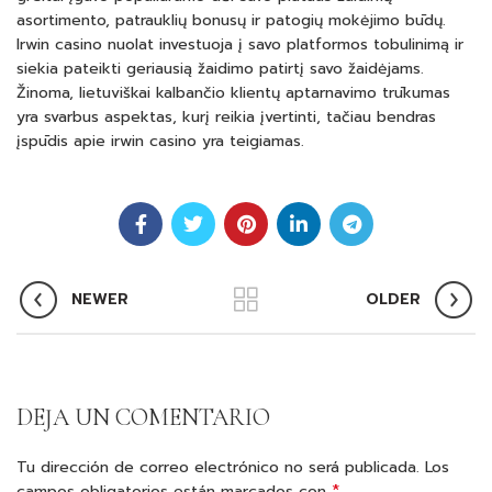
asortimento, patrauklių bonusų ir patogių mokėjimo būdų.
Irwin casino nuolat investuoja į savo platformos tobulinimą ir
siekia pateikti geriausią žaidimo patirtį savo žaidėjams.
Žinoma, lietuviškai kalbančio klientų aptarnavimo trūkumas
yra svarbus aspektas, kurį reikia įvertinti, tačiau bendras
įspūdis apie irwin casino yra teigiamas.
NEWER
OLDER
DEJA UN COMENTARIO
Tu dirección de correo electrónico no será publicada.
Los
*
campos obligatorios están marcados con