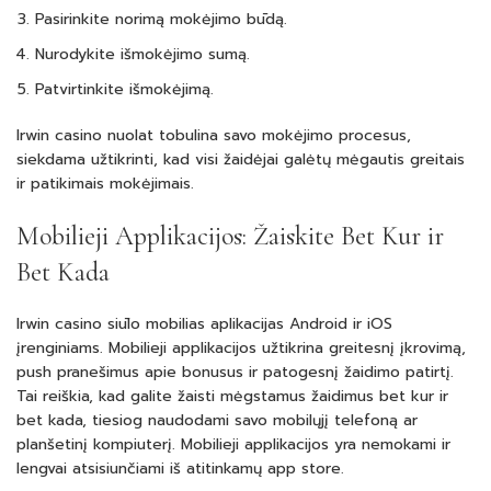
Pasirinkite norimą mokėjimo būdą.
Nurodykite išmokėjimo sumą.
Patvirtinkite išmokėjimą.
Irwin casino nuolat tobulina savo mokėjimo procesus,
siekdama užtikrinti, kad visi žaidėjai galėtų mėgautis greitais
ir patikimais mokėjimais.
Mobilieji Applikacijos: Žaiskite Bet Kur ir
Bet Kada
Irwin casino siūlo mobilias aplikacijas Android ir iOS
įrenginiams. Mobilieji applikacijos užtikrina greitesnį įkrovimą,
push pranešimus apie bonusus ir patogesnį žaidimo patirtį.
Tai reiškia, kad galite žaisti mėgstamus žaidimus bet kur ir
bet kada, tiesiog naudodami savo mobilųjį telefoną ar
planšetinį kompiuterį. Mobilieji applikacijos yra nemokami ir
lengvai atsisiunčiami iš atitinkamų app store.