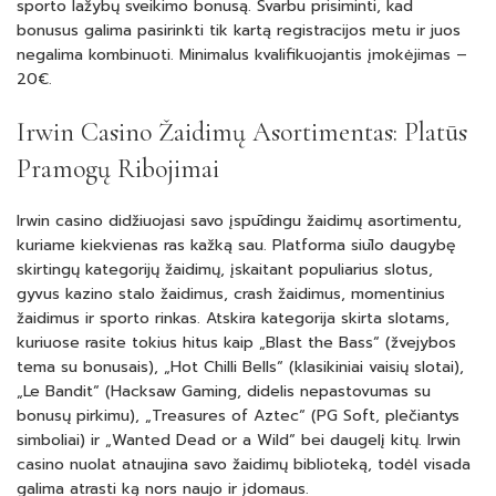
sporto lažybų sveikimo bonusą. Svarbu prisiminti, kad
bonusus galima pasirinkti tik kartą registracijos metu ir juos
negalima kombinuoti. Minimalus kvalifikuojantis įmokėjimas –
20€.
Irwin Casino Žaidimų Asortimentas: Platūs
Pramogų Ribojimai
Irwin casino didžiuojasi savo įspūdingu žaidimų asortimentu,
kuriame kiekvienas ras kažką sau. Platforma siūlo daugybę
skirtingų kategorijų žaidimų, įskaitant populiarius slotus,
gyvus kazino stalo žaidimus, crash žaidimus, momentinius
žaidimus ir sporto rinkas. Atskira kategorija skirta slotams,
kuriuose rasite tokius hitus kaip „Blast the Bass“ (žvejybos
tema su bonusais), „Hot Chilli Bells“ (klasikiniai vaisių slotai),
„Le Bandit“ (Hacksaw Gaming, didelis nepastovumas su
bonusų pirkimu), „Treasures of Aztec“ (PG Soft, plečiantys
simboliai) ir „Wanted Dead or a Wild“ bei daugelį kitų. Irwin
casino nuolat atnaujina savo žaidimų biblioteką, todėl visada
galima atrasti ką nors naujo ir įdomaus.