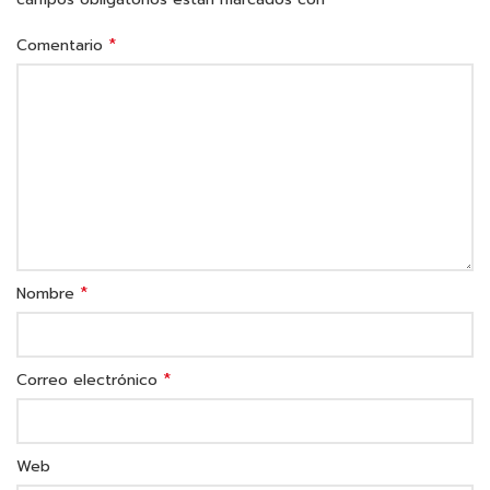
*
Comentario
*
Nombre
*
Correo electrónico
Web