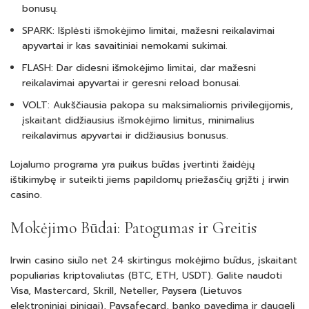
bonusų.
SPARK: Išplėsti išmokėjimo limitai, mažesni reikalavimai
apyvartai ir kas savaitiniai nemokami sukimai.
FLASH: Dar didesni išmokėjimo limitai, dar mažesni
reikalavimai apyvartai ir geresni reload bonusai.
VOLT: Aukščiausia pakopa su maksimaliomis privilegijomis,
įskaitant didžiausius išmokėjimo limitus, minimalius
reikalavimus apyvartai ir didžiausius bonusus.
Lojalumo programa yra puikus būdas įvertinti žaidėjų
ištikimybę ir suteikti jiems papildomų priežasčių grįžti į irwin
casino.
Mokėjimo Būdai: Patogumas ir Greitis
Irwin casino siūlo net 24 skirtingus mokėjimo būdus, įskaitant
populiarias kriptovaliutas (BTC, ETH, USDT). Galite naudoti
Visa, Mastercard, Skrill, Neteller, Paysera (Lietuvos
elektroniniai pinigai), Paysafecard, banko pavedimą ir daugelį