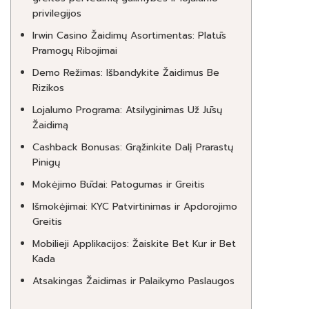
privilegijos
Irwin Casino Žaidimų Asortimentas: Platūs
Pramogų Ribojimai
Demo Režimas: Išbandykite Žaidimus Be
Rizikos
Lojalumo Programa: Atsilyginimas Už Jūsų
Žaidimą
Cashback Bonusas: Grąžinkite Dalį Prarastų
Pinigų
Mokėjimo Būdai: Patogumas ir Greitis
Išmokėjimai: KYC Patvirtinimas ir Apdorojimo
Greitis
Mobilieji Applikacijos: Žaiskite Bet Kur ir Bet
Kada
Atsakingas Žaidimas ir Palaikymo Paslaugos