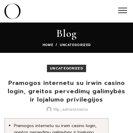
Blog
HOME
UNCATEGORIZED
UNCATEGORIZED
Pramogos internetu su irwin casino
login, greitos pervedimų galimybės
ir lojalumo privilegijos
Wp_administrator
Pramogos internetu su irwin casino login,
greitos pervedimų galimybės ir lojalumo