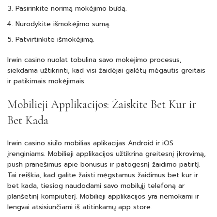
Pasirinkite norimą mokėjimo būdą.
Nurodykite išmokėjimo sumą.
Patvirtinkite išmokėjimą.
Irwin casino nuolat tobulina savo mokėjimo procesus,
siekdama užtikrinti, kad visi žaidėjai galėtų mėgautis greitais
ir patikimais mokėjimais.
Mobilieji Applikacijos: Žaiskite Bet Kur ir
Bet Kada
Irwin casino siūlo mobilias aplikacijas Android ir iOS
įrenginiams. Mobilieji applikacijos užtikrina greitesnį įkrovimą,
push pranešimus apie bonusus ir patogesnį žaidimo patirtį.
Tai reiškia, kad galite žaisti mėgstamus žaidimus bet kur ir
bet kada, tiesiog naudodami savo mobilųjį telefoną ar
planšetinį kompiuterį. Mobilieji applikacijos yra nemokami ir
lengvai atsisiunčiami iš atitinkamų app store.