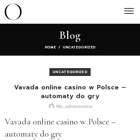
Blog
HOME
UNCATEGORIZED
UNCATEGORIZED
Vavada online casino w Polsce –
automaty do gry
Wp_administrator
Vavada online casino w Polsce –
automaty do gry