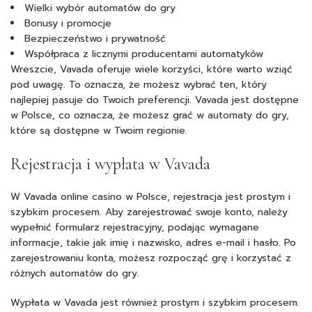
Wielki wybór automatów do gry
Bonusy i promocje
Bezpieczeństwo i prywatność
Współpraca z licznymi producentami automatyków
Wreszcie, Vavada oferuje wiele korzyści, które warto wziąć
pod uwagę. To oznacza, że możesz wybrać ten, który
najlepiej pasuje do Twoich preferencji. Vavada jest dostępne
w Polsce, co oznacza, że możesz grać w automaty do gry,
które są dostępne w Twoim regionie.
Rejestracja i wypłata w Vavada
W Vavada online casino w Polsce, rejestracja jest prostym i
szybkim procesem. Aby zarejestrować swoje konto, należy
wypełnić formularz rejestracyjny, podając wymagane
informacje, takie jak imię i nazwisko, adres e-mail i hasło. Po
zarejestrowaniu konta, możesz rozpocząć grę i korzystać z
różnych automatów do gry.
Wypłata w Vavada jest również prostym i szybkim procesem.