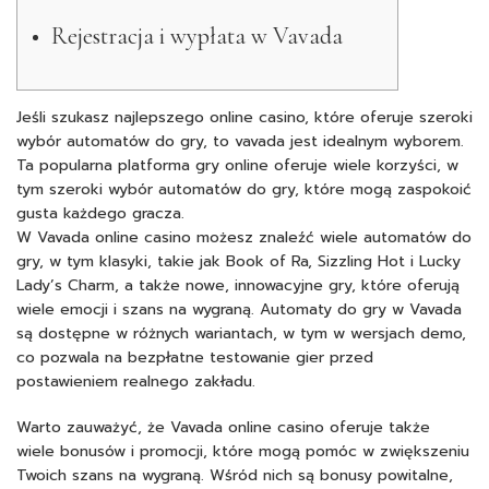
Rejestracja i wypłata w Vavada
Jeśli szukasz najlepszego online casino, które oferuje szeroki
wybór automatów do gry, to
vavada
jest idealnym wyborem.
Ta popularna platforma gry online oferuje wiele korzyści, w
tym szeroki wybór automatów do gry, które mogą zaspokoić
gusta każdego gracza.
W Vavada online casino możesz znaleźć wiele automatów do
gry, w tym klasyki, takie jak Book of Ra, Sizzling Hot i Lucky
Lady’s Charm, a także nowe, innowacyjne gry, które oferują
wiele emocji i szans na wygraną. Automaty do gry w Vavada
są dostępne w różnych wariantach, w tym w wersjach demo,
co pozwala na bezpłatne testowanie gier przed
postawieniem realnego zakładu.
Warto zauważyć, że Vavada online casino oferuje także
wiele bonusów i promocji, które mogą pomóc w zwiększeniu
Twoich szans na wygraną. Wśród nich są bonusy powitalne,