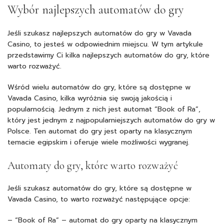
Wybór najlepszych automatów do gry
Jeśli szukasz najlepszych automatów do gry w Vavada
Casino, to jesteś w odpowiednim miejscu. W tym artykule
przedstawimy Ci kilka najlepszych automatów do gry, które
warto rozważyć.
Wśród wielu automatów do gry, które są dostępne w
Vavada Casino, kilka wyróżnia się swoją jakością i
popularnością. Jednym z nich jest automat “Book of Ra”,
który jest jednym z najpopularniejszych automatów do gry w
Polsce. Ten automat do gry jest oparty na klasycznym
temacie egipskim i oferuje wiele możliwości wygranej.
Automaty do gry, które warto rozważyć
Jeśli szukasz automatów do gry, które są dostępne w
Vavada Casino, to warto rozważyć następujące opcje:
– “Book of Ra” – automat do gry oparty na klasycznym