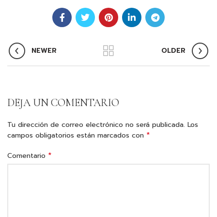
NEWER
OLDER
DEJA UN COMENTARIO
Tu dirección de correo electrónico no será publicada.
Los
*
campos obligatorios están marcados con
*
Comentario