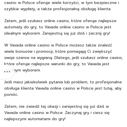
casino w Polsce oferuje wiele korzyści, w tym bezpieczne i
szybkie wypłaty, a także profesjonalną obsługę klienta.
Zatem, jeśli szukasz online casino, które oferuje najlepsze
automaty do gry, to Vavada online casino w Polsce jest
idealnym wyborem. Zarejestruj się już dziś i zacznij gry!
W Vavada online casino w Polsce możesz także znaleźć
wiele bonusów i promocji, które pomagają Ci zwiększyć
swoje szanse na wygraną. Dlatego, jeśli szukasz online casino,
które oferuje najlepsze warunki do gry, to Vavada jest
idealnym wyborem.
Jeśli masz jakiekolwiek pytania lub problem, to profesjonalna
obsługa klienta Vavada online casino w Polsce jest tutaj, aby
pomóc.
Zatem, nie zwiedź tej okazji i zarejestruj się już dziś w
Vavada online casino w Polsce. Zaczynaj gry i ciesz się
najlepszymi automatami do gry!