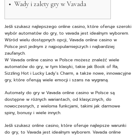
Wady i zalety gry w Vavada
Jeśli szukasz najlepszego online casino, które oferuje szeroki
wybór automatów do gry, to
vavada
jest idealnym wyborem.
Wśród wielu dostępnych opcji, Vavada online casino w
Polsce jest jednym z najpopularniejszych i najbardziej
zaufanych.
W Vavada online casino w Polsce możesz znaleźć wiele
automatów do gry, w tym klasyki, takie jak Book of Ra,
Sizzling Hot i Lucky Lady’s Charm, a także nowe, innowacyjne
gry, które oferują wiele emocji i szans na wygraną.
Automaty do gry w Vavada online casino w Polsce są
dostępne w różnych wariantach, od klasycznych, do
nowoczesnych, z wieloma funkcjami, takimi jak darmowe
spiny, bonusy i wiele innych.
Jeśli szukasz online casino, które oferuje najlepsze warunki
do gry, to Vavada jest idealnym wyborem. Vavada online