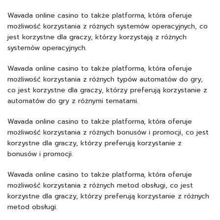
Wavada online casino to także platforma, która oferuje
możliwość korzystania z różnych systemów operacyjnych, co
jest korzystne dla graczy, którzy korzystają z różnych
systemów operacyjnych.
Wavada online casino to także platforma, która oferuje
możliwość korzystania z różnych typów automatów do gry,
co jest korzystne dla graczy, którzy preferują korzystanie z
automatów do gry z różnymi tematami.
Wavada online casino to także platforma, która oferuje
możliwość korzystania z różnych bonusów i promocji, co jest
korzystne dla graczy, którzy preferują korzystanie z
bonusów i promocji.
Wavada online casino to także platforma, która oferuje
możliwość korzystania z różnych metod obsługi, co jest
korzystne dla graczy, którzy preferują korzystanie z różnych
metod obsługi.