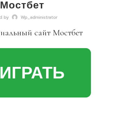
Мостбет
d by
Wp_administrator
циальный сайт Мостбет
 ИГРАТЬ