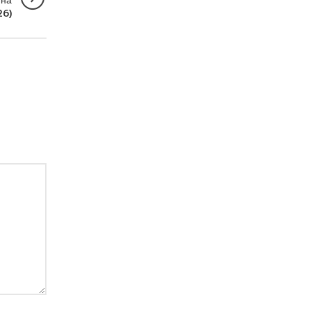
 на
26)