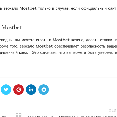
ь зеркало Mostbet только в случае, если официальный сайт
 Mostbet
идны: вы можете играть в Mostbet казино, делать ставки на
 Кроме того, зеркало Mostbet обеспечивает безопасность ваше
щищенный канал. Это означает, что вы можете быть уверены 
OLD