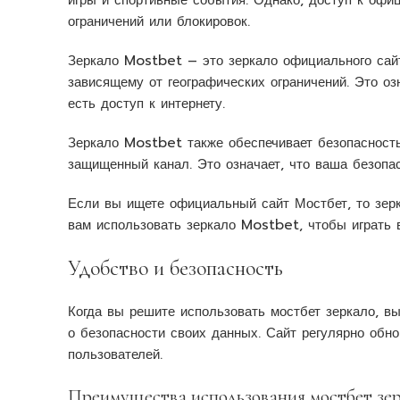
ограничений или блокировок.
Зеркало Mostbet – это зеркало официального сайта
зависящему от географических ограничений. Это оз
есть доступ к интернету.
Зеркало Mostbet также обеспечивает безопасность
защищенный канал. Это означает, что ваша безопа
Если вы ищете официальный сайт Мостбет, то зер
вам использовать зеркало Mostbet, чтобы играть 
Удобство и безопасность
Когда вы решите использовать мостбет зеркало, в
о безопасности своих данных. Сайт регулярно обн
пользователей.
Преимущества использования мостбет зе