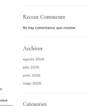
Recent Comments
No hay comentarios que mostrar.
Archives
agosto 2026
julio 2026
junio 2026
mayo 2026
о
очные
Categories
ических