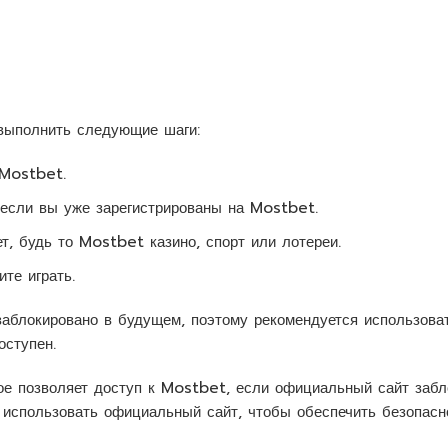
выполнить следующие шаги:
 Mostbet.
 если вы уже зарегистрированы на Mostbet.
т, будь то Mostbet казино, спорт или лотереи.
ите играть.
аблокировано в будущем, поэтому рекомендуется использова
оступен.
е позволяет доступ к Mostbet, если официальный сайт забл
 использовать официальный сайт, чтобы обеспечить безопасн