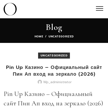
Blog
HOME
UNCATEGORIZED
UNCATEGORIZED
Pin Up Казино – Официальный сайт
Пин Ап вход на зеркало (2026)
Wp_administrator
Pin Up Казино – Официальный
сайт Пин Ап вход на зеркало (2026)