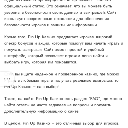
официальный статус. Это означает, что вы можете быть
уверены в безопасности своих данных и выигрышей. Сайт
использует современные технологии для обеспечения
безопасности игроков и защиты их информации.
Кроме того, Pin Up Казино предлагает игрокам широкий
спектр бонусов и акций, которые помогут вам начать играть и
получать выигрыши. Сайт имеет простой и удобный
интерфейс, который позволяет игрокам легко найти и
выбрать игру, которая им понравится.
Если вы ищете надежное и проверенное казино, где можно
играть в любимые игры и получать реальные выигрыши, то
Pin Up Казино – ваш выбор!
Также, на сайте Pin Up Казино есть раздел “FAQ”, где можно
найти ответы на часто задаваемые вопросы и получить
дополнительную информацию о сайте.
В целом, Pin Up Казино – это отличный выбор для игроков,