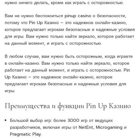
нужно ничего делать, кроме как играть с осторожностью.
Вам не нужно беспокоиться
pinup casino
о безопасности,
потому что Pin Up Казино – это надежное онлайн-казино,
которое предлагает игрокам безопасные и надежные условия
для игры. Вам нужно только найти зеркало, которое работает
на данный момент, и играть с осторожностью.
В любом случае, вам нужно быть осторожным, когда играете
в онлайн-казино. Вам нужно только найти зеркало, которое
работает на данный момент, и играть с осторожностью. Pin
Up Казино – это надежное онлайн-казино, которое
предлагает игрокам безопасные и надежные условия для
игры.
Преимущества и функции Pin Up Казино
Большой выбор игр: более 3000 игр от ведущих
разработчиков, включая игры от NetEnt, Microgaming и
Pragmatic Play.