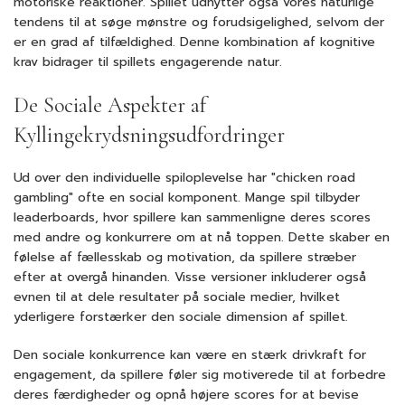
motoriske reaktioner. Spillet udnytter også vores naturlige
tendens til at søge mønstre og forudsigelighed, selvom der
er en grad af tilfældighed. Denne kombination af kognitive
krav bidrager til spillets engagerende natur.
De Sociale Aspekter af
Kyllingekrydsningsudfordringer
Ud over den individuelle spiloplevelse har "chicken road
gambling" ofte en social komponent. Mange spil tilbyder
leaderboards, hvor spillere kan sammenligne deres scores
med andre og konkurrere om at nå toppen. Dette skaber en
følelse af fællesskab og motivation, da spillere stræber
efter at overgå hinanden. Visse versioner inkluderer også
evnen til at dele resultater på sociale medier, hvilket
yderligere forstærker den sociale dimension af spillet.
Den sociale konkurrence kan være en stærk drivkraft for
engagement, da spillere føler sig motiverede til at forbedre
deres færdigheder og opnå højere scores for at bevise