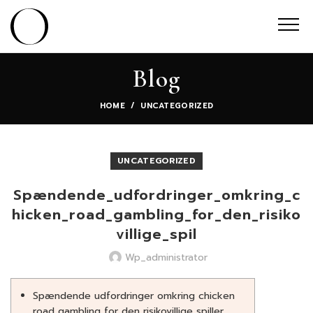
Blog
HOME
UNCATEGORIZED
UNCATEGORIZED
Spændende_udfordringer_omkring_c
hicken_road_gambling_for_den_risiko
villige_spil
Wp_administrator
Spændende udfordringer omkring chicken
road gambling for den risikovillige spiller