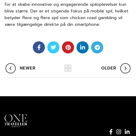
for at skabe innovative og engagerende spiloplevelser kun
blive større. Der er et stigende fokus på mobile spil, hvilket
betyder flere og flere spil som chicken road gambling vil
være tilgængelige direkte på din smartphone.
NEWER
OLDER