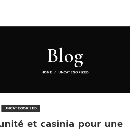
Blog
HOME
UNCATEGORIZED
UNCATEGORIZED
unité et casinia pour une