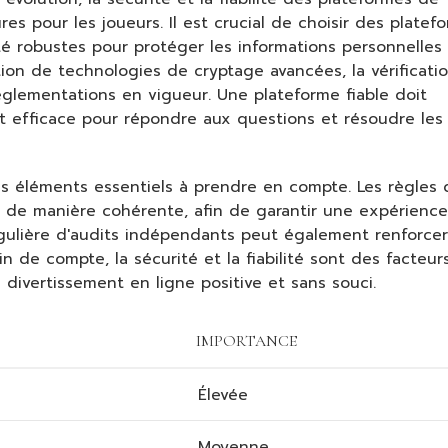
s pour les joueurs. Il est crucial de choisir des platef
 robustes pour protéger les informations personnelles
isation de technologies de cryptage avancées, la vérificati
églementations en vigueur. Une plateforme fiable doit
et efficace pour répondre aux questions et résoudre les
s éléments essentiels à prendre en compte. Les règles 
s de manière cohérente, afin de garantir une expérience
égulière d'audits indépendants peut également renforcer
n de compte, la sécurité et la fiabilité sont des facteur
divertissement en ligne positive et sans souci.
IMPORTANCE
Élevée
Moyenne