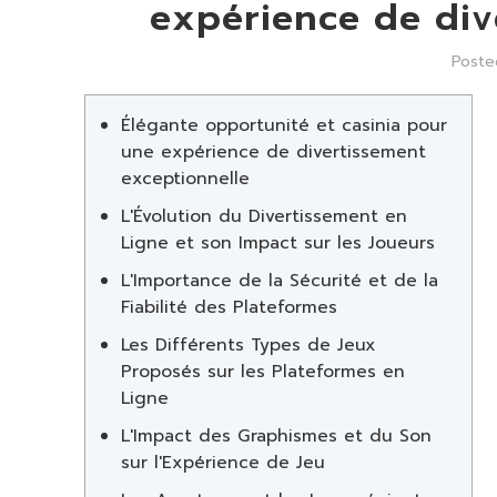
expérience de div
Poste
Élégante opportunité et casinia pour
une expérience de divertissement
exceptionnelle
L'Évolution du Divertissement en
Ligne et son Impact sur les Joueurs
L'Importance de la Sécurité et de la
Fiabilité des Plateformes
Les Différents Types de Jeux
Proposés sur les Plateformes en
Ligne
L'Impact des Graphismes et du Son
sur l'Expérience de Jeu