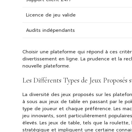
Licence de jeu valide
Audits indépendants
Choisir une plateforme qui répond à ces critèr
divertissement en ligne. La prudence et la re
nouvelle plateforme.
Les Différents Types de Jeux Proposés s
La diversité des jeux proposés sur les platefor
à sous aux jeux de table en passant par le pok
type de joueur et chaque préférence. Les mac
jeu innovants, sont particulièrement populaires
élevés. Les jeux de table, tels que la roulette
stratégique et impliquent une certaine connais