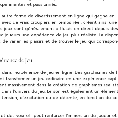
expérimentés et passionnés.
e autre forme de divertissement en ligne qui gagne en
r avec de vrais croupiers en temps réel, créant ainsi une
s jeux sont généralement diffusés en direct depuis des
x joueurs une expérience de jeu plus réaliste. La disponi
de varier les plaisirs et de trouver le jeu qui correspon
périence de Jeu
al dans l'expérience de jeu en ligne. Des graphismes de 
nt transformer un jeu ordinaire en une expérience capti
sent massivement dans la création de graphismes réalist
s dans l'univers du jeu. Le son est également un élémen
e tension, d'excitation ou de détente, en fonction du c
 et des voix off peut renforcer l'immersion du joueur et