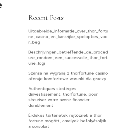
e
Recent Posts
Uitgebreide_informatie_over_thor_fortu
ne_casino_en_kansrijke_spelopties_voo
r_beg
Beschrijvingen_betreffende_de_proced
ure_rondom_een_succesvolle_thor_fort
une_logi
Szansa na wygraną z thorfortune casino
oferuje komfortowe warunki dla graczy
Authentiques stratégies
dinvestissement, thorfortune, pour
sécuriser votre avenir financier
durablement
Érdekes történetek rejtőznek a thor
fortune mögött, amelyek befolyásolják
a sorsokat