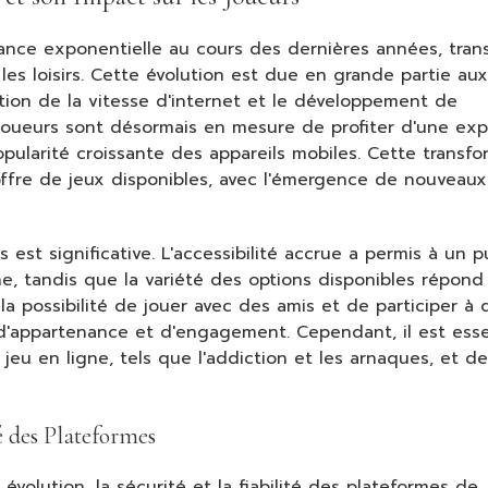
sance exponentielle au cours des dernières années, tran
s loisirs. Cette évolution est due en grande partie aux
tion de la vitesse d'internet et le développement de
s joueurs sont désormais en mesure de profiter d'une ex
opularité croissante des appareils mobiles. Cette transfo
'offre de jeux disponibles, avec l'émergence de nouveau
est significative. L'accessibilité accrue a permis à un p
gne, tandis que la variété des options disponibles répond
a possibilité de jouer avec des amis et de participer à 
'appartenance et d'engagement. Cependant, il est esse
 jeu en ligne, tels que l'addiction et les arnaques, et de
té des Plateformes
olution, la sécurité et la fiabilité des plateformes de