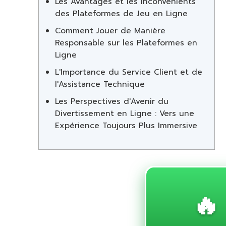
Les Avantages et les Inconvénients
des Plateformes de Jeu en Ligne
Comment Jouer de Manière
Responsable sur les Plateformes en
Ligne
L'Importance du Service Client et de
l'Assistance Technique
Les Perspectives d'Avenir du
Divertissement en Ligne : Vers une
Expérience Toujours Plus Immersive
🔥