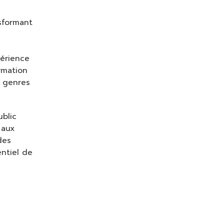
sformant
périence
rmation
x genres
ublic
 aux
des
ntiel de