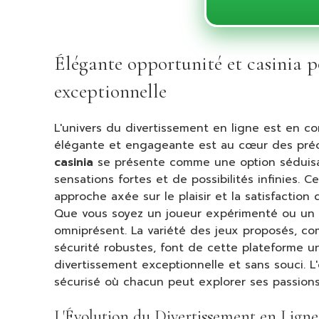
Élégante opportunité et casinia p
exceptionnelle
L'univers du divertissement en ligne est en co
élégante et engageante est au cœur des pré
casinia
se présente comme une option séduisa
sensations fortes et de possibilités infinies. 
approche axée sur le plaisir et la satisfaction d
Que vous soyez un joueur expérimenté ou un nov
omniprésent. La variété des jeux proposés, co
sécurité robustes, font de cette plateforme 
divertissement exceptionnelle et sans souci. L
sécurisé où chacun peut explorer ses passions
L'Évolution du Divertissement en Ligne 