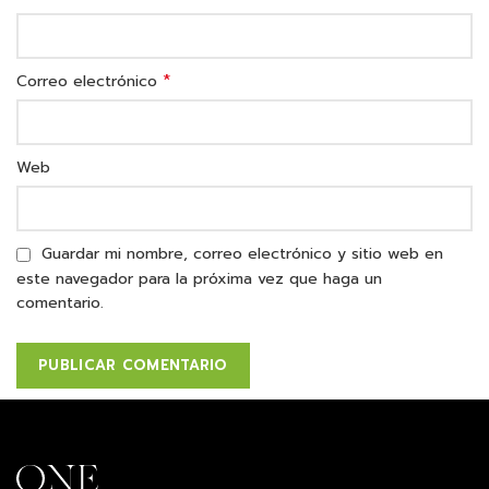
*
Correo electrónico
Web
Guardar mi nombre, correo electrónico y sitio web en
este navegador para la próxima vez que haga un
comentario.