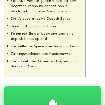
Exklusive Vorteile genießen und mit dem
boomzino casino no deposit bonus
durchstarten für neue Spielerlebnisse
Die Vorzüge eines No Deposit Bonus
Bonusbedingungen im Detail
So nutzen Sie den boomzino casino no
deposit bonus optimal
Die Vielfalt an Spielen bei Boomzino Casino
Zahlungsmethoden und Kundenservice
Die Zukunft des Online-Glücksspiels und
Boomzino Casino
🔥