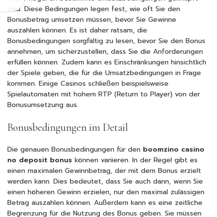
sind. Diese Bedingungen legen fest, wie oft Sie den
Bonusbetrag umsetzen müssen, bevor Sie Gewinne
auszahlen können. Es ist daher ratsam, die
Bonusbedingungen sorgfältig zu lesen, bevor Sie den Bonus
annehmen, um sicherzustellen, dass Sie die Anforderungen
erfüllen können. Zudem kann es Einschränkungen hinsichtlich
der Spiele geben, die für die Umsatzbedingungen in Frage
kommen. Einige Casinos schließen beispielsweise
Spielautomaten mit hohem RTP (Return to Player) von der
Bonusumsetzung aus.
Bonusbedingungen im Detail
Die genauen Bonusbedingungen für den
boomzino casino
no deposit bonus
können variieren. In der Regel gibt es
einen maximalen Gewinnbetrag, der mit dem Bonus erzielt
werden kann. Dies bedeutet, dass Sie auch dann, wenn Sie
einen höheren Gewinn erzielen, nur den maximal zulässigen
Betrag auszahlen können. Außerdem kann es eine zeitliche
Begrenzung für die Nutzung des Bonus geben. Sie müssen