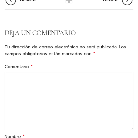
DEJA UN COMENTARIO
Tu dirección de correo electrónico no será publicada.
Los
*
campos obligatorios están marcados con
*
Comentario
*
Nombre