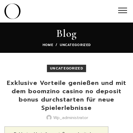
Blog
HOME
UNCATEGORIZED
UNCATEGORIZED
Exklusive Vorteile genießen und mit
dem boomzino casino no deposit
bonus durchstarten für neue
Spielerlebnisse
Wp_administrator