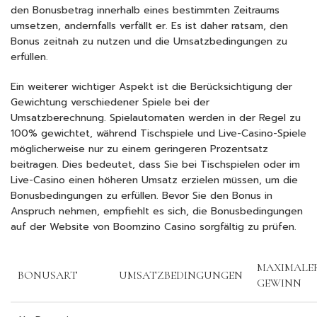
den Bonusbetrag innerhalb eines bestimmten Zeitraums
umsetzen, andernfalls verfällt er. Es ist daher ratsam, den
Bonus zeitnah zu nutzen und die Umsatzbedingungen zu
erfüllen.
Ein weiterer wichtiger Aspekt ist die Berücksichtigung der
Gewichtung verschiedener Spiele bei der
Umsatzberechnung. Spielautomaten werden in der Regel zu
100% gewichtet, während Tischspiele und Live-Casino-Spiele
möglicherweise nur zu einem geringeren Prozentsatz
beitragen. Dies bedeutet, dass Sie bei Tischspielen oder im
Live-Casino einen höheren Umsatz erzielen müssen, um die
Bonusbedingungen zu erfüllen. Bevor Sie den Bonus in
Anspruch nehmen, empfiehlt es sich, die Bonusbedingungen
auf der Website von Boomzino Casino sorgfältig zu prüfen.
MAXIMALE
BONUSART
UMSATZBEDINGUNGEN
GEWINN