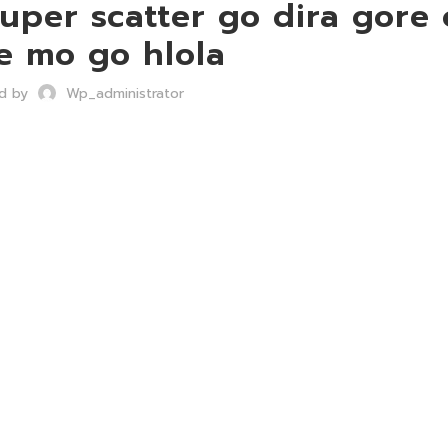
uper scatter go dira gore 
le mo go hlola
d by
Wp_administrator