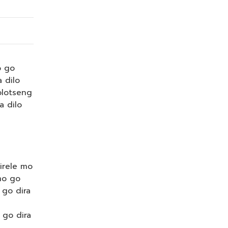
o go
 dilo
olotseng
a dilo
direle mo
 mo go
 go dira
 go dira