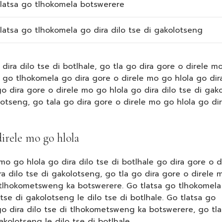
latsa go tlhokomela botswerere
latsa go tlhokomela go dira dilo tse di gakolotseng
dira dilo tse di botlhale, go tla go dira gore o direle m
a go tlhokomela go dira gore o direle mo go hlola go dira
o dira gore o direle mo go hlola go dira dilo tse di gak
olotseng, go tala go dira gore o direle mo go hlola go dir
direle mo go hlola
mo go hlola go dira dilo tse di botlhale go dira gore o 
ra dilo tse di gakolotseng, go tla go dira gore o direle
 di tlhokometsweng ka botswerere. Go tlatsa go tlhokomela
 tse di gakolotseng le dilo tse di botlhale. Go tlatsa go
o dira dilo tse di tlhokometsweng ka botswerere, go tla
akolotseng le dilo tse di botlhale.