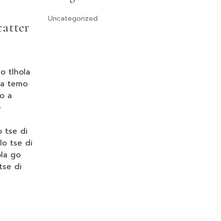
Uncategorized
catter
o tlhola
ya temo
o a
e
 tse di
lo tse di
ola go
tse di