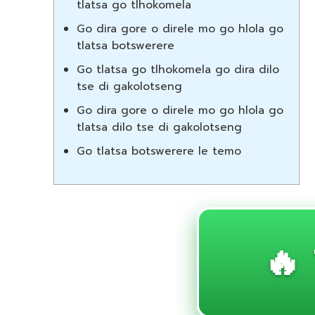
tlatsa go tlhokomela
Go dira gore o direle mo go hlola go
tlatsa botswerere
Go tlatsa go tlhokomela go dira dilo
tse di gakolotseng
Go dira gore o direle mo go hlola go
tlatsa dilo tse di gakolotseng
Go tlatsa botswerere le temo
🔥 