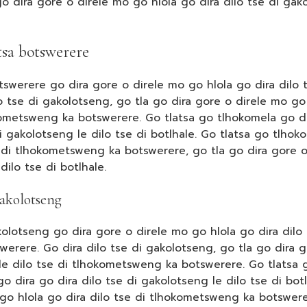
o dira gore o direle mo go hlola go dira dilo tse di gak
tsa botswerere
tswerere go dira gore o direle mo go hlola go dira dilo 
lo tse di gakolotseng, go tla go dira gore o direle mo go
hokometsweng ka botswerere. Go tlatsa go tlhokomela go d
di gakolotseng le dilo tse di botlhale. Go tlatsa go tlho
e di tlhokometsweng ka botswerere, go tla go dira gore o
ilo tse di botlhale.
gakolotseng
kolotseng go dira gore o direle mo go hlola go dira dilo 
werere. Go dira dilo tse di gakolotseng, go tla go dira 
e le dilo tse di tlhokometsweng ka botswerere. Go tlatsa 
o dira go dira dilo tse di gakolotseng le dilo tse di bot
 go hlola go dira dilo tse di tlhokometsweng ka botswer