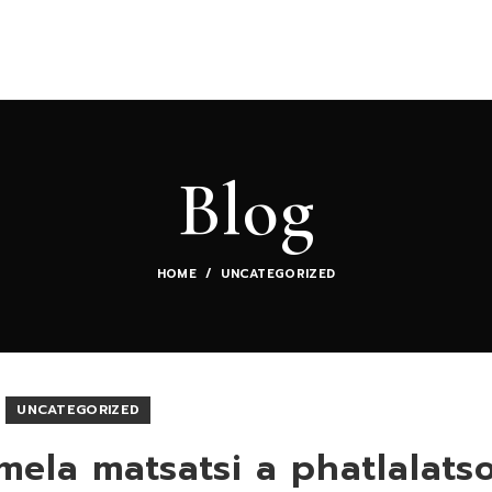
Blog
HOME
UNCATEGORIZED
UNCATEGORIZED
ela matsatsi a phatlalats