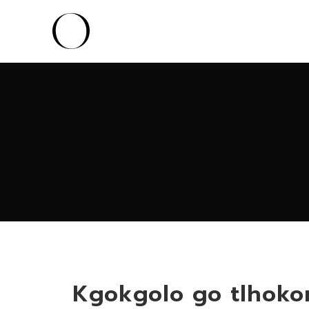
Kgokgolo go tlhokom