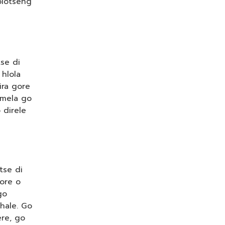
olotseng
tse di
 hlola
ira gore
komela go
 direle
tse di
gore o
go
lhale. Go
ere, go