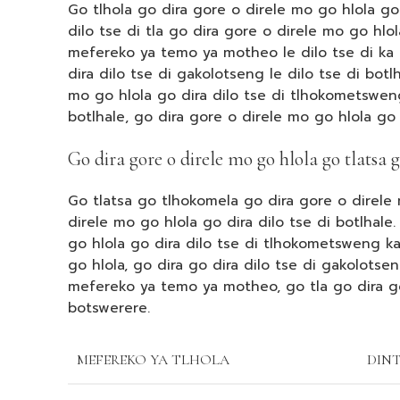
Go tlhola go dira gore o direle mo go hlola go
dilo tse di tla go dira gore o direle mo go hl
mefereko ya temo ya motheo le dilo tse di ka 
dira dilo tse di gakolotseng le dilo tse di botl
mo go hlola go dira dilo tse di tlhokometsweng
botlhale, go dira gore o direle mo go hlola go d
Go dira gore o direle mo go hlola go tlatsa
Go tlatsa go tlhokomela go dira gore o direle 
direle mo go hlola go dira dilo tse di botlhale
go hlola go dira dilo tse di tlhokometsweng k
go hlola, go dira go dira dilo tse di gakolotse
mefereko ya temo ya motheo, go tla go dira go
botswerere.
MEFEREKO YA TLHOLA
DIN