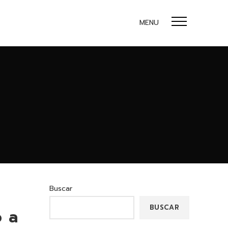
MENU
Buscar
BUSCAR
o a