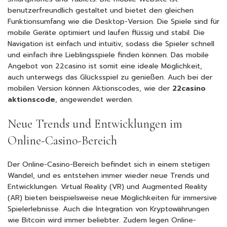
benutzerfreundlich gestaltet und bietet den gleichen
Funktionsumfang wie die Desktop-Version. Die Spiele sind für
mobile Geräte optimiert und laufen flüssig und stabil. Die
Navigation ist einfach und intuitiv, sodass die Spieler schnell
und einfach ihre Lieblingsspiele finden können. Das mobile
Angebot von 22casino ist somit eine ideale Möglichkeit,
auch unterwegs das Glücksspiel zu genießen. Auch bei der
mobilen Version können Aktionscodes, wie der
22casino
aktionscode
, angewendet werden.
Neue Trends und Entwicklungen im
Online-Casino-Bereich
Der Online-Casino-Bereich befindet sich in einem stetigen
Wandel, und es entstehen immer wieder neue Trends und
Entwicklungen. Virtual Reality (VR) und Augmented Reality
(AR) bieten beispielsweise neue Möglichkeiten für immersive
Spielerlebnisse. Auch die Integration von Kryptowährungen
wie Bitcoin wird immer beliebter. Zudem legen Online-