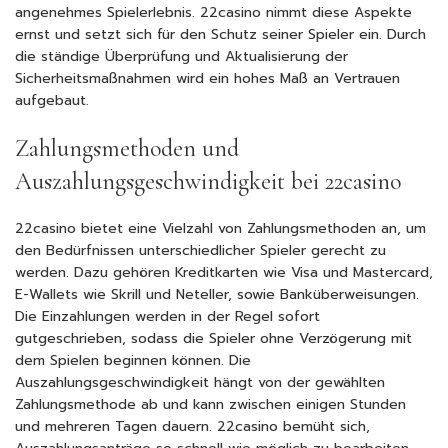
angenehmes Spielerlebnis. 22casino nimmt diese Aspekte
ernst und setzt sich für den Schutz seiner Spieler ein. Durch
die ständige Überprüfung und Aktualisierung der
Sicherheitsmaßnahmen wird ein hohes Maß an Vertrauen
aufgebaut.
Zahlungsmethoden und
Auszahlungsgeschwindigkeit bei 22casino
22casino bietet eine Vielzahl von Zahlungsmethoden an, um
den Bedürfnissen unterschiedlicher Spieler gerecht zu
werden. Dazu gehören Kreditkarten wie Visa und Mastercard,
E-Wallets wie Skrill und Neteller, sowie Banküberweisungen.
Die Einzahlungen werden in der Regel sofort
gutgeschrieben, sodass die Spieler ohne Verzögerung mit
dem Spielen beginnen können. Die
Auszahlungsgeschwindigkeit hängt von der gewählten
Zahlungsmethode ab und kann zwischen einigen Stunden
und mehreren Tagen dauern. 22casino bemüht sich,