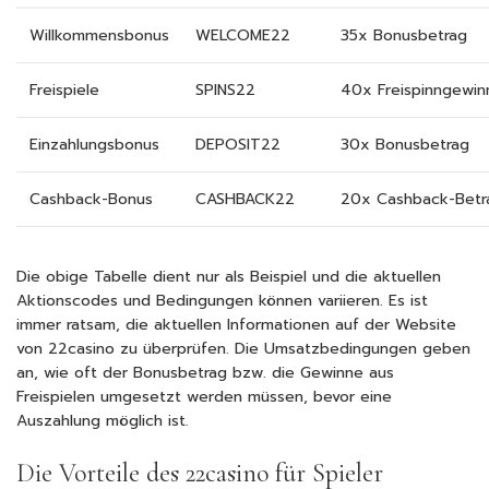
Willkommensbonus
WELCOME22
35x Bonusbetrag
Freispiele
SPINS22
40x Freispinngewin
Einzahlungsbonus
DEPOSIT22
30x Bonusbetrag
Cashback-Bonus
CASHBACK22
20x Cashback-Betr
Die obige Tabelle dient nur als Beispiel und die aktuellen
Aktionscodes und Bedingungen können variieren. Es ist
immer ratsam, die aktuellen Informationen auf der Website
von 22casino zu überprüfen. Die Umsatzbedingungen geben
an, wie oft der Bonusbetrag bzw. die Gewinne aus
Freispielen umgesetzt werden müssen, bevor eine
Auszahlung möglich ist.
Die Vorteile des 22casino für Spieler