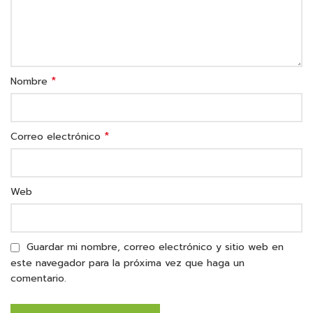
*
Nombre
*
Correo electrónico
Web
Guardar mi nombre, correo electrónico y sitio web en
este navegador para la próxima vez que haga un
comentario.