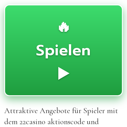
🔥
Spielen
▶️
Attraktive Angebote für Spieler mit
dem 22casino aktionscode und