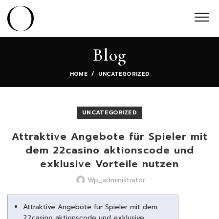
Blog
HOME
UNCATEGORIZED
UNCATEGORIZED
Attraktive Angebote für Spieler mit
dem 22casino aktionscode und
exklusive Vorteile nutzen
Wp_administrator
Attraktive Angebote für Spieler mit dem
22casino aktionscode und exklusive