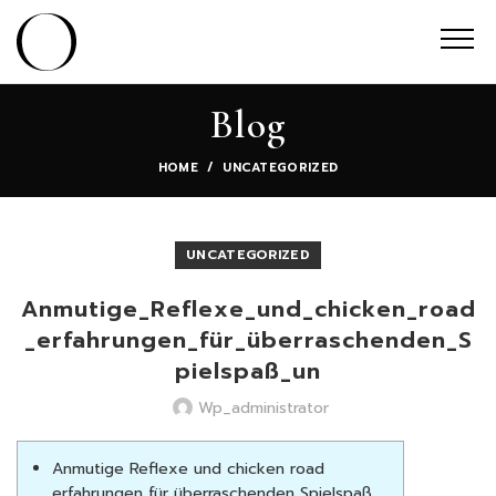
Blog
HOME
UNCATEGORIZED
UNCATEGORIZED
Anmutige_Reflexe_und_chicken_road
_erfahrungen_für_überraschenden_S
pielspaß_un
Wp_administrator
Anmutige Reflexe und chicken road
erfahrungen für überraschenden Spielspaß