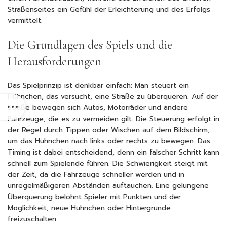
Straßenseites ein Gefühl der Erleichterung und des Erfolgs
vermittelt.
Die Grundlagen des Spiels und die
Herausforderungen
Das Spielprinzip ist denkbar einfach: Man steuert ein
Hühnchen, das versucht, eine Straße zu überqueren. Auf der
Straße bewegen sich Autos, Motorräder und andere
Fahrzeuge, die es zu vermeiden gilt. Die Steuerung erfolgt in
der Regel durch Tippen oder Wischen auf dem Bildschirm,
um das Hühnchen nach links oder rechts zu bewegen. Das
Timing ist dabei entscheidend, denn ein falscher Schritt kann
schnell zum Spielende führen. Die Schwierigkeit steigt mit
der Zeit, da die Fahrzeuge schneller werden und in
unregelmäßigeren Abständen auftauchen. Eine gelungene
Überquerung belohnt Spieler mit Punkten und der
Möglichkeit, neue Hühnchen oder Hintergründe
freizuschalten.