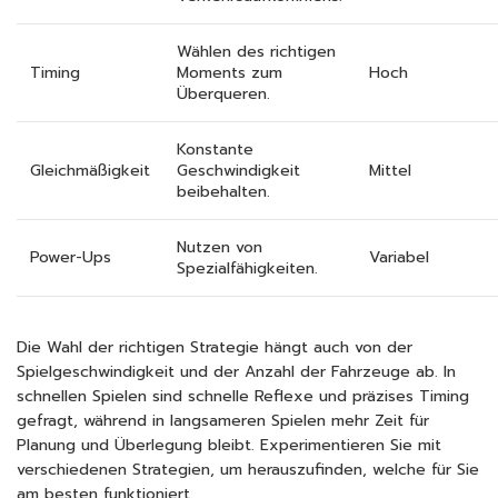
Wählen des richtigen
Timing
Moments zum
Hoch
Überqueren.
Konstante
Gleichmäßigkeit
Geschwindigkeit
Mittel
beibehalten.
Nutzen von
Power-Ups
Variabel
Spezialfähigkeiten.
Die Wahl der richtigen Strategie hängt auch von der
Spielgeschwindigkeit und der Anzahl der Fahrzeuge ab. In
schnellen Spielen sind schnelle Reflexe und präzises Timing
gefragt, während in langsameren Spielen mehr Zeit für
Planung und Überlegung bleibt. Experimentieren Sie mit
verschiedenen Strategien, um herauszufinden, welche für Sie
am besten funktioniert.