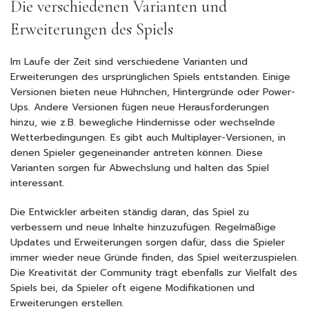
Die verschiedenen Varianten und
Erweiterungen des Spiels
Im Laufe der Zeit sind verschiedene Varianten und
Erweiterungen des ursprünglichen Spiels entstanden. Einige
Versionen bieten neue Hühnchen, Hintergründe oder Power-
Ups. Andere Versionen fügen neue Herausforderungen
hinzu, wie z.B. bewegliche Hindernisse oder wechselnde
Wetterbedingungen. Es gibt auch Multiplayer-Versionen, in
denen Spieler gegeneinander antreten können. Diese
Varianten sorgen für Abwechslung und halten das Spiel
interessant.
Die Entwickler arbeiten ständig daran, das Spiel zu
verbessern und neue Inhalte hinzuzufügen. Regelmäßige
Updates und Erweiterungen sorgen dafür, dass die Spieler
immer wieder neue Gründe finden, das Spiel weiterzuspielen.
Die Kreativität der Community trägt ebenfalls zur Vielfalt des
Spiels bei, da Spieler oft eigene Modifikationen und
Erweiterungen erstellen.