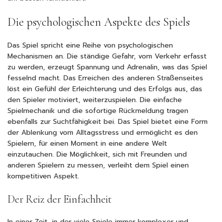
Die psychologischen Aspekte des Spiels
Das Spiel spricht eine Reihe von psychologischen
Mechanismen an. Die ständige Gefahr, vom Verkehr erfasst
zu werden, erzeugt Spannung und Adrenalin, was das Spiel
fesselnd macht. Das Erreichen des anderen Straßenseites
löst ein Gefühl der Erleichterung und des Erfolgs aus, das
den Spieler motiviert, weiterzuspielen. Die einfache
Spielmechanik und die sofortige Rückmeldung tragen
ebenfalls zur Suchtfähigkeit bei. Das Spiel bietet eine Form
der Ablenkung vom Alltagsstress und ermöglicht es den
Spielern, für einen Moment in eine andere Welt
einzutauchen. Die Möglichkeit, sich mit Freunden und
anderen Spielern zu messen, verleiht dem Spiel einen
kompetitiven Aspekt.
Der Reiz der Einfachheit
In einer Zeit, in der viele Spiele immer komplexer und