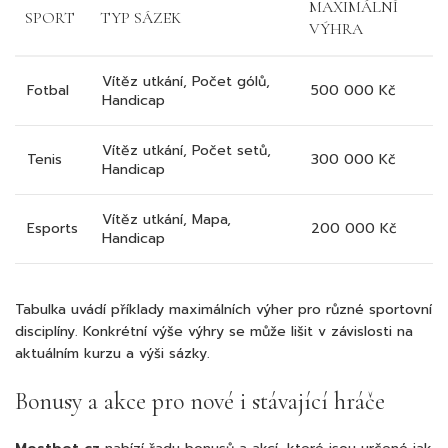
MAXIMÁLNÍ
SPORT
TYP SÁZEK
VÝHRA
Vítěz utkání, Počet gólů,
Fotbal
500 000 Kč
Handicap
Vítěz utkání, Počet setů,
Tenis
300 000 Kč
Handicap
Vítěz utkání, Mapa,
Esports
200 000 Kč
Handicap
Tabulka uvádí příklady maximálních výher pro různé sportovní
disciplíny. Konkrétní výše výhry se může lišit v závislosti na
aktuálním kurzu a výši sázky.
Bonusy a akce pro nové i stávající hráče