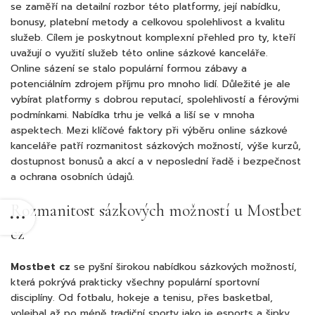
se zaměří na detailní rozbor této platformy, její nabídku,
bonusy, platební metody a celkovou spolehlivost a kvalitu
služeb. Cílem je poskytnout komplexní přehled pro ty, kteří
uvažují o využití služeb této online sázkové kanceláře.
Online sázení se stalo populární formou zábavy a
potenciálním zdrojem příjmu pro mnoho lidí. Důležité je ale
vybírat platformy s dobrou reputací, spolehlivostí a férovými
podmínkami. Nabídka trhu je velká a liší se v mnoha
aspektech. Mezi klíčové faktory při výběru online sázkové
kanceláře patří rozmanitost sázkových možností, výše kurzů,
dostupnost bonusů a akcí a v neposlední řadě i bezpečnost
a ochrana osobních údajů.
Rozmanitost sázkových možností u Mostbet
cz
Mostbet cz
se pyšní širokou nabídkou sázkových možností,
která pokrývá prakticky všechny populární sportovní
disciplíny. Od fotbalu, hokeje a tenisu, přes basketbal,
volejbal až po méně tradiční sporty jako je esports a šipky.