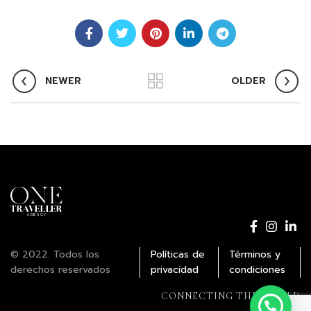
NEWER
OLDER
© 2022. Todos los
Políticas de
Términos y
derechos reservados
privacidad
condiciones
CONNECTING THE WORLD