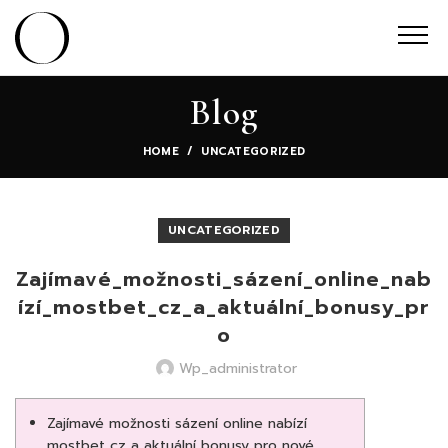
Blog
HOME
UNCATEGORIZED
UNCATEGORIZED
Zajímavé_možnosti_sázení_online_nab
ízí_mostbet_cz_a_aktuální_bonusy_pr
o
Wp_administrator
Zajímavé možnosti sázení online nabízí
mostbet cz a aktuální bonusy pro nové