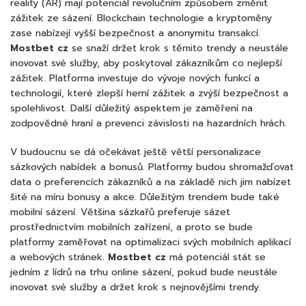
reality (AR) mají potenciál revolučním způsobem změnit
zážitek ze sázení. Blockchain technologie a kryptoměny
zase nabízejí vyšší bezpečnost a anonymitu transakcí.
Mostbet cz
se snaží držet krok s těmito trendy a neustále
inovovat své služby, aby poskytoval zákazníkům co nejlepší
zážitek. Platforma investuje do vývoje nových funkcí a
technologií, které zlepší herní zážitek a zvýší bezpečnost a
spolehlivost. Další důležitý aspektem je zaměření na
zodpovědné hraní a prevenci závislosti na hazardních hrách.
V budoucnu se dá očekávat ještě větší personalizace
sázkových nabídek a bonusů. Platformy budou shromažďovat
data o preferencích zákazníků a na základě nich jim nabízet
šité na míru bonusy a akce. Důležitým trendem bude také
mobilní sázení. Většina sázkařů preferuje sázet
prostřednictvím mobilních zařízení, a proto se bude
platformy zaměřovat na optimalizaci svých mobilních aplikací
a webových stránek.
Mostbet cz
má potenciál stát se
jedním z lídrů na trhu online sázení, pokud bude neustále
inovovat své služby a držet krok s nejnovějšími trendy.