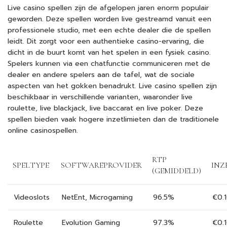
Live casino spellen zijn de afgelopen jaren enorm populair
geworden. Deze spellen worden live gestreamd vanuit een
professionele studio, met een echte dealer die de spellen
leidt. Dit zorgt voor een authentieke casino-ervaring, die
dicht in de buurt komt van het spelen in een fysiek casino.
Spelers kunnen via een chatfunctie communiceren met de
dealer en andere spelers aan de tafel, wat de sociale
aspecten van het gokken benadrukt. Live casino spellen zijn
beschikbaar in verschillende varianten, waaronder live
roulette, live blackjack, live baccarat en live poker. Deze
spellen bieden vaak hogere inzetlimieten dan de traditionele
online casinospellen.
RTP
SPELTYPE
SOFTWAREPROVIDER
INZ
(GEMIDDELD)
Videoslots
NetEnt, Microgaming
96.5%
€0.
Roulette
Evolution Gaming
97.3%
€0.