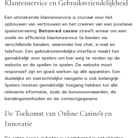
Klantenservice en Gebruiksvriendelijkheid
Een uitstekende klantenservice is cruciaal voor het
opbouwen van vertrouwen en het creëren van een positieve
spelerservaring.
Betonred casino
streeft ernaar om een
snelle en efficiënte klantenservice te bieden via
verschillende kanalen, waaronder live chat, e-mail en
telefoon. Een gebruiksvriendelijke interface maakt het
gemakkelijk voor spelers om hun weg te vinden op de
website en de spellen te spelen. De website moet
responsief zijn en goed werken op alle apparaten. Een
duidelijke en overzichtelijke navigatie is ook belangrijk.
Spelers moeten gemakkelijk toegang hebben tot alle
relevante informatie, zoals de bonusvoorwaarden, de
betalingsmethoden en de contactgegevens.
De Toekomst van Online Casino’s en
Innovatie