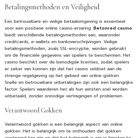
Betalingsmethoden en Veiligheid
Een betrouwbare en veilige betaalomgeving is essentieel
voor een positieve online casino-ervaring.
Betonred casino
biedt verschillende betalingsmethoden aan, waaronder
creditcards, e-wallets en bankoverschrijvingen. Veilige
betalingsmethoden, zoals SSL-encryptie, worden gebruikt
om de financiële gegevens van spelers te beschermen. Het
casino beschikt over de benodigde licenties, zodat spelers
er zeker van kunnen zijn dat het casino voldoet aan de
strenge regelgeving op het gebied van online gokken.
Snelle en betrouwbare uitbetalingen zijn ook een belangrijke
factor. Spelers waarderen het als hun winsten snel worden
uitbetaald, zonder onnodige vertragingen of problemen.
Verantwoord Gokken
Verantwoord gokken is een belangrijk aspect van online
gokken. Het is belangrijk om te onthouden dat gokken
verslavend kan zijn en dat het belangrijk is om je limieten te