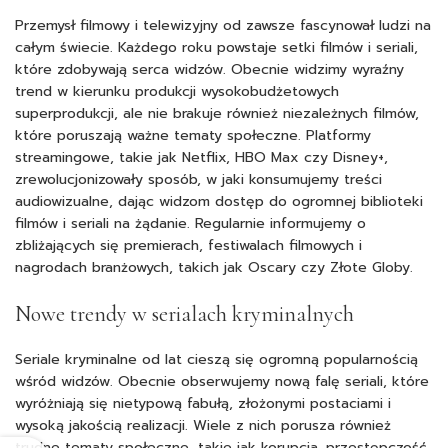
Przemysł filmowy i telewizyjny od zawsze fascynował ludzi na
całym świecie. Każdego roku powstaje setki filmów i seriali,
które zdobywają serca widzów. Obecnie widzimy wyraźny
trend w kierunku produkcji wysokobudżetowych
superprodukcji, ale nie brakuje również niezależnych filmów,
które poruszają ważne tematy społeczne. Platformy
streamingowe, takie jak Netflix, HBO Max czy Disney+,
zrewolucjonizowały sposób, w jaki konsumujemy treści
audiowizualne, dając widzom dostęp do ogromnej biblioteki
filmów i seriali na żądanie. Regularnie informujemy o
zbliżających się premierach, festiwalach filmowych i
nagrodach branżowych, takich jak Oscary czy Złote Globy.
Nowe trendy w serialach kryminalnych
Seriale kryminalne od lat cieszą się ogromną popularnością
wśród widzów. Obecnie obserwujemy nową falę seriali, które
wyróżniają się nietypową fabułą, złożonymi postaciami i
wysoką jakością realizacji. Wiele z nich porusza również
trudne tematy społeczne, takie jak korupcja, przestępczość