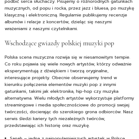
podbić serca słuchaczy. Pisujemy o różnorodnych gatunkach
muzycznych, od popu i rocka, przez jazz i bluesa, po muzykę
klasyczną i elektroniczną. Regularnie publikujemy recenzje
albumów i relacje z koncertów, dzieląc się naszymi
wrażeniami z naszymi czytelnikami.
Wschodzące gwiazdy polskiej muzyki pop
Polska scena muzyczna rozwija się w niesamowitym tempie.
Co roku pojawia się wiele nowych artystów, którzy odważnie
eksperymentują z dźwiękiem i tworzą oryginalne,
interesujące projekty. Obecnie obserwujemy trend w
kierunku połączenia elementów muzyki pop z innymi
gatunkami, takimi jak elektronika, hip-hop czy muzyka
alternatywna. Wielu młodych artystów wykorzystuje platformy
streamingowe i media społecznościowe do promocji swojej
twórczości, docierając do szerokiego grona odbiorców. Nasz
serwis śledzi kariery tych niezależnych twórców,
przedstawiając ich historię oraz muzykę.
Sanah – jedna z najpopularniejszych artystek w Polsce,