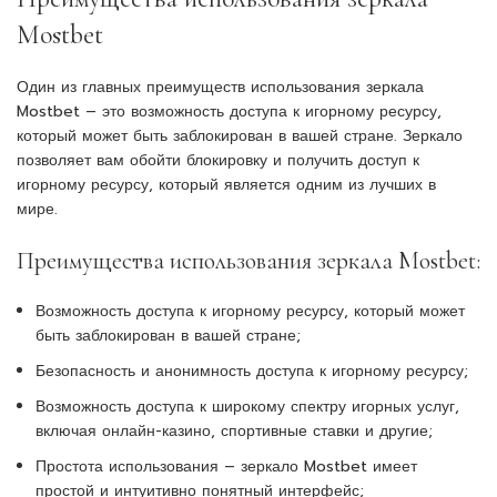
Mostbet
Один из главных преимуществ использования зеркала
Mostbet – это возможность доступа к игорному ресурсу,
который может быть заблокирован в вашей стране. Зеркало
позволяет вам обойти блокировку и получить доступ к
игорному ресурсу, который является одним из лучших в
мире.
Преимущества использования зеркала Mostbet:
Возможность доступа к игорному ресурсу, который может
быть заблокирован в вашей стране;
Безопасность и анонимность доступа к игорному ресурсу;
Возможность доступа к широкому спектру игорных услуг,
включая онлайн-казино, спортивные ставки и другие;
Простота использования – зеркало Mostbet имеет
простой и интуитивно понятный интерфейс;