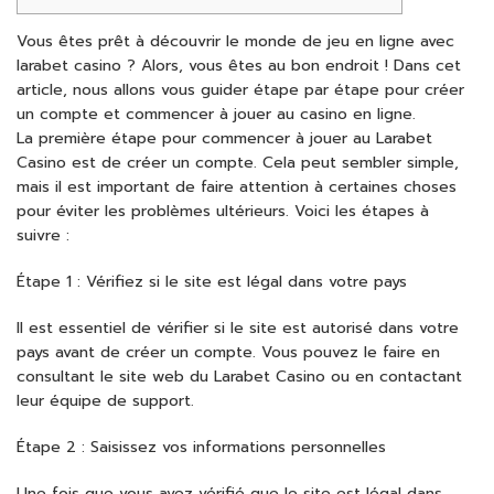
Vous êtes prêt à découvrir le monde de jeu en ligne avec
larabet casino
? Alors, vous êtes au bon endroit ! Dans cet
article, nous allons vous guider étape par étape pour créer
un compte et commencer à jouer au casino en ligne.
La première étape pour commencer à jouer au Larabet
Casino est de créer un compte. Cela peut sembler simple,
mais il est important de faire attention à certaines choses
pour éviter les problèmes ultérieurs. Voici les étapes à
suivre :
Étape 1 : Vérifiez si le site est légal dans votre pays
Il est essentiel de vérifier si le site est autorisé dans votre
pays avant de créer un compte. Vous pouvez le faire en
consultant le site web du Larabet Casino ou en contactant
leur équipe de support.
Étape 2 : Saisissez vos informations personnelles
Une fois que vous avez vérifié que le site est légal dans