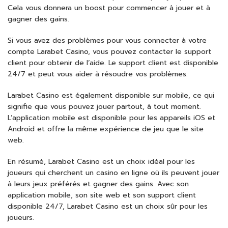
Cela vous donnera un boost pour commencer à jouer et à
gagner des gains.
Si vous avez des problèmes pour vous connecter à votre
compte Larabet Casino, vous pouvez contacter le support
client pour obtenir de l’aide. Le support client est disponible
24/7 et peut vous aider à résoudre vos problèmes.
Larabet Casino est également disponible sur mobile, ce qui
signifie que vous pouvez jouer partout, à tout moment.
L’application mobile est disponible pour les appareils iOS et
Android et offre la même expérience de jeu que le site
web.
En résumé, Larabet Casino est un choix idéal pour les
joueurs qui cherchent un casino en ligne où ils peuvent jouer
à leurs jeux préférés et gagner des gains. Avec son
application mobile, son site web et son support client
disponible 24/7, Larabet Casino est un choix sûr pour les
joueurs.