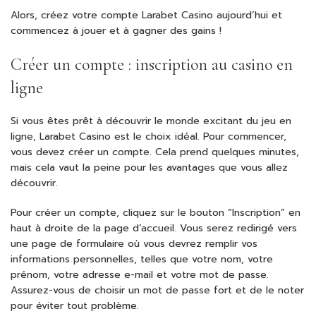
Alors, créez votre compte Larabet Casino aujourd’hui et
commencez à jouer et à gagner des gains !
Créer un compte : inscription au casino en
ligne
Si vous êtes prêt à découvrir le monde excitant du jeu en
ligne, Larabet Casino est le choix idéal. Pour commencer,
vous devez créer un compte. Cela prend quelques minutes,
mais cela vaut la peine pour les avantages que vous allez
découvrir.
Pour créer un compte, cliquez sur le bouton “Inscription” en
haut à droite de la page d’accueil. Vous serez redirigé vers
une page de formulaire où vous devrez remplir vos
informations personnelles, telles que votre nom, votre
prénom, votre adresse e-mail et votre mot de passe.
Assurez-vous de choisir un mot de passe fort et de le noter
pour éviter tout problème.