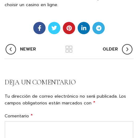
choisir un casino en ligne.
NEWER
OLDER
DEJA UN COMENTARIO
Tu dirección de correo electrónico no será publicada.
Los
*
campos obligatorios están marcados con
*
Comentario