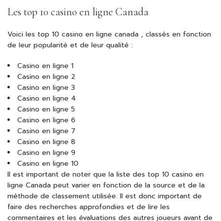
Les top 10 casino en ligne Canada
Voici les top 10
casino en ligne canada
, classés en fonction
de leur popularité et de leur qualité :
Casino en ligne 1
Casino en ligne 2
Casino en ligne 3
Casino en ligne 4
Casino en ligne 5
Casino en ligne 6
Casino en ligne 7
Casino en ligne 8
Casino en ligne 9
Casino en ligne 10
Il est important de noter que la liste des top 10 casino en
ligne Canada peut varier en fonction de la source et de la
méthode de classement utilisée. Il est donc important de
faire des recherches approfondies et de lire les
commentaires et les évaluations des autres joueurs avant de