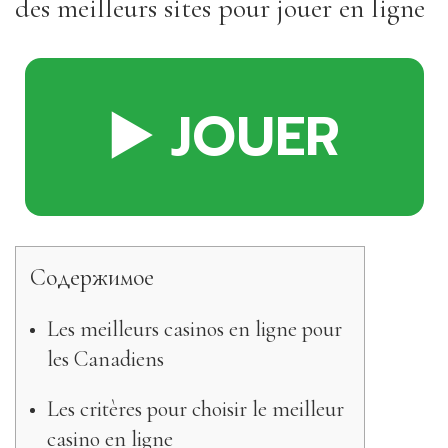
des meilleurs sites pour jouer en ligne
▶️ JOUER
Содержимое
Les meilleurs casinos en ligne pour
les Canadiens
Les critères pour choisir le meilleur
casino en ligne