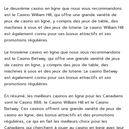
Le deuxième casino en ligne que nous vous recommandons
est le Casino William Hill, qui offre une grande variété de
jeux de casino en ligne, y compris des jeux de table, des
machines à sous et des jeux de loterie. Le casino William Hill
est également connu pour ses bonus attractifs et ses
promotions régulières.
Le troisième casino en ligne que nous vous recommandons
est le Casino Betway, qui offre une grande variété de jeux
de casino en ligne, y compris des jeux de table, des
machines à sous et des jeux de loterie. Le casino Betway
est également connu pour ses bonus attractifs et ses
promotions régulières.
En résumé, les meilleurs casinos en ligne pour les Canadiens
sont le Casino 888, le Casino William Hill et le Casino
Betway. Ces casinos offrent une grande variété de jeux de
casino en ligne, des bonus attractifs et des promotions
régulières, ce qui en fait les meilleurs choix pour les
Canadiens qui cherchent à jouer au casino en ligne avec leur