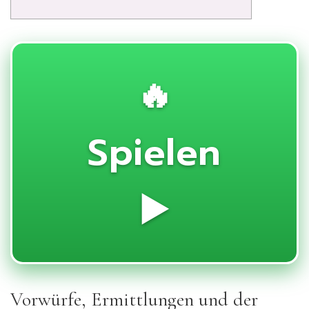
🔥
Spielen
▶️
Vorwürfe, Ermittlungen und der