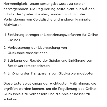
Notwendigkeit, verantwortungsbewusst zu spielen,
hervorgehoben. Die Regulierung sollte nicht nur auf den
Schutz der Spieler abzielen, sondern auch auf die
Verhinderung von Geldwäsche und anderen kriminellen
Aktivitäten.
Einführung strengerer Lizenzierungsverfahren für Online-
Casinos
Verbesserung der Überwachung von
Glücksspieltransaktionen
Stärkung der Rechte der Spieler und Einführung von
Beschwerdemechanismen
Erhöhung der Transparenz von Glücksspielangeboten
Diese Liste zeigt einige der wichtigsten Maßnahmen, die
ergriffen werden können, um die Regulierung des Online-
Glücksspiels zu verbessern und die Spieler besser zu
schützen.