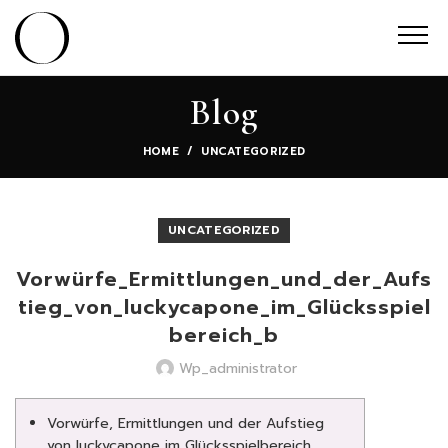
Blog
HOME
UNCATEGORIZED
UNCATEGORIZED
Vorwürfe_Ermittlungen_und_der_Aufs
tieg_von_luckycapone_im_Glücksspiel
bereich_b
Wp_administrator
Vorwürfe, Ermittlungen und der Aufstieg
von luckycapone im Glücksspielbereich