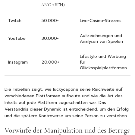
ANGABEN)
Twitch
50.000+
Live-Casino-Streams
Aufzeichnungen und
YouTube
30.000+
Analysen von Spielen
Lifestyle und Werbung
Instagram
20.000+
für
Glücksspielplattformen
Die Tabellen zeigt, wie luckycapone seine Reichweite auf
verschiedenen Plattformen aufbaute und wie die Art des
Inhalts auf jede Plattform zugeschnitten war. Das
Verständnis dieser Dynamik ist entscheidend, um den Erfolg
und die spätere Kontroverse um seine Person zu verstehen.
Vorwürfe der Manipulation und des Betrugs