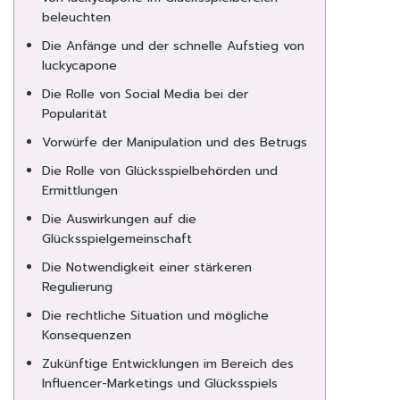
beleuchten
Die Anfänge und der schnelle Aufstieg von
luckycapone
Die Rolle von Social Media bei der
Popularität
Vorwürfe der Manipulation und des Betrugs
Die Rolle von Glücksspielbehörden und
Ermittlungen
Die Auswirkungen auf die
Glücksspielgemeinschaft
Die Notwendigkeit einer stärkeren
Regulierung
Die rechtliche Situation und mögliche
Konsequenzen
Zukünftige Entwicklungen im Bereich des
Influencer-Marketings und Glücksspiels