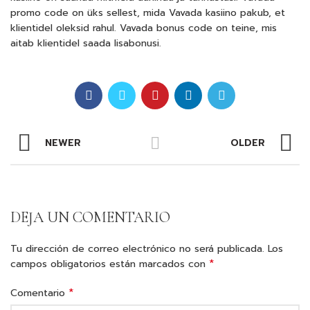
promo code on üks sellest, mida Vavada kasiino pakub, et
klientidel oleksid rahul. Vavada bonus code on teine, mis
aitab klientidel saada lisabonusi.
NEWER
OLDER
DEJA UN COMENTARIO
Tu dirección de correo electrónico no será publicada.
Los
*
campos obligatorios están marcados con
*
Comentario