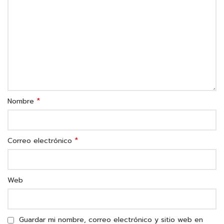
*
Nombre
*
Correo electrónico
Web
Guardar mi nombre, correo electrónico y sitio web en