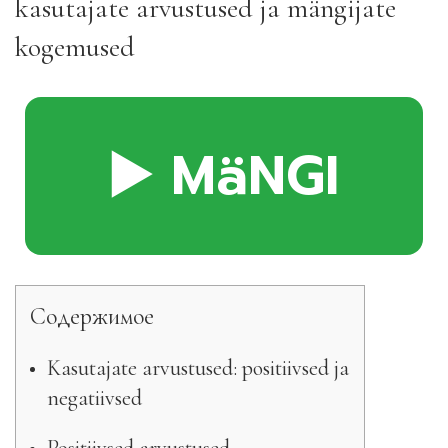
kasutajate arvustused ja mängijate
kogemused
▶️ MäNGI
Содержимое
Kasutajate arvustused: positiivsed ja
negatiivsed