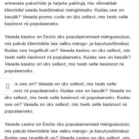
erinevate pakettide ja tarjete pakkuja, mis võimaldab
klientidel saada lisavõimalusi mängimiseks. Kuidas see on
kasulik? Vavada promo code on üks sellest, mis teeb selle
kasiinost nii populaarseks.
Vavada kasiino on Eestis üks populaarsemaid mänguasutusi,
mis pakub klientidele laia valiku mängu- ja kasutusvõimalusi.
Kuidas see tegelikult on? Vavada kasiino on üks sellest, mis
teeb selle kasiinost nii populaarseks. Kuidas see on kasulik?
Vavada kasiino on üks sellest, mis teeb selle kasiinost nii
populaarseks.
Kuidas see on? Vavada on üks sellest, mis teeb selle
kasiinost nii populaarseks. Kuidas see on kasulik? Vavada on
üks sellest, mis teeb selle kasiinost nii populaarseks. Kuidas
see on? Vavada on üks sellest, mis teeb selle kasiinost nii
populaarseks.
Vavada casino on Eestis üks populaarsemaid mänguasutusi,
mis pakub klientidele laia valiku mängu- ja kasutusvõimalusi.
Kuidas see tegelikult on? Vavada casino on üks sellest, mis