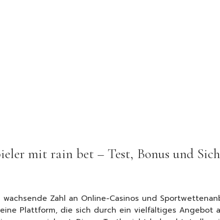
eler mit rain bet – Test, Bonus und Sich
ne wachsende Zahl an Online-Casinos und Sportwettenanb
eine Plattform, die sich durch ein vielfältiges Angebot 