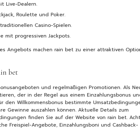
it Live-Dealern.
ckjack, Roulette und Poker.
raditionellen Casino-Spielen.
e mit progressiven Jackpots.
des Angebots machen rain bet zu einer attraktiven Optio
in bet
en Bonusangeboten und regelmäßigen Promotionen. Als N
ieren, der in der Regel aus einem Einzahlungsbonus un
ss für den Willkommensbonus bestimmte Umsatzbedingung
Ihre Gewinne auszahlen können. Aktuelle Details zum
ngungen finden Sie auf der Website von rain bet. Acht
che Freispiel-Angebote, Einzahlungsboni und Cashback-