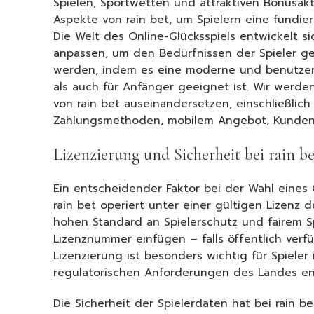
Spielen, Sportwetten und attraktiven Bonusakt
Aspekte von rain bet, um Spielern eine fundie
Die Welt des Online-Glücksspiels entwickelt si
anpassen, um den Bedürfnissen der Spieler ge
werden, indem es eine moderne und benutzerfr
als auch für Anfänger geeignet ist. Wir werde
von rain bet auseinandersetzen, einschließlic
Zahlungsmethoden, mobilem Angebot, Kunden
Lizenzierung und Sicherheit bei rain be
Ein entscheidender Faktor bei der Wahl eines O
rain bet operiert unter einer gültigen Lizenz
hohen Standard an Spielerschutz und fairem Sp
Lizenznummer einfügen – falls öffentlich verfü
Lizenzierung ist besonders wichtig für Spieler 
regulatorischen Anforderungen des Landes ent
Die Sicherheit der Spielerdaten hat bei rain b