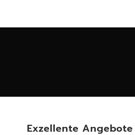
Exzellente Angebote 