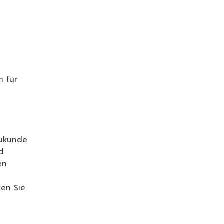
n für
eukunde
d
en
en Sie