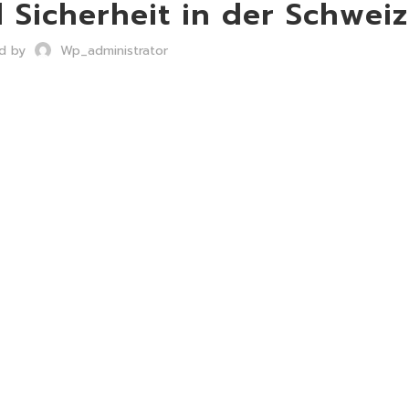
 Sicherheit in der Schweiz
d by
Wp_administrator