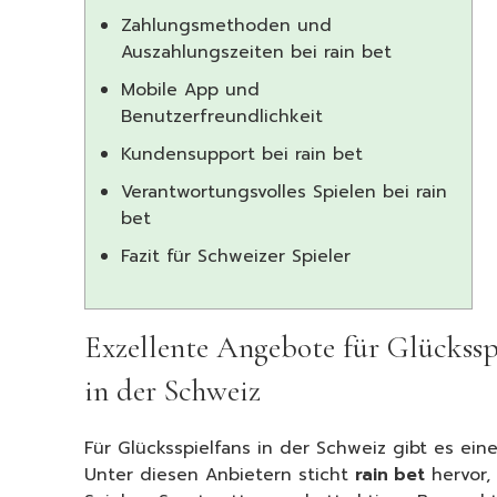
Zahlungsmethoden und
Auszahlungszeiten bei rain bet
Mobile App und
Benutzerfreundlichkeit
Kundensupport bei rain bet
Verantwortungsvolles Spielen bei rain
bet
Fazit für Schweizer Spieler
Exzellente Angebote für Glücksspi
in der Schweiz
Für Glücksspielfans in der Schweiz gibt es ei
Unter diesen Anbietern sticht
rain bet
hervor, 