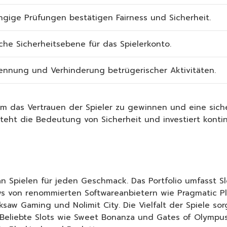
gige Prüfungen bestätigen Fairness und Sicherheit.
iche Sicherheitsebene für das Spielerkonto.
ennung und Verhinderung betrügerischer Aktivitäten.
um das Vertrauen der Spieler zu gewinnen und eine sich
teht die Bedeutung von Sicherheit und investiert kontin
n Spielen für jeden Geschmack. Das Portfolio umfasst Sl
ws von renommierten Softwareanbietern wie Pragmatic Pl
saw Gaming und Nolimit City. Die Vielfalt der Spiele sor
 Beliebte Slots wie Sweet Bonanza und Gates of Olympu