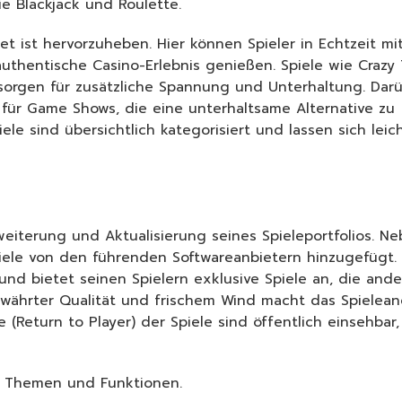
e Blackjack und Roulette.
t ist hervorzuheben. Hier können Spieler in Echtzeit mi
authentische Casino-Erlebnis genießen. Spiele wie Crazy
sorgen für zusätzliche Spannung und Unterhaltung. Dar
e für Game Shows, die eine unterhaltsame Alternative zu
iele sind übersichtlich kategorisiert und lassen sich leic
weiterung und Aktualisierung seines Spieleportfolios. N
iele von den führenden Softwareanbietern hinzugefügt. 
nd bietet seinen Spielern exklusive Spiele an, die and
bewährter Qualität und frischem Wind macht das Spielea
 (Return to Player) der Spiele sind öffentlich einsehbar,
en Themen und Funktionen.