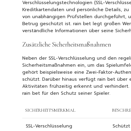
Verschlüsselungstechnologien (SSL-Verschlüsse
Kreditkartendaten und persönliche Details, zu
von unabhängigen Prüfstellen durchgeführt, um
Betrug geschützt ist. rain bet legt großen We
verständliche Informationen über seine Siche
Zusätzliche Sicherheitsmaßnahmen
Neben der SSL-Verschlüsselung und den regelm
Sicherheitsmaßnahmen ein, um das Spielumfeld 
gehört beispielsweise eine Zwei-Faktor-Authen
schützt. Darüber hinaus verfügt rain bet übe
Aktivitäten frühzeitig erkennt und verhinde
rain bet für den Schutz seiner Spieler.
SICHERHEITSMERKMAL
BESCHR
SSL-Verschlüsselung
Schützt