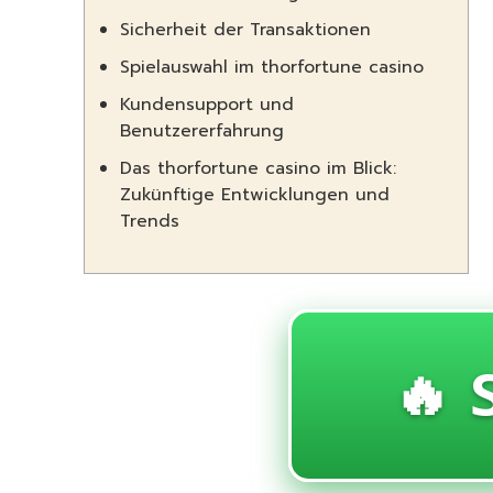
Sicherheit der Transaktionen
Spielauswahl im thorfortune casino
Kundensupport und
Benutzererfahrung
Das thorfortune casino im Blick:
Zukünftige Entwicklungen und
Trends
🔥 