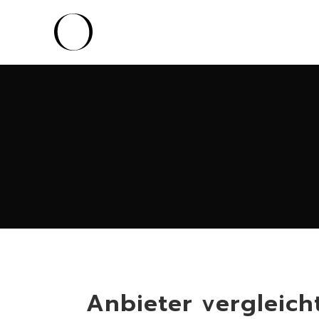
Anbieter vergleich