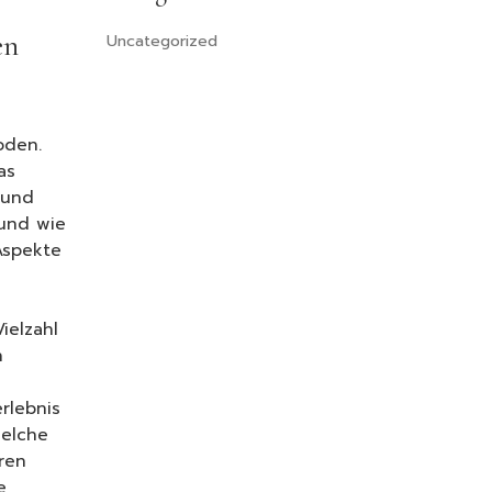
en
Uncategorized
oden.
as
 und
 und wie
Aspekte
ielzahl
n
erlebnis
welche
ren
e