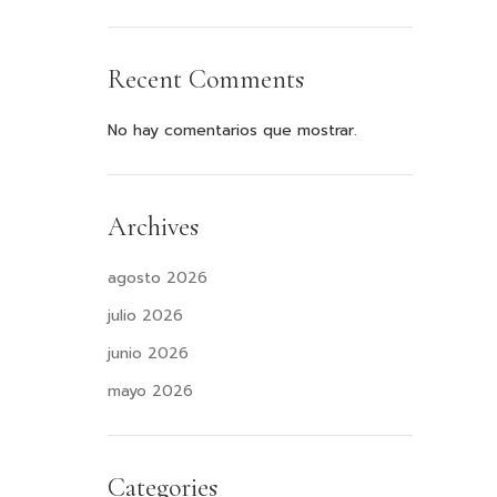
Recent Comments
No hay comentarios que mostrar.
Archives
agosto 2026
julio 2026
junio 2026
mayo 2026
Categories