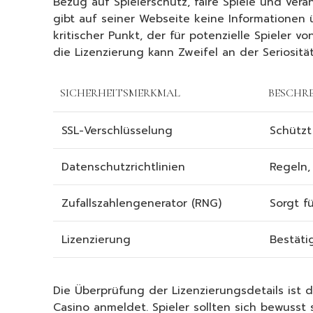
Bezug auf Spielerschutz, faire Spiele und ver
gibt auf seiner Webseite keine Informationen ü
kritischer Punkt, der für potenzielle Spieler 
die Lizenzierung kann Zweifel an der Seriosit
SICHERHEITSMERKMAL
BESCHR
SSL-Verschlüsselung
Schützt
Datenschutzrichtlinien
Regeln,
Zufallszahlengenerator (RNG)
Sorgt f
Lizenzierung
Bestäti
Die Überprüfung der Lizenzierungsdetails ist d
Casino anmeldet. Spieler sollten sich bewusst 