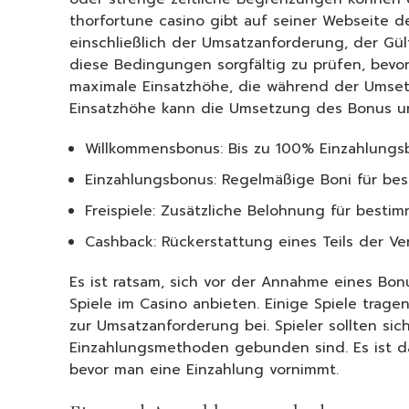
thorfortune casino gibt auf seiner Webseite d
einschließlich der Umsatzanforderung, der Gül
diese Bedingungen sorgfältig zu prüfen, bevo
maximale Einsatzhöhe, die während der Umsetz
Einsatzhöhe kann die Umsetzung des Bonus un
Willkommensbonus: Bis zu 100% Einzahlungs
Einzahlungsbonus: Regelmäßige Boni für bes
Freispiele: Zusätzliche Belohnung für bestim
Cashback: Rückerstattung eines Teils der Ve
Es ist ratsam, sich vor der Annahme eines Bonu
Spiele im Casino anbieten. Einige Spiele trag
zur Umsatzanforderung bei. Spieler sollten s
Einzahlungsmethoden gebunden sind. Es ist da
bevor man eine Einzahlung vornimmt.