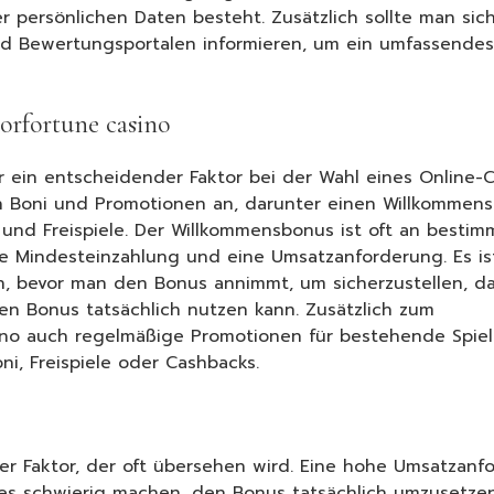
persönlichen Daten besteht. Zusätzlich sollte man sic
nd Bewertungsportalen informieren, um ein umfassendes
rfortune casino
r ein entscheidender Faktor bei der Wahl eines Online-C
von Boni und Promotionen an, darunter einen Willkommen
 und Freispiele. Der Willkommensbonus ist oft an bestim
e Mindesteinzahlung und eine Umsatzanforderung. Es is
en, bevor man den Bonus annimmt, um sicherzustellen, d
n Bonus tatsächlich nutzen kann. Zusätzlich zum
ino auch regelmäßige Promotionen für bestehende Spiel
ni, Freispiele oder Cashbacks.
r Faktor, der oft übersehen wird. Eine hohe Umsatzanf
es schwierig machen, den Bonus tatsächlich umzusetzen