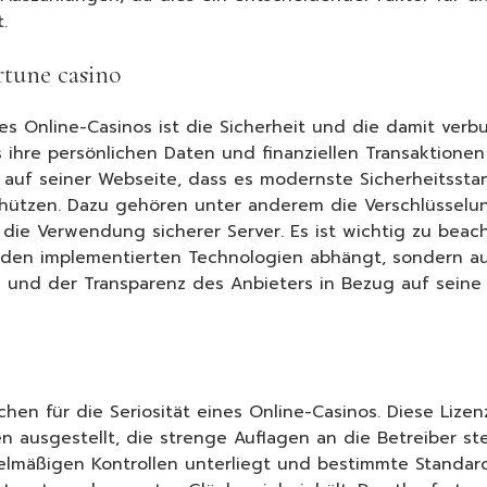
.
rtune casino
es Online-Casinos ist die Sicherheit und die damit ver
s ihre persönlichen Daten und finanziellen Transaktionen
t auf seiner Webseite, dass es modernste Sicherheitssta
hützen. Dazu gehören unter anderem die Verschlüsselu
ie Verwendung sicherer Server. Es ist wichtig zu beac
on den implementierten Technologien abhängt, sondern a
und der Transparenz des Anbieters in Bezug auf seine
eichen für die Seriosität eines Online-Casinos. Diese Lize
ausgestellt, die strenge Auflagen an die Betreiber stel
egelmäßigen Kontrollen unterliegt und bestimmte Standar