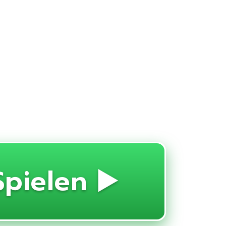
Spielen ▶️