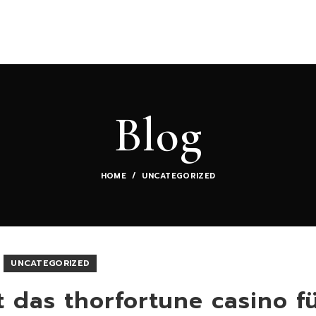
Blog
HOME
UNCATEGORIZED
UNCATEGORIZED
t das thorfortune casino f