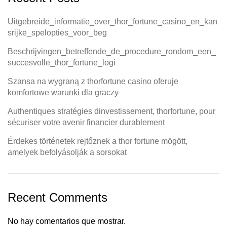
Uitgebreide_informatie_over_thor_fortune_casino_en_kan
srijke_spelopties_voor_beg
Beschrijvingen_betreffende_de_procedure_rondom_een_
succesvolle_thor_fortune_logi
Szansa na wygraną z thorfortune casino oferuje
komfortowe warunki dla graczy
Authentiques stratégies dinvestissement, thorfortune, pour
sécuriser votre avenir financier durablement
Érdekes történetek rejtőznek a thor fortune mögött,
amelyek befolyásolják a sorsokat
Recent Comments
No hay comentarios que mostrar.