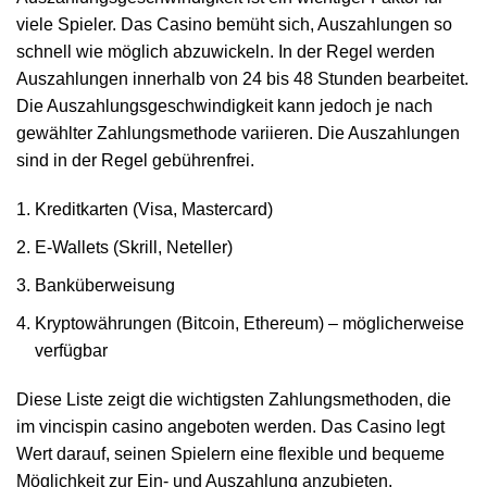
viele Spieler. Das Casino bemüht sich, Auszahlungen so
schnell wie möglich abzuwickeln. In der Regel werden
Auszahlungen innerhalb von 24 bis 48 Stunden bearbeitet.
Die Auszahlungsgeschwindigkeit kann jedoch je nach
gewählter Zahlungsmethode variieren. Die Auszahlungen
sind in der Regel gebührenfrei.
Kreditkarten (Visa, Mastercard)
E-Wallets (Skrill, Neteller)
Banküberweisung
Kryptowährungen (Bitcoin, Ethereum) – möglicherweise
verfügbar
Diese Liste zeigt die wichtigsten Zahlungsmethoden, die
im vincispin casino angeboten werden. Das Casino legt
Wert darauf, seinen Spielern eine flexible und bequeme
Möglichkeit zur Ein- und Auszahlung anzubieten.