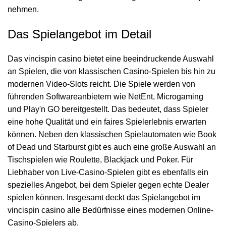
nehmen.
Das Spielangebot im Detail
Das vincispin casino bietet eine beeindruckende Auswahl
an Spielen, die von klassischen Casino-Spielen bis hin zu
modernen Video-Slots reicht. Die Spiele werden von
führenden Softwareanbietern wie NetEnt, Microgaming
und Play'n GO bereitgestellt. Das bedeutet, dass Spieler
eine hohe Qualität und ein faires Spielerlebnis erwarten
können. Neben den klassischen Spielautomaten wie Book
of Dead und Starburst gibt es auch eine große Auswahl an
Tischspielen wie Roulette, Blackjack und Poker. Für
Liebhaber von Live-Casino-Spielen gibt es ebenfalls ein
spezielles Angebot, bei dem Spieler gegen echte Dealer
spielen können. Insgesamt deckt das Spielangebot im
vincispin casino alle Bedürfnisse eines modernen Online-
Casino-Spielers ab.