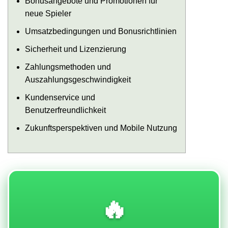
Bonusangebote und Promotionen für
neue Spieler
Umsatzbedingungen und Bonusrichtlinien
Sicherheit und Lizenzierung
Zahlungsmethoden und
Auszahlungsgeschwindigkeit
Kundenservice und
Benutzerfreundlichkeit
Zukunftsperspektiven und Mobile Nutzung
🔥