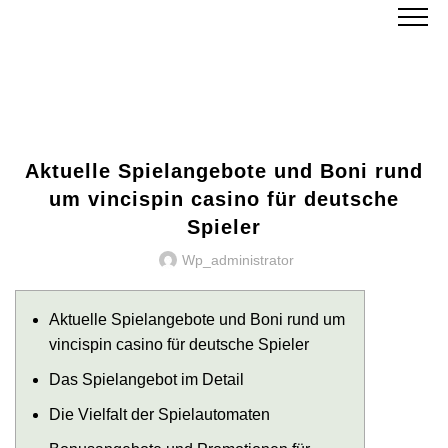
Blog
HOME
UNCATEGORIZED
UNCATEGORIZED
Aktuelle Spielangebote und Boni rund
um vincispin casino für deutsche
Spieler
Wp_administrator
Aktuelle Spielangebote und Boni rund um
vincispin casino für deutsche Spieler
Das Spielangebot im Detail
Die Vielfalt der Spielautomaten