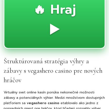
🔥 Hraj
▶️
Štruktúrovaná stratégia výhry a
zábavy s vegashero casino pre nových
hráčov
Virtuálny svet online kasín ponúka nekonečné možnosti
zábavy a potenciálnych výhier. Medzi množstvom dostupných
platforiem sa
vegashero casino
etablovalo ako jedno z
popredných miest pre hráčov, ktorí hľadajú rozsiahly výber