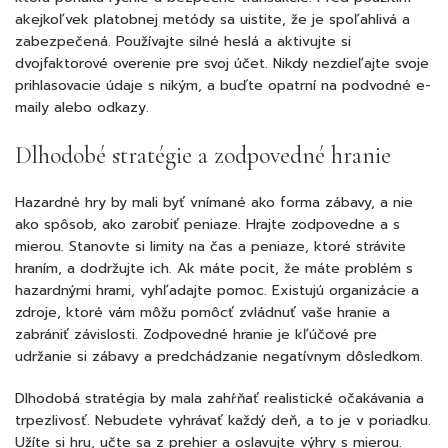
akejkoľvek platobnej metódy sa uistite, že je spoľahlivá a
zabezpečená. Používajte silné heslá a aktivujte si
dvojfaktorové overenie pre svoj účet. Nikdy nezdieľajte svoje
prihlasovacie údaje s nikým, a buďte opatrní na podvodné e-
maily alebo odkazy.
Dlhodobé stratégie a zodpovedné hranie
Hazardné hry by mali byť vnímané ako forma zábavy, a nie
ako spôsob, ako zarobiť peniaze. Hrajte zodpovedne a s
mierou. Stanovte si limity na čas a peniaze, ktoré strávite
hraním, a dodržujte ich. Ak máte pocit, že máte problém s
hazardnými hrami, vyhľadajte pomoc. Existujú organizácie a
zdroje, ktoré vám môžu pomôcť zvládnuť vaše hranie a
zabrániť závislosti. Zodpovedné hranie je kľúčové pre
udržanie si zábavy a predchádzanie negatívnym dôsledkom.
Dlhodobá stratégia by mala zahŕňať realistické očakávania a
trpezlivosť. Nebudete vyhrávať každý deň, a to je v poriadku.
Užíte si hru, učte sa z prehier a oslavujte výhry s mierou.