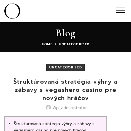
Blog
HOME
UNCATEGORIZED
UNCATEGORIZED
Štruktúrovaná stratégia výhry a
zábavy s vegashero casino pre
nových hráčov
Wp_administrator
Štruktúrovaná stratégia výhry a zábavy s
vegashero casino pre nových hráčov