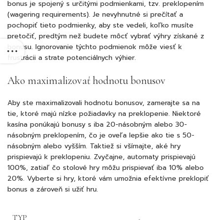
bonus je spojený s určitými podmienkami, tzv. preklopením
(wagering requirements). Je nevyhnutné si prečítať a
pochopiť tieto podmienky, aby ste vedeli, koľko musíte
pretočiť, predtým než budete môcť vybrať výhry získané z
bonusu. Ignorovanie týchto podmienok môže viesť k
frustrácii a strate potenciálnych výhier.
Ako maximalizovať hodnotu bonusov
Aby ste maximalizovali hodnotu bonusov, zamerajte sa na
tie, ktoré majú nízke požiadavky na preklopenie. Niektoré
kasína ponúkajú bonusy s iba 20-násobným alebo 30-
násobným preklopením, čo je oveľa lepšie ako tie s 50-
násobným alebo vyšším. Taktiež si všímajte, aké hry
prispievajú k preklopeniu. Zvyčajne, automaty prispievajú
100%, zatiaľ čo stolové hry môžu prispievať iba 10% alebo
20%. Vyberte si hry, ktoré vám umožnia efektívne preklopiť
bonus a zároveň si užiť hru.
TYP