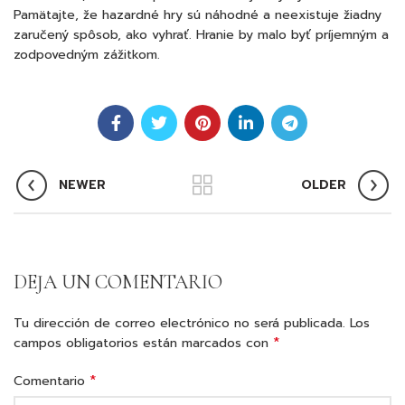
Pamätajte, že hazardné hry sú náhodné a neexistuje žiadny
zaručený spôsob, ako vyhrať. Hranie by malo byť príjemným a
zodpovedným zážitkom.
NEWER
OLDER
DEJA UN COMENTARIO
Tu dirección de correo electrónico no será publicada.
Los
*
campos obligatorios están marcados con
*
Comentario