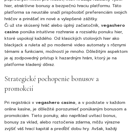
hier, atraktívne bonusy a bezpečnú hraciu platformu. Táto
platforma sa neustále snaží prispôsobiť preferenciám svojich
hráčov a prinášať im nové a vylepšené zážitky.
Či už ste skúsený hráč alebo úplný začiatočník,
vegashero
casino
ponúka intuitívne rozhranie a rozsiahlu ponuku hier,
ktoré uspokojí každého. Od klasických stolových hier ako
blackjack a ruleta až po moderné video automaty s rôznymi
témami a funkciami, možností je mnoho. Dôležitým aspektom
je aj zodpovedný prístup k hazardným hrám, ktorý je na
platforme kladený dôraz.
Strategické pochopenie bonusov a
promokcií
Pri registrácii v
vegashero casino
, a v podstate v každom
online kasíne, je dôležité porozumieť ponúkaným bonusom a
promokciám. Tieto ponuky, ako napríklad uvítací bonus,
bonusy za vklad, alebo roztočenia zdarma, môžu výrazne
zvýšiť váš hrací kapitál a predĺžiť dobu hry. Avšak, každý