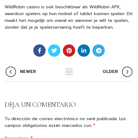
WildRobin casino is ook beschikbaar als WildRobin APK,
waardoor spelers op hun mobiel of tablet kunnen spelen. Dit
maakt het mogelijk om overal en wanneer je wilt te spelen,
zonder dat je je spelerservaring hoeft te beperken.
NEWER
OLDER
DEJA UN COMENTARIO
Tu dirección de correo electrónico no será publicada.
Los
*
campos obligatorios están marcados con