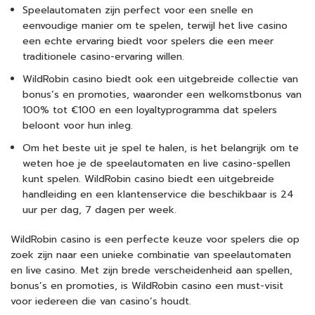
Speelautomaten zijn perfect voor een snelle en
eenvoudige manier om te spelen, terwijl het live casino
een echte ervaring biedt voor spelers die een meer
traditionele casino-ervaring willen.
WildRobin casino biedt ook een uitgebreide collectie van
bonus’s en promoties, waaronder een welkomstbonus van
100% tot €100 en een loyaltyprogramma dat spelers
beloont voor hun inleg.
Om het beste uit je spel te halen, is het belangrijk om te
weten hoe je de speelautomaten en live casino-spellen
kunt spelen. WildRobin casino biedt een uitgebreide
handleiding en een klantenservice die beschikbaar is 24
uur per dag, 7 dagen per week.
WildRobin casino is een perfecte keuze voor spelers die op
zoek zijn naar een unieke combinatie van speelautomaten
en live casino. Met zijn brede verscheidenheid aan spellen,
bonus’s en promoties, is WildRobin casino een must-visit
voor iedereen die van casino’s houdt.