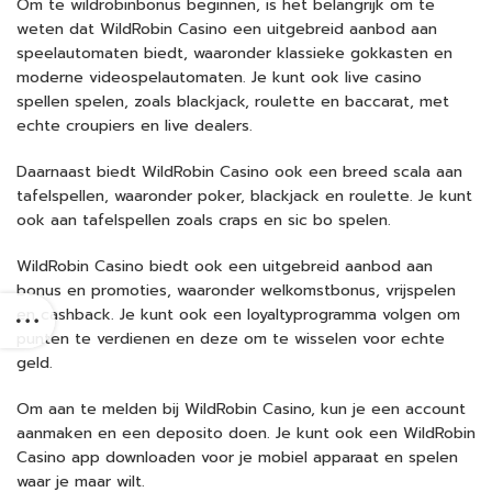
Om te
wildrobinbonus
beginnen, is het belangrijk om te
weten dat WildRobin Casino een uitgebreid aanbod aan
speelautomaten biedt, waaronder klassieke gokkasten en
moderne videospelautomaten. Je kunt ook live casino
spellen spelen, zoals blackjack, roulette en baccarat, met
echte croupiers en live dealers.
Daarnaast biedt WildRobin Casino ook een breed scala aan
tafelspellen, waaronder poker, blackjack en roulette. Je kunt
ook aan tafelspellen zoals craps en sic bo spelen.
WildRobin Casino biedt ook een uitgebreid aanbod aan
bonus en promoties, waaronder welkomstbonus, vrijspelen
en cashback. Je kunt ook een loyaltyprogramma volgen om
punten te verdienen en deze om te wisselen voor echte
geld.
Om aan te melden bij WildRobin Casino, kun je een account
aanmaken en een deposito doen. Je kunt ook een WildRobin
Casino app downloaden voor je mobiel apparaat en spelen
waar je maar wilt.