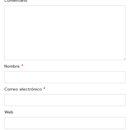
*
Comentario
*
Nombre
*
Correo electrónico
Web