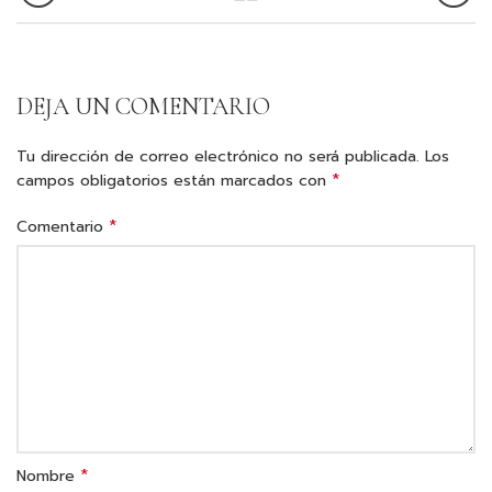
DEJA UN COMENTARIO
Tu dirección de correo electrónico no será publicada.
Los
*
campos obligatorios están marcados con
*
Comentario
*
Nombre