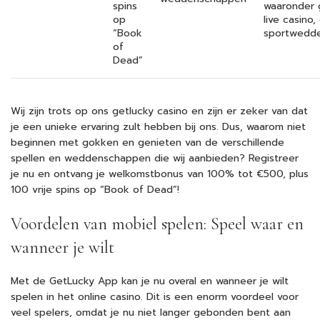
spins
waaronder 
op
live casino,
“Book
sportwedd
of
Dead”
Wij zijn trots op ons
getlucky casino
en zijn er zeker van dat
je een unieke ervaring zult hebben bij ons. Dus, waarom niet
beginnen met gokken en genieten van de verschillende
spellen en weddenschappen die wij aanbieden? Registreer
je nu en ontvang je welkomstbonus van 100% tot €500, plus
100 vrije spins op “Book of Dead”!
Voordelen van mobiel spelen: Speel waar en
wanneer je wilt
Met de GetLucky App kan je nu overal en wanneer je wilt
spelen in het online casino. Dit is een enorm voordeel voor
veel spelers, omdat je nu niet langer gebonden bent aan